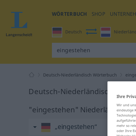
WÖRTERBUCH
SHOP
UNTERNE
Deutsch
Niederlän
Deutsch-Niederländisch Wörterbuch
eing
Deutsch-Niederländisch Übers
Ihre Priv
Wir und un
"eingestehen" Niederländisch
eindeutige 
Technologie
aufgeführte
„eingestehen“
mehr so rel
oder Ihre E
Webseite kli