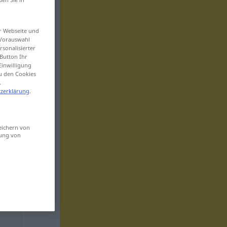
er Webseite und
 Vorauswahl
sonalisierter
Button Ihr
Einwilligung
zu den Cookies
.
zerklärung
.
eichern von
sung von