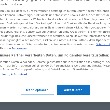
enschutzerklärung.
en Cookies, damit Sie unsere Webseite bestmöglich nutzen und wir besser mit Ihnen
en können. Notwendige, funktionale und statistische Cookies, die für den Betrieb d
ischen Auswertung unserer Webseite erforderlich sind, werden auf Grundlage unserer
tippen)
hrem Endgerät gespeichert. Marketing-Cookies und Cookies, die der Bereitstellung per
nen, werden nur gespeichert, wenn Sie uns durch einen Klick auf den „Akzeptieren“-
nis geben. Klicken Sie ansonsten auf „Fortfahren ohne Akzeptieren“. Sie können Ihre 
ür zukünftige Besuche unserer Webseite widerrufen. Wenn Sie weitere Informationen 
assungsmöglichkeiten möchten, klicken Sie einfach auf den Button „Mehr Optionen“
de Hinweise zu der Datenverarbeitung entnehmen Sie ansonsten unserer
Datenschut
 Sie unser
Impressum
.
eingestehen
unsere Partner verarbeiten Daten, um Folgendes bereitzustellen:
ocation-Daten verwenden. Geräteeigenschaften zur Identifikation aktiv abfragen. Sp
griff auf Informationen auf einem Gerät. Personalisierte Werbung und Inhalte, Mes
 Inhalten, Zielgruppenforschung und Entwicklung von Dienstleistungen.
n"
artner (Lieferanten)
form)
,
zugestehen
,
beichten
,
offenbaren
,
einräumen
,
Mehr Optionen
Akzeptieren