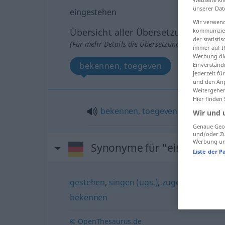
unserer Dat
eingestehen
Wir verwend
Übersicht aller Übersetzungen
kommunizier
der statist
(Für mehr Details die Übersetzung anklicken/an
immer auf I
Werbung die
bekennen, toegeven
Einverständ
jederzeit f
und den Anp
Weitergehen
Hier finden
bekennen
,
toegeven
Wir und 
Genaue Geol
und/oder Zu
Werbung und
Synonyme für "eingestehe
Liste der P
gestehen
,
singen (ugs.)
,
zugeben (Haupt
bekennen
© OpenThesaurus.de