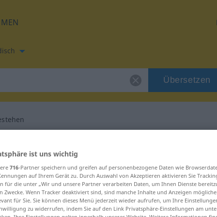
HMEN
disch
Übersetzen
estehen
etzung für "eingestehen"
atsphäre ist uns wichtig
sere
716
-Partner speichern und greifen auf personenbezogene Daten wie Browserdat
 Übersetzung
Kennungen auf Ihrem Gerät zu. Durch Auswahl von Akzeptieren aktivieren Sie Trackin
n für die unter „Wir und unsere Partner verarbeiten Daten, um Ihnen Dienste bereitz
n Zwecke. Wenn Tracker deaktiviert sind, sind manche Inhalte und Anzeigen mögliche
evant für Sie. Sie können dieses Menü jederzeit wieder aufrufen, um Ihre Einstellung
inwilligung zu widerrufen, indem Sie auf den Link Privatsphäre-Einstellungen am unt
cken. Ihre Einstellungen gelten innerhalb unseres Website. Weitere Informationen fin