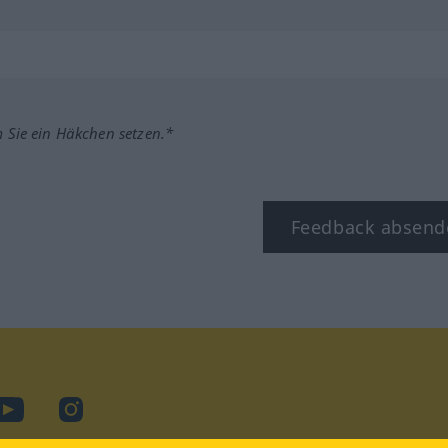
m Sie ein Häkchen setzen.*
Feedback absend
ook
YouTube
Instagram