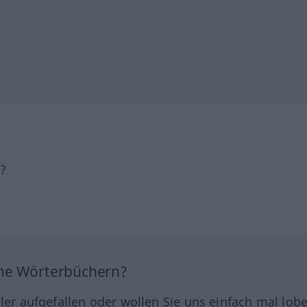
h?
ine Wörterbüchern?
hler aufgefallen oder wollen Sie uns einfach mal lob