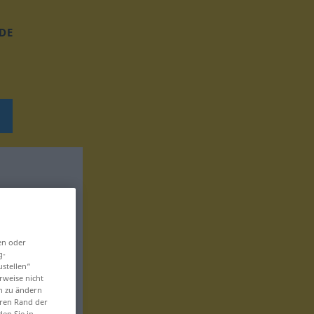
DE
en oder
g-
ustellen“
rweise nicht
en zu ändern
eren Rand der
den Sie in