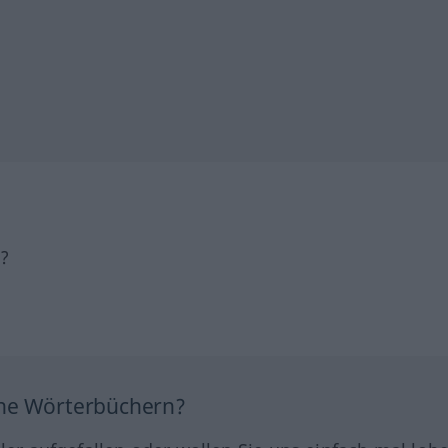
h?
ine Wörterbüchern?