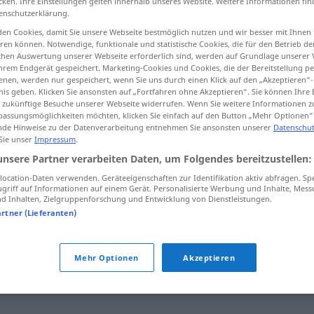
cken. Ihre Einstellungen gelten innerhalb unseres Website. Weitere Informationen fin
enschutzerklärung.
en Cookies, damit Sie unsere Webseite bestmöglich nutzen und wir besser mit Ihnen
en können. Notwendige, funktionale und statistische Cookies, die für den Betrieb d
ischen Auswertung unserer Webseite erforderlich sind, werden auf Grundlage unserer
tippen)
hrem Endgerät gespeichert. Marketing-Cookies und Cookies, die der Bereitstellung per
nen, werden nur gespeichert, wenn Sie uns durch einen Klick auf den „Akzeptieren“-
nis geben. Klicken Sie ansonsten auf „Fortfahren ohne Akzeptieren“. Sie können Ihre 
ür zukünftige Besuche unserer Webseite widerrufen. Wenn Sie weitere Informationen 
assungsmöglichkeiten möchten, klicken Sie einfach auf den Button „Mehr Optionen“
de Hinweise zu der Datenverarbeitung entnehmen Sie ansonsten unserer
Datenschut
 Sie unser
Impressum
.
Diskretion
unsere Partner verarbeiten Daten, um Folgendes bereitzustellen:
ocation-Daten verwenden. Geräteeigenschaften zur Identifikation aktiv abfragen. Sp
griff auf Informationen auf einem Gerät. Personalisierte Werbung und Inhalte, Mes
 Inhalten, Zielgruppenforschung und Entwicklung von Dienstleistungen.
artner (Lieferanten)
ung
Mehr Optionen
Akzeptieren