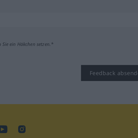
m Sie ein Häkchen setzen.*
Feedback absend
ook
YouTube
Instagram