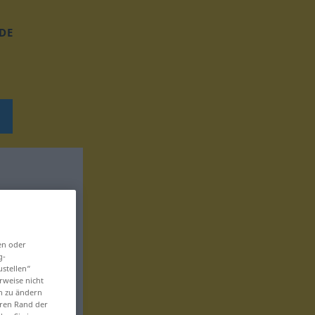
DE
en oder
g-
ustellen“
rweise nicht
en zu ändern
eren Rand der