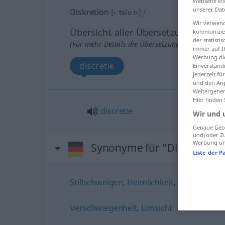
Webseite kli
unserer Dat
Diskretion
[-ˈtsĭoːn]
f
Wir verwend
Übersicht aller Übersetzungen
kommunizier
der statist
(Für mehr Details die Übersetzung anklicken/an
immer auf I
Werbung die
discretie
Einverständ
jederzeit f
und den Anp
Weitergehen
Hier finden
discretie
Wir und 
Genaue Geol
und/oder Zu
Werbung und
Synonyme für "Diskretion"
Liste der P
Stillschweigen
,
Heimlichkeit
,
Geheimhalt
Verschwiegenheit
,
Umsicht