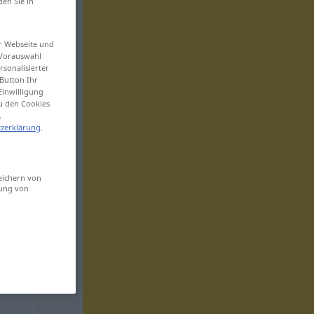
den Sie in
er Webseite und
 Vorauswahl
sonalisierter
Button Ihr
Einwilligung
zu den Cookies
.
zerklärung
.
eichern von
sung von