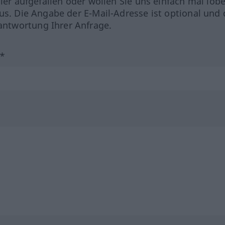
hler aufgefallen oder wollen Sie uns einfach mal lob
us. Die Angabe der E-Mail-Adresse ist optional und 
ntwortung Ihrer Anfrage.
?*