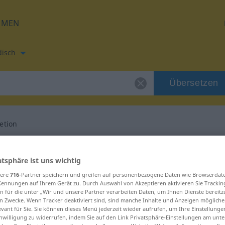
HMEN
disch
Übersetzen
etion
etzung für "Diskretion"
atsphäre ist uns wichtig
sere
716
-Partner speichern und greifen auf personenbezogene Daten wie Browserdat
bersetzung
Kennungen auf Ihrem Gerät zu. Durch Auswahl von Akzeptieren aktivieren Sie Trackin
n für die unter „Wir und unsere Partner verarbeiten Daten, um Ihnen Dienste bereitz
n Zwecke. Wenn Tracker deaktiviert sind, sind manche Inhalte und Anzeigen mögliche
iblich
evant für Sie. Sie können dieses Menü jederzeit wieder aufrufen, um Ihre Einstellung
inwilligung zu widerrufen, indem Sie auf den Link Privatsphäre-Einstellungen am unt