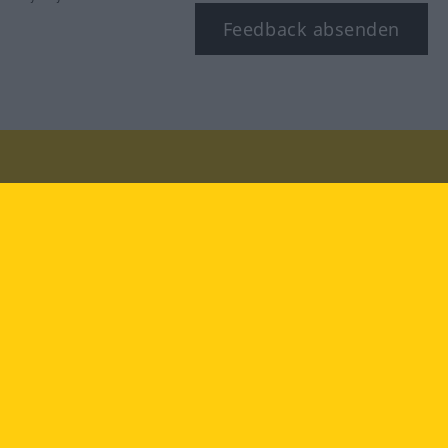
Feedback absenden
Besuchen Sie uns auf:
facebook
YouTube
Instagram
Langenscheidt
NUTZUNGSBEDINGUNGEN