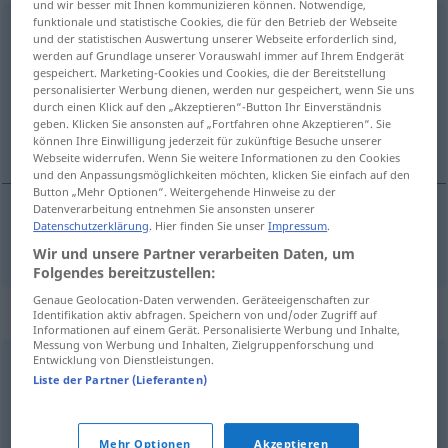
und wir besser mit Ihnen kommunizieren können. Notwendige,
funktionale und statistische Cookies, die für den Betrieb der Webseite
Bühnenstück
n
und der statistischen Auswertung unserer Webseite erforderlich sind,
werden auf Grundlage unserer Vorauswahl immer auf Ihrem Endgerät
Übersicht aller Übersetzungen
gespeichert. Marketing-Cookies und Cookies, die der Bereitstellung
personalisierter Werbung dienen, werden nur gespeichert, wenn Sie uns
(Für mehr Details die Übersetzung anklicken/antippen)
durch einen Klick auf den „Akzeptieren“-Button Ihr Einverständnis
geben. Klicken Sie ansonsten auf „Fortfahren ohne Akzeptieren“. Sie
het toneelstuk
können Ihre Einwilligung jederzeit für zukünftige Besuche unserer
Webseite widerrufen. Wenn Sie weitere Informationen zu den Cookies
und den Anpassungsmöglichkeiten möchten, klicken Sie einfach auf den
Button „Mehr Optionen“. Weitergehende Hinweise zu der
Datenverarbeitung entnehmen Sie ansonsten unserer
Datenschutzerklärung
. Hier finden Sie unser
Impressum
.
(het)
toneelstuk
Bühnenstück
Wir und unsere Partner verarbeiten Daten, um
Folgendes bereitzustellen:
Genaue Geolocation-Daten verwenden. Geräteeigenschaften zur
Synonyme für "Bühnenstück"
Identifikation aktiv abfragen. Speichern von und/oder Zugriff auf
Informationen auf einem Gerät. Personalisierte Werbung und Inhalte,
Messung von Werbung und Inhalten, Zielgruppenforschung und
Entwicklung von Dienstleistungen.
Schauspiel
,
Drama
,
Theaterstück
,
Spiel
,
Stück
Liste der Partner (Lieferanten)
© OpenThesaurus.de
Mehr Optionen
Akzeptieren