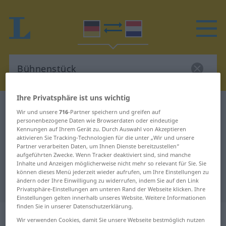
Ihre Privatsphäre ist uns wichtig
Deutsch-Niederländisch Wörterbuch
Bühnenstück
Wir und unsere
716
-Partner speichern und greifen auf
Deutsch-Niederländisch
personenbezogene Daten wie Browserdaten oder eindeutige
Kennungen auf Ihrem Gerät zu. Durch Auswahl von Akzeptieren
Übersetzung für "Bühnenstück"
aktivieren Sie Tracking-Technologien für die unter „Wir und unsere
Partner verarbeiten Daten, um Ihnen Dienste bereitzustellen“
aufgeführten Zwecke. Wenn Tracker deaktiviert sind, sind manche
Inhalte und Anzeigen möglicherweise nicht mehr so relevant für Sie. Sie
"Bühnenstück" Niederländisch
können dieses Menü jederzeit wieder aufrufen, um Ihre Einstellungen zu
ändern oder Ihre Einwilligung zu widerrufen, indem Sie auf den Link
Übersetzung
Privatsphäre-Einstellungen am unteren Rand der Webseite klicken. Ihre
Einstellungen gelten innerhalb unseres Website. Weitere Informationen
finden Sie in unserer Datenschutzerklärung.
„Bühnenstück“
: Neutrum, sächlich
Wir verwenden Cookies, damit Sie unsere Webseite bestmöglich nutzen