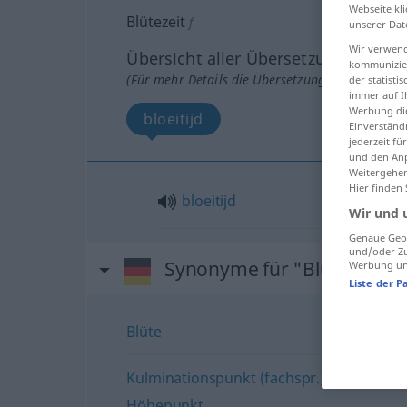
Webseite kli
Blütezeit
f
unserer Dat
Wir verwend
Übersicht aller Übersetzungen
kommunizier
(Für mehr Details die Übersetzung anklicken/an
der statist
immer auf I
Werbung die
bloeitijd
Einverständ
jederzeit f
und den Anp
Weitergehen
Hier finden
bloeitijd
Wir und 
Genaue Geol
und/oder Zu
Synonyme für "Blütezeit"
Werbung und
Liste der P
Blüte
Kulminationspunkt (fachspr.)
,
Maximum
Höhepunkt