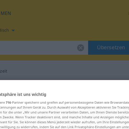
HMEN
disch
Übersetzen
zeit
tzung für "Blütezeit"
atsphäre ist uns wichtig
rsetzung
sere
716
-Partner speichern und greifen auf personenbezogene Daten wie Browserdat
Kennungen auf Ihrem Gerät zu. Durch Auswahl von Akzeptieren aktivieren Sie Trackin
n für die unter „Wir und unsere Partner verarbeiten Daten, um Ihnen Dienste bereitz
n Zwecke. Wenn Tracker deaktiviert sind, sind manche Inhalte und Anzeigen mögliche
blich
evant für Sie. Sie können dieses Menü jederzeit wieder aufrufen, um Ihre Einstellung
inwilligung zu widerrufen, indem Sie auf den Link Privatsphäre-Einstellungen am unt