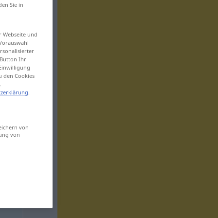
den Sie in
er Webseite und
 Vorauswahl
sonalisierter
Button Ihr
Einwilligung
zu den Cookies
.
zerklärung
.
eichern von
sung von