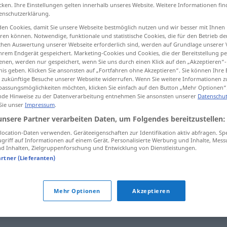
cken. Ihre Einstellungen gelten innerhalb unseres Website. Weitere Informationen fin
enschutzerklärung.
en Cookies, damit Sie unsere Webseite bestmöglich nutzen und wir besser mit Ihnen
en können. Notwendige, funktionale und statistische Cookies, die für den Betrieb d
tippen)
ischen Auswertung unserer Webseite erforderlich sind, werden auf Grundlage unserer
hrem Endgerät gespeichert. Marketing-Cookies und Cookies, die der Bereitstellung per
nen, werden nur gespeichert, wenn Sie uns durch einen Klick auf den „Akzeptieren“-
nis geben. Klicken Sie ansonsten auf „Fortfahren ohne Akzeptieren“. Sie können Ihre 
ür zukünftige Besuche unserer Webseite widerrufen. Wenn Sie weitere Informationen 
assungsmöglichkeiten möchten, klicken Sie einfach auf den Button „Mehr Optionen“
de Hinweise zu der Datenverarbeitung entnehmen Sie ansonsten unserer
Datenschut
 Sie unser
Impressum
.
Blütezeit
a.
FIG
unsere Partner verarbeiten Daten, um Folgendes bereitzustellen:
ocation-Daten verwenden. Geräteeigenschaften zur Identifikation aktiv abfragen. Sp
griff auf Informationen auf einem Gerät. Personalisierte Werbung und Inhalte, Mes
 Inhalten, Zielgruppenforschung und Entwicklung von Dienstleistungen.
artner (Lieferanten)
Mehr Optionen
Akzeptieren
,
Gipfel
,
Gipfelpunkt
,
Blüte (fig.)
,
Scheitelpunkt
,
Spitze
,
Zenit
,