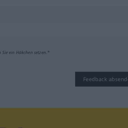
m Sie ein Häkchen setzen.*
Feedback absend