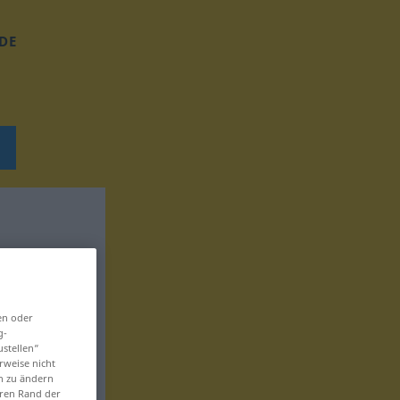
DE
en oder
g-
ustellen“
rweise nicht
en zu ändern
eren Rand der