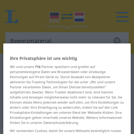
Ihre Privatsphäre ist uns wichtig
Deutsch-Niederländisch Wörterbuch
Wir und unsere
716
-Partner speichern und greifen auf
Beweismaterial
personenbezogene Daten wie Browserdaten oder eindeutige
Kennungen auf Ihrem Gerät zu. Durch Auswahl von Akzeptieren
Deutsch-Niederländisch
aktivieren Sie Tracking-Technologien für die unter „Wir und unsere
Partner verarbeiten Daten, um Ihnen Dienste bereitzustellen“
Übersetzung für "Beweismaterial"
aufgeführten Zwecke. Wenn Tracker deaktiviert sind, sind manche
Inhalte und Anzeigen möglicherweise nicht mehr so relevant für Sie. Sie
können dieses Menü jederzeit wieder aufrufen, um Ihre Einstellungen zu
"Beweismaterial" Niederländisch
ändern oder Ihre Einwilligung zu widerrufen, indem Sie auf den Link
Privatsphäre-Einstellungen am unteren Rand der Webseite klicken. Ihre
Übersetzung
Einstellungen gelten innerhalb unseres Website. Weitere Informationen
finden Sie in unserer Datenschutzerklärung.
Wir verwenden Cookies, damit Sie unsere Webseite bestmöglich nutzen