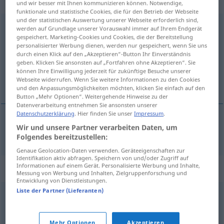
„Beweismaterial“
: Neutrum, sächlich
und wir besser mit Ihnen kommunizieren können. Notwendige,
funktionale und statistische Cookies, die für den Betrieb der Webseite
und der statistischen Auswertung unserer Webseite erforderlich sind,
Beweismaterial
n
werden auf Grundlage unserer Vorauswahl immer auf Ihrem Endgerät
gespeichert. Marketing-Cookies und Cookies, die der Bereitstellung
Übersicht aller Übersetzungen
personalisierter Werbung dienen, werden nur gespeichert, wenn Sie uns
durch einen Klick auf den „Akzeptieren“-Button Ihr Einverständnis
(Für mehr Details die Übersetzung anklicken/antippen)
geben. Klicken Sie ansonsten auf „Fortfahren ohne Akzeptieren“. Sie
können Ihre Einwilligung jederzeit für zukünftige Besuche unserer
bewijsmateriaal
Webseite widerrufen. Wenn Sie weitere Informationen zu den Cookies
und den Anpassungsmöglichkeiten möchten, klicken Sie einfach auf den
Button „Mehr Optionen“. Weitergehende Hinweise zu der
Datenverarbeitung entnehmen Sie ansonsten unserer
Datenschutzerklärung
. Hier finden Sie unser
Impressum
.
Wir und unsere Partner verarbeiten Daten, um
bewijsmateriaal
Beweismaterial
Folgendes bereitzustellen:
Genaue Geolocation-Daten verwenden. Geräteeigenschaften zur
Identifikation aktiv abfragen. Speichern von und/oder Zugriff auf
Informationen auf einem Gerät. Personalisierte Werbung und Inhalte,
Synonyme für "Beweismaterial"
Messung von Werbung und Inhalten, Zielgruppenforschung und
Entwicklung von Dienstleistungen.
Liste der Partner (Lieferanten)
Beweisstück
,
Nachweis
,
Beleg
,
Beweis
Mehr Optionen
Akzeptieren