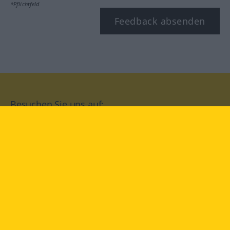
*Pflichtfeld
Feedback absenden
Besuchen Sie uns auf:
facebook
YouTube
Instagram
Langenscheidt
NUTZUNGSBEDINGUNGEN