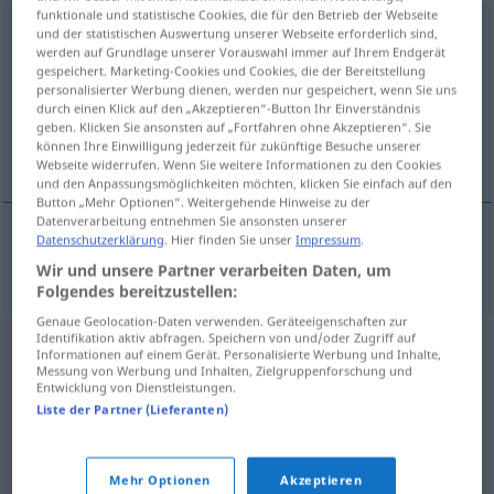
funktionale und statistische Cookies, die für den Betrieb der Webseite
beten
und der statistischen Auswertung unserer Webseite erforderlich sind,
werden auf Grundlage unserer Vorauswahl immer auf Ihrem Endgerät
gespeichert. Marketing-Cookies und Cookies, die der Bereitstellung
Übersicht aller Übersetzungen
personalisierter Werbung dienen, werden nur gespeichert, wenn Sie uns
(Für mehr Details die Übersetzung anklicken/antippen)
durch einen Klick auf den „Akzeptieren“-Button Ihr Einverständnis
geben. Klicken Sie ansonsten auf „Fortfahren ohne Akzeptieren“. Sie
können Ihre Einwilligung jederzeit für zukünftige Besuche unserer
bidden
Webseite widerrufen. Wenn Sie weitere Informationen zu den Cookies
und den Anpassungsmöglichkeiten möchten, klicken Sie einfach auf den
Button „Mehr Optionen“. Weitergehende Hinweise zu der
Datenverarbeitung entnehmen Sie ansonsten unserer
Datenschutzerklärung
. Hier finden Sie unser
Impressum
.
bidden
beten
Wir und unsere Partner verarbeiten Daten, um
Folgendes bereitzustellen:
Genaue Geolocation-Daten verwenden. Geräteeigenschaften zur
Identifikation aktiv abfragen. Speichern von und/oder Zugriff auf
Informationen auf einem Gerät. Personalisierte Werbung und Inhalte,
Messung von Werbung und Inhalten, Zielgruppenforschung und
Entwicklung von Dienstleistungen.
Liste der Partner (Lieferanten)
Mehr Optionen
Akzeptieren