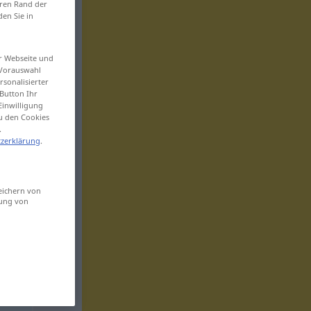
eren Rand der
den Sie in
er Webseite und
 Vorauswahl
sonalisierter
Button Ihr
Einwilligung
zu den Cookies
.
zerklärung
.
eichern von
sung von