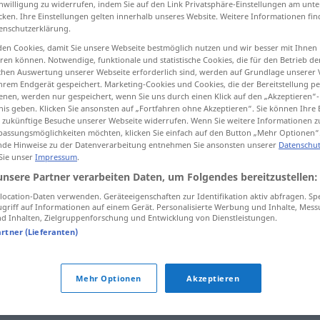
inwilligung zu widerrufen, indem Sie auf den Link Privatsphäre-Einstellungen am unt
cken. Ihre Einstellungen gelten innerhalb unseres Website. Weitere Informationen fin
enschutzerklärung.
en Cookies, damit Sie unsere Webseite bestmöglich nutzen und wir besser mit Ihnen
en können. Notwendige, funktionale und statistische Cookies, die für den Betrieb d
tippen)
ischen Auswertung unserer Webseite erforderlich sind, werden auf Grundlage unserer
hrem Endgerät gespeichert. Marketing-Cookies und Cookies, die der Bereitstellung per
ng, bediening
nen, werden nur gespeichert, wenn Sie uns durch einen Klick auf den „Akzeptieren“-
nis geben. Klicken Sie ansonsten auf „Fortfahren ohne Akzeptieren“. Sie können Ihre 
ür zukünftige Besuche unserer Webseite widerrufen. Wenn Sie weitere Informationen 
assungsmöglichkeiten möchten, klicken Sie einfach auf den Button „Mehr Optionen“
de Hinweise zu der Datenverarbeitung entnehmen Sie ansonsten unserer
Datenschut
Betätigung
 Sie unser
Impressum
.
unsere Partner verarbeiten Daten, um Folgendes bereitzustellen:
ocation-Daten verwenden. Geräteeigenschaften zur Identifikation aktiv abfragen. Sp
Betätigung
griff auf Informationen auf einem Gerät. Personalisierte Werbung und Inhalte, Mes
 Inhalten, Zielgruppenforschung und Entwicklung von Dienstleistungen.
artner (Lieferanten)
Betätigung
Mehr Optionen
Akzeptieren
Betätigung