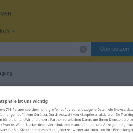
HMEN
disch
Übersetzen
tigung
etzung für "Betätigung"
atsphäre ist uns wichtig
bersetzung
sere
716
-Partner speichern und greifen auf personenbezogene Daten wie Browserdat
Kennungen auf Ihrem Gerät zu. Durch Auswahl von Akzeptieren aktivieren Sie Trackin
n für die unter „Wir und unsere Partner verarbeiten Daten, um Ihnen Dienste bereitz
eiblich
n Zwecke. Wenn Tracker deaktiviert sind, sind manche Inhalte und Anzeigen mögliche
evant für Sie. Sie können dieses Menü jederzeit wieder aufrufen, um Ihre Einstellung