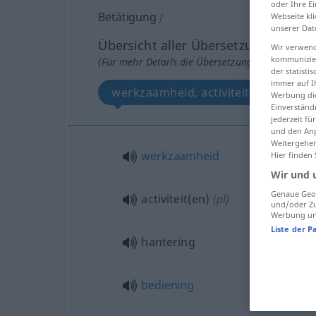
oder Ihre E
Betätigung
f
Webseite kli
unserer Dat
Übersicht aller Übersetzungen
Wir verwend
kommunizier
(Für mehr Details die Übersetzung anklicken/an
der statist
immer auf I
werkzaamheid, activiteiten, hanteri
Werbung die
Einverständ
jederzeit f
und den Anp
Weitergehen
werkzaamheid
Hier finden
Wir und 
Genaue Geol
activiteit(en)
(
pl
)
und/oder Zu
Werbung und
Liste der P
hantering
bediening