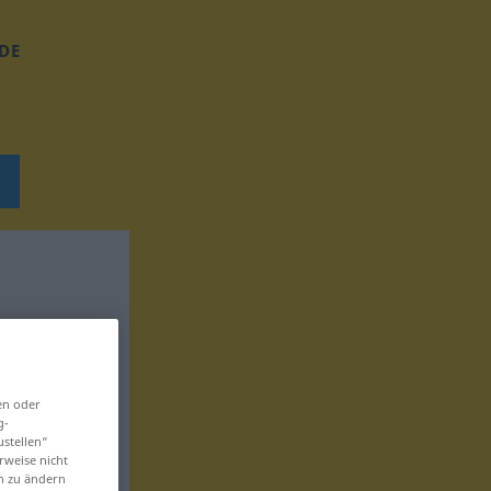
DE
en oder
g-
ustellen“
rweise nicht
en zu ändern