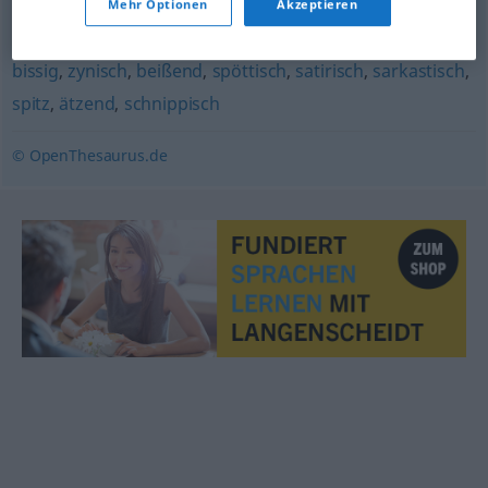
Mehr Optionen
Akzeptieren
ehrenrührig
,
verächtlich
bissig
,
zynisch
,
beißend
,
spöttisch
,
satirisch
,
sarkastisch
,
spitz
,
ätzend
,
schnippisch
© OpenThesaurus.de