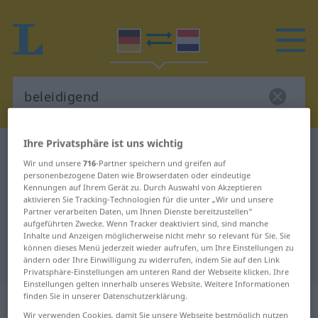
Ihre Privatsphäre ist uns wichtig
Deutsch-Niederländisch Wörterbuch
beleidigend
Wir und unsere
716
-Partner speichern und greifen auf
Deutsch-Niederländisch
personenbezogene Daten wie Browserdaten oder eindeutige
Kennungen auf Ihrem Gerät zu. Durch Auswahl von Akzeptieren
Übersetzung für "beleidigend"
aktivieren Sie Tracking-Technologien für die unter „Wir und unsere
Partner verarbeiten Daten, um Ihnen Dienste bereitzustellen“
aufgeführten Zwecke. Wenn Tracker deaktiviert sind, sind manche
"beleidigend" Niederländisch
Inhalte und Anzeigen möglicherweise nicht mehr so relevant für Sie. Sie
können dieses Menü jederzeit wieder aufrufen, um Ihre Einstellungen zu
Übersetzung
ändern oder Ihre Einwilligung zu widerrufen, indem Sie auf den Link
Privatsphäre-Einstellungen am unteren Rand der Webseite klicken. Ihre
Einstellungen gelten innerhalb unseres Website. Weitere Informationen
finden Sie in unserer Datenschutzerklärung.
„beleidigend“
Wir verwenden Cookies, damit Sie unsere Webseite bestmöglich nutzen