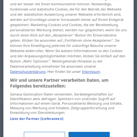
und wir besser mit Ihnen kommunizieren können. Notwendige,
beleidigend
funktionale und statistische Cookies, die für den Betrieb der Webseite
und der statistischen Auswertung unserer Webseite erforderlich sind,
werden auf Grundlage unserer Vorauswahl immer auf Ihrem Endgerät
Übersicht aller Übersetzungen
gespeichert. Marketing-Cookies und Cookies, die der Bereitstellung
(Für mehr Details die Übersetzung anklicken/antippen)
personalisierter Werbung dienen, werden nur gespeichert, wenn Sie uns
durch einen Klick auf den „Akzeptieren“-Button Ihr Einverständnis
geben. Klicken Sie ansonsten auf „Fortfahren ohne Akzeptieren“. Sie
beledigend
können Ihre Einwilligung jederzeit für zukünftige Besuche unserer
Webseite widerrufen. Wenn Sie weitere Informationen zu den Cookies
und den Anpassungsmöglichkeiten möchten, klicken Sie einfach auf den
Button „Mehr Optionen“. Weitergehende Hinweise zu der
Datenverarbeitung entnehmen Sie ansonsten unserer
Datenschutzerklärung
. Hier finden Sie unser
Impressum
.
beledigend
beleidigend
Wir und unsere Partner verarbeiten Daten, um
Folgendes bereitzustellen:
Genaue Geolocation-Daten verwenden. Geräteeigenschaften zur
Synonyme für "beleidigend"
Identifikation aktiv abfragen. Speichern von und/oder Zugriff auf
Informationen auf einem Gerät. Personalisierte Werbung und Inhalte,
Messung von Werbung und Inhalten, Zielgruppenforschung und
Entwicklung von Dienstleistungen.
ehrenrührig
,
gehässig
,
herabsetzend
Liste der Partner (Lieferanten)
beißend
,
spöttisch
,
höhnisch
,
sarkastisch
,
vernichtend
,