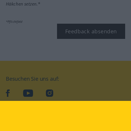
Häkchen setzen.*
*Pflichtfeld
Feedback absenden
Besuchen Sie uns auf:
facebook
YouTube
Instagram
Langenscheidt