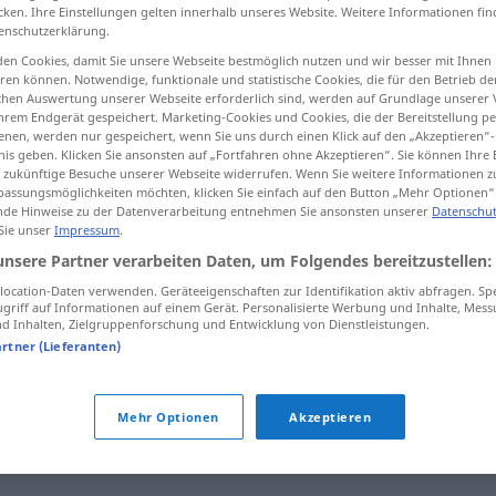
cken. Ihre Einstellungen gelten innerhalb unseres Website. Weitere Informationen fin
enschutzerklärung.
en Cookies, damit Sie unsere Webseite bestmöglich nutzen und wir besser mit Ihnen
en können. Notwendige, funktionale und statistische Cookies, die für den Betrieb d
tippen)
ischen Auswertung unserer Webseite erforderlich sind, werden auf Grundlage unserer
hrem Endgerät gespeichert. Marketing-Cookies und Cookies, die der Bereitstellung per
nen, werden nur gespeichert, wenn Sie uns durch einen Klick auf den „Akzeptieren“-
nis geben. Klicken Sie ansonsten auf „Fortfahren ohne Akzeptieren“. Sie können Ihre 
ür zukünftige Besuche unserer Webseite widerrufen. Wenn Sie weitere Informationen 
assungsmöglichkeiten möchten, klicken Sie einfach auf den Button „Mehr Optionen“
de Hinweise zu der Datenverarbeitung entnehmen Sie ansonsten unserer
Datenschut
 Sie unser
Impressum
.
bekloppt
unsere Partner verarbeiten Daten, um Folgendes bereitzustellen:
ocation-Daten verwenden. Geräteeigenschaften zur Identifikation aktiv abfragen. Sp
griff auf Informationen auf einem Gerät. Personalisierte Werbung und Inhalte, Mes
 Inhalten, Zielgruppenforschung und Entwicklung von Dienstleistungen.
artner (Lieferanten)
aublöd (ugs.)
,
idiotisch
,
(geistig) minderbemittelt
,
Mehr Optionen
Akzeptieren
(total) Banane (sein) (ugs.)
,
dämlich
,
unterbelichtet (ugs.)
,