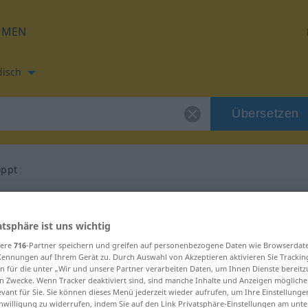
HMEN
disch
Übersetzen
oppt
etzung für "bekloppt"
atsphäre ist uns wichtig
rsetzung
sere
716
-Partner speichern und greifen auf personenbezogene Daten wie Browserdat
Kennungen auf Ihrem Gerät zu. Durch Auswahl von Akzeptieren aktivieren Sie Trackin
n für die unter „Wir und unsere Partner verarbeiten Daten, um Ihnen Dienste bereitz
n Zwecke. Wenn Tracker deaktiviert sind, sind manche Inhalte und Anzeigen mögliche
evant für Sie. Sie können dieses Menü jederzeit wieder aufrufen, um Ihre Einstellung
inwilligung zu widerrufen, indem Sie auf den Link Privatsphäre-Einstellungen am unt