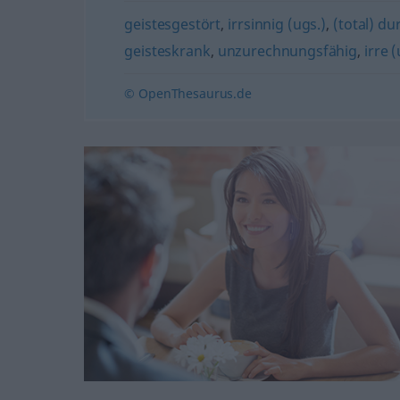
geistesgestört
,
irrsinnig (ugs.)
,
(total) du
geisteskrank
,
unzurechnungsfähig
,
irre 
© OpenThesaurus.de