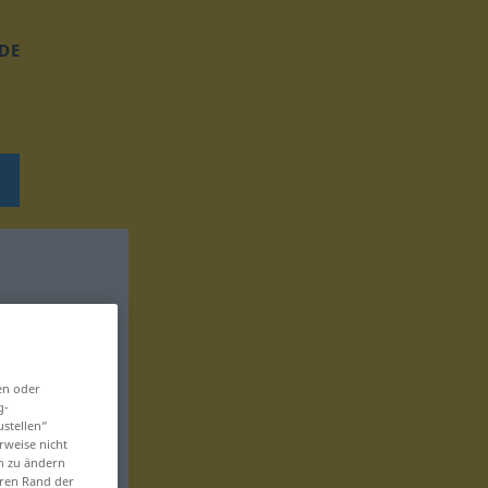
DE
en oder
g-
ustellen“
rweise nicht
en zu ändern
eren Rand der