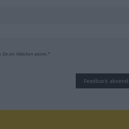
m Sie ein Häkchen setzen.*
Feedback absend