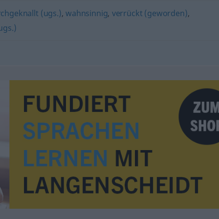
rchgeknallt (ugs.)
,
wahnsinnig
,
verrückt (geworden)
,
(ugs.)