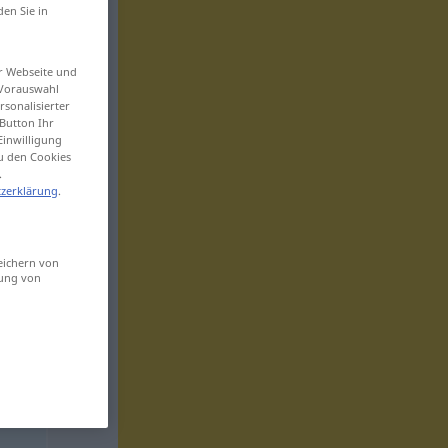
den Sie in
er Webseite und
 Vorauswahl
sonalisierter
Button Ihr
Einwilligung
zu den Cookies
.
zerklärung
.
eichern von
sung von