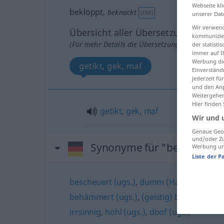
Webseite kli
bekloppt
,
beknackt
UMG
unserer Dat
Wir verwend
Übersicht aller Übersetzungen
kommunizier
(Für mehr Details die Übersetzung anklicken/an
der statist
immer auf I
Werbung die
getikt, gek, maf
Einverständ
jederzeit f
und den Anp
Weitergehen
Hier finden
getikt
,
gek
,
maf
Wir und 
Genaue Geol
und/oder Zu
Synonyme für "bekloppt"
Werbung und
Liste der P
bescheuert (ugs.)
,
dumm (Hauptform)
,
s
behämmert (ugs.)
,
(geistig) beschränkt
,
irrsinnig
,
hohl (ugs.)
,
doof (ugs.)