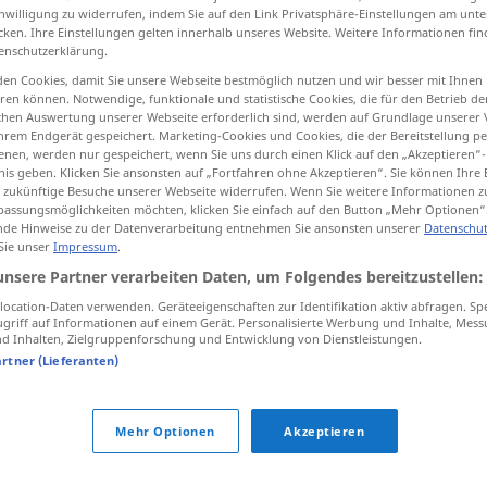
inwilligung zu widerrufen, indem Sie auf den Link Privatsphäre-Einstellungen am unt
cken. Ihre Einstellungen gelten innerhalb unseres Website. Weitere Informationen fin
enschutzerklärung.
en Cookies, damit Sie unsere Webseite bestmöglich nutzen und wir besser mit Ihnen
tippen)
en können. Notwendige, funktionale und statistische Cookies, die für den Betrieb d
ischen Auswertung unserer Webseite erforderlich sind, werden auf Grundlage unserer
hrem Endgerät gespeichert. Marketing-Cookies und Cookies, die der Bereitstellung per
end
nen, werden nur gespeichert, wenn Sie uns durch einen Klick auf den „Akzeptieren“-
nis geben. Klicken Sie ansonsten auf „Fortfahren ohne Akzeptieren“. Sie können Ihre 
ür zukünftige Besuche unserer Webseite widerrufen. Wenn Sie weitere Informationen 
assungsmöglichkeiten möchten, klicken Sie einfach auf den Button „Mehr Optionen“
de Hinweise zu der Datenverarbeitung entnehmen Sie ansonsten unserer
Datenschut
ekend
beispiellos
 Sie unser
Impressum
.
unsere Partner verarbeiten Daten, um Folgendes bereitzustellen:
ocation-Daten verwenden. Geräteeigenschaften zur Identifikation aktiv abfragen. Sp
griff auf Informationen auf einem Gerät. Personalisierte Werbung und Inhalte, Mes
 Inhalten, Zielgruppenforschung und Entwicklung von Dienstleistungen.
artner (Lieferanten)
n
,
unfassbar
Mehr Optionen
Akzeptieren