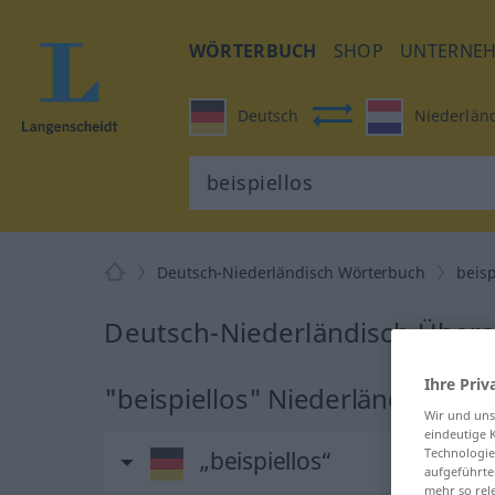
WÖRTERBUCH
SHOP
UNTERNE
Deutsch
Niederlän
Deutsch-Niederländisch Wörterbuch
beisp
Deutsch-Niederländisch Überse
Ihre Priv
"beispiellos" Niederländisch Ü
Wir und un
eindeutige 
Technologie
„beispiellos“
aufgeführte
mehr so rel