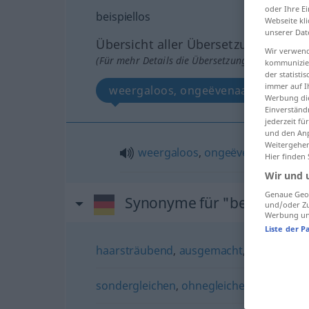
oder Ihre E
beispiellos
Webseite kli
unserer Dat
Übersicht aller Übersetzungen
Wir verwend
(Für mehr Details die Übersetzung anklicken/an
kommunizier
der statist
immer auf I
weergaloos, ongeëvenaard, ongek
Werbung die
Einverständ
jederzeit f
und den Anp
Weitergehen
weergaloos
,
ongeëvenaard
,
ong
Hier finden
Wir und 
Genaue Geol
Synonyme für "beispiellos"
und/oder Zu
Werbung und
Liste der P
haarsträubend
,
ausgemacht
,
hanebüche
sondergleichen
,
ohnegleichen