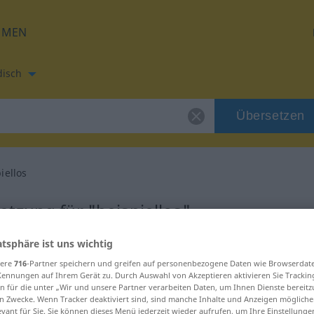
HMEN
disch
Übersetzen
iellos
tzung für "beispiellos"
atsphäre ist uns wichtig
bersetzung
sere
716
-Partner speichern und greifen auf personenbezogene Daten wie Browserdat
Kennungen auf Ihrem Gerät zu. Durch Auswahl von Akzeptieren aktivieren Sie Trackin
n für die unter „Wir und unsere Partner verarbeiten Daten, um Ihnen Dienste bereitz
n Zwecke. Wenn Tracker deaktiviert sind, sind manche Inhalte und Anzeigen mögliche
evant für Sie. Sie können dieses Menü jederzeit wieder aufrufen, um Ihre Einstellung