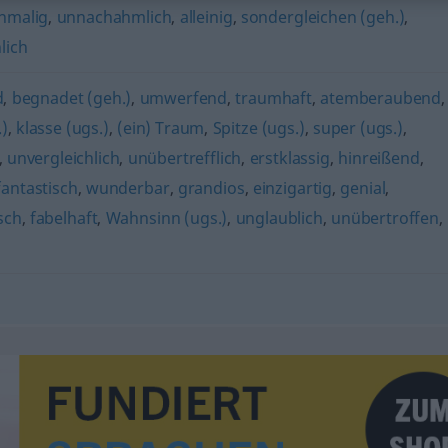
inmalig
,
unnachahmlich
,
alleinig
,
sondergleichen (geh.)
,
lich
d
,
begnadet (geh.)
,
umwerfend
,
traumhaft
,
atemberaubend
,
)
,
klasse (ugs.)
,
(ein) Traum
,
Spitze (ugs.)
,
super (ugs.)
,
,
unvergleichlich
,
unübertrefflich
,
erstklassig
,
hinreißend
,
fantastisch
,
wunderbar
,
grandios
,
einzigartig
,
genial
,
sch
,
fabelhaft
,
Wahnsinn (ugs.)
,
unglaublich
,
unübertroffen
,