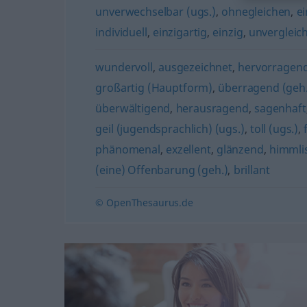
unverwechselbar (ugs.)
,
ohnegleichen
,
e
individuell
,
einzigartig
,
einzig
,
unvergleich
wundervoll
,
ausgezeichnet
,
hervorragen
großartig (Hauptform)
,
überragend (geh.
überwältigend
,
herausragend
,
sagenhaft
geil (jugendsprachlich) (ugs.)
,
toll (ugs.)
,
phänomenal
,
exzellent
,
glänzend
,
himmli
(eine) Offenbarung (geh.)
,
brillant
© OpenThesaurus.de