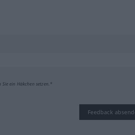
m Sie ein Häkchen setzen.*
Feedback absend