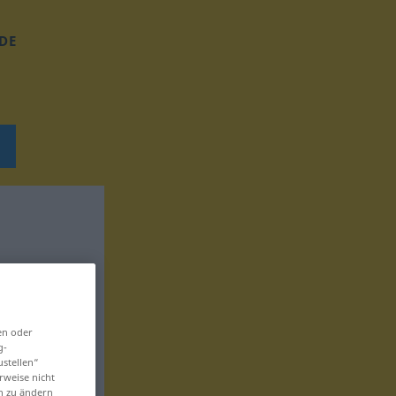
DE
en oder
g-
ustellen“
rweise nicht
en zu ändern