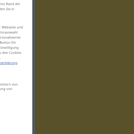
eren Rand der
den Sie in
er Webseite und
 Vorauswahl
sonalisierter
Button Ihr
Einwilligung
zu den Cookies
.
zerklärung
.
eichern von
sung von