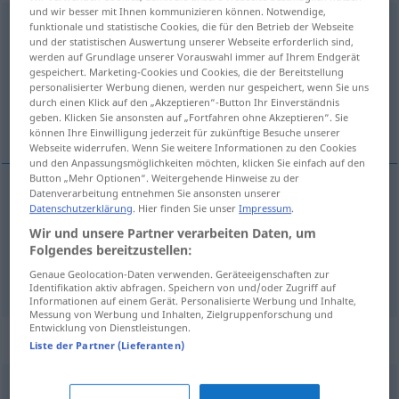
und wir besser mit Ihnen kommunizieren können. Notwendige,
befassen
<
befassen
>
funktionale und statistische Cookies, die für den Betrieb der Webseite
und der statistischen Auswertung unserer Webseite erforderlich sind,
werden auf Grundlage unserer Vorauswahl immer auf Ihrem Endgerät
Übersicht aller Übersetzungen
gespeichert. Marketing-Cookies und Cookies, die der Bereitstellung
(Für mehr Details die Übersetzung anklicken/antippen)
personalisierter Werbung dienen, werden nur gespeichert, wenn Sie uns
durch einen Klick auf den „Akzeptieren“-Button Ihr Einverständnis
geben. Klicken Sie ansonsten auf „Fortfahren ohne Akzeptieren“. Sie
zich bezighouden met
können Ihre Einwilligung jederzeit für zukünftige Besuche unserer
Webseite widerrufen. Wenn Sie weitere Informationen zu den Cookies
und den Anpassungsmöglichkeiten möchten, klicken Sie einfach auf den
Button „Mehr Optionen“. Weitergehende Hinweise zu der
Datenverarbeitung entnehmen Sie ansonsten unserer
Beispiele
Datenschutzerklärung
. Hier finden Sie unser
Impressum
.
sich befassen mit
(
DAT
)
Wir und unsere Partner verarbeiten Daten, um
Folgendes bereitzustellen:
zich
bezighouden
met
Genaue Geolocation-Daten verwenden. Geräteeigenschaften zur
Identifikation aktiv abfragen. Speichern von und/oder Zugriff auf
Informationen auf einem Gerät. Personalisierte Werbung und Inhalte,
Messung von Werbung und Inhalten, Zielgruppenforschung und
Entwicklung von Dienstleistungen.
Synonyme für "befassen"
Liste der Partner (Lieferanten)