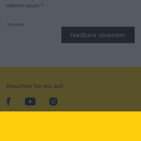
Häkchen setzen.*
*Pflichtfeld
Feedback absenden
Besuchen Sie uns auf:
facebook
YouTube
Instagram
Langenscheidt