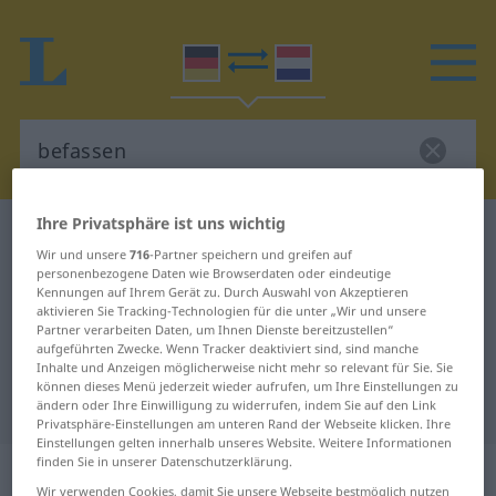
Ihre Privatsphäre ist uns wichtig
Deutsch-Niederländisch Wörterbuch
befassen
Wir und unsere
716
-Partner speichern und greifen auf
Deutsch-Niederländisch
personenbezogene Daten wie Browserdaten oder eindeutige
Kennungen auf Ihrem Gerät zu. Durch Auswahl von Akzeptieren
Übersetzung für "befassen"
aktivieren Sie Tracking-Technologien für die unter „Wir und unsere
Partner verarbeiten Daten, um Ihnen Dienste bereitzustellen“
aufgeführten Zwecke. Wenn Tracker deaktiviert sind, sind manche
"befassen" Niederländisch
Inhalte und Anzeigen möglicherweise nicht mehr so relevant für Sie. Sie
können dieses Menü jederzeit wieder aufrufen, um Ihre Einstellungen zu
Übersetzung
ändern oder Ihre Einwilligung zu widerrufen, indem Sie auf den Link
Privatsphäre-Einstellungen am unteren Rand der Webseite klicken. Ihre
Einstellungen gelten innerhalb unseres Website. Weitere Informationen
finden Sie in unserer Datenschutzerklärung.
„befassen“
Wir verwenden Cookies, damit Sie unsere Webseite bestmöglich nutzen