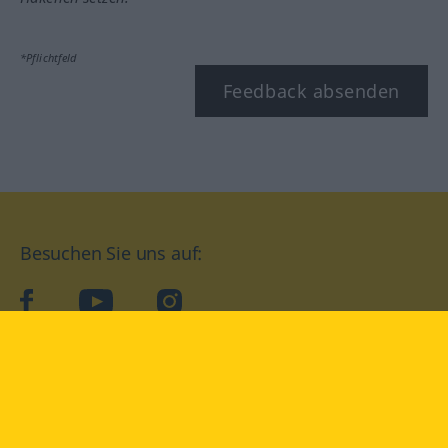
*Pflichtfeld
Feedback absenden
Besuchen Sie uns auf:
facebook
YouTube
Instagram
Langenscheidt