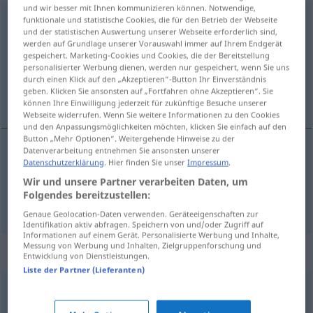
und wir besser mit Ihnen kommunizieren können. Notwendige,
aussparen
funktionale und statistische Cookies, die für den Betrieb der Webseite
und der statistischen Auswertung unserer Webseite erforderlich sind,
werden auf Grundlage unserer Vorauswahl immer auf Ihrem Endgerät
Übersicht aller Übersetzungen
gespeichert. Marketing-Cookies und Cookies, die der Bereitstellung
(Für mehr Details die Übersetzung anklicken/antippen)
personalisierter Werbung dienen, werden nur gespeichert, wenn Sie uns
durch einen Klick auf den „Akzeptieren“-Button Ihr Einverständnis
geben. Klicken Sie ansonsten auf „Fortfahren ohne Akzeptieren“. Sie
uitsparen, overslaan
können Ihre Einwilligung jederzeit für zukünftige Besuche unserer
Webseite widerrufen. Wenn Sie weitere Informationen zu den Cookies
und den Anpassungsmöglichkeiten möchten, klicken Sie einfach auf den
Button „Mehr Optionen“. Weitergehende Hinweise zu der
Datenverarbeitung entnehmen Sie ansonsten unserer
Datenschutzerklärung
. Hier finden Sie unser
Impressum
.
uitsparen
aussparen
Wir und unsere Partner verarbeiten Daten, um
Folgendes bereitzustellen:
overslaan
aussparen
beiseitelassen
FIG
Genaue Geolocation-Daten verwenden. Geräteeigenschaften zur
Identifikation aktiv abfragen. Speichern von und/oder Zugriff auf
Informationen auf einem Gerät. Personalisierte Werbung und Inhalte,
Messung von Werbung und Inhalten, Zielgruppenforschung und
Synonyme für "aussparen"
Entwicklung von Dienstleistungen.
Liste der Partner (Lieferanten)
absehen (von)