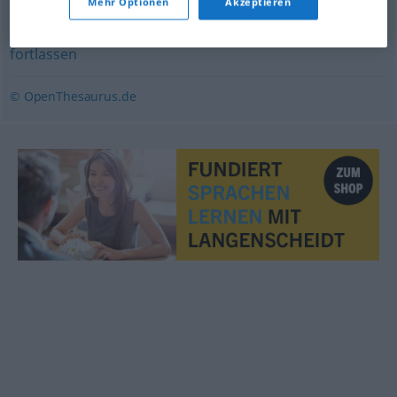
Mehr Optionen
Akzeptieren
überspringen
,
auslassen
,
ausschließen
,
weglassen
,
fortlassen
© OpenThesaurus.de