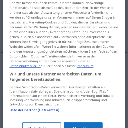
und wir besser mit Ihnen kommunizieren können. Notwendige,
ausrüsten
funktionale und statistische Cookies, die für den Betrieb der Webseite
und der statistischen Auswertung unserer Webseite erforderlich sind,
werden auf Grundlage unserer Vorauswahl immer auf Ihrem Endgerät
Übersicht aller Übersetzungen
gespeichert. Marketing-Cookies und Cookies, die der Bereitstellung
(Für mehr Details die Übersetzung anklicken/antippen)
personalisierter Werbung dienen, werden nur gespeichert, wenn Sie uns
durch einen Klick auf den „Akzeptieren“-Button Ihr Einverständnis
geben. Klicken Sie ansonsten auf „Fortfahren ohne Akzeptieren“. Sie
uitrusten
können Ihre Einwilligung jederzeit für zukünftige Besuche unserer
Webseite widerrufen. Wenn Sie weitere Informationen zu den Cookies
und den Anpassungsmöglichkeiten möchten, klicken Sie einfach auf den
Button „Mehr Optionen“. Weitergehende Hinweise zu der
Datenverarbeitung entnehmen Sie ansonsten unserer
Datenschutzerklärung
. Hier finden Sie unser
Impressum
.
uitrusten
ausrüsten
Wir und unsere Partner verarbeiten Daten, um
Folgendes bereitzustellen:
Genaue Geolocation-Daten verwenden. Geräteeigenschaften zur
Synonyme für "ausrüsten"
Identifikation aktiv abfragen. Speichern von und/oder Zugriff auf
Informationen auf einem Gerät. Personalisierte Werbung und Inhalte,
Messung von Werbung und Inhalten, Zielgruppenforschung und
Entwicklung von Dienstleistungen.
aushändigen
,
zuteilen
,
liefern
,
ausgeben
,
bereitstellen
,
Liste der Partner (Lieferanten)
verteilen