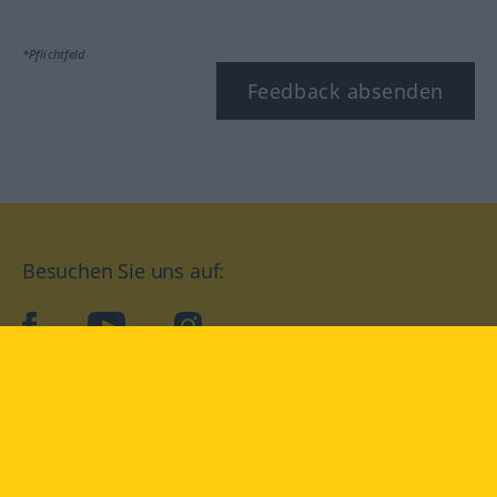
*Pflichtfeld
Feedback absenden
Besuchen Sie uns auf:
facebook
YouTube
Instagram
Langenscheidt