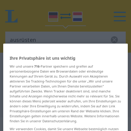
Ihre Privatsphäre ist uns wichtig
Deutsch-Niederländisch Wörterbuch
ausrüsten
Wir und unsere
716
-Partner speichern und greifen auf
Deutsch-Niederländisch
personenbezogene Daten wie Browserdaten oder eindeutige
Kennungen auf Ihrem Gerät zu. Durch Auswahl von Akzeptieren
Übersetzung für "ausrüsten"
aktivieren Sie Tracking-Technologien für die unter „Wir und unsere
Partner verarbeiten Daten, um Ihnen Dienste bereitzustellen“
aufgeführten Zwecke. Wenn Tracker deaktiviert sind, sind manche
Inhalte und Anzeigen möglicherweise nicht mehr so relevant für Sie. Sie
"ausrüsten" Niederländisch
können dieses Menü jederzeit wieder aufrufen, um Ihre Einstellungen zu
Übersetzung
ändern oder Ihre Einwilligung zu widerrufen, indem Sie auf den Link
Privatsphäre-Einstellungen am unteren Rand der Webseite klicken. Ihre
Einstellungen gelten innerhalb unseres Website. Weitere Informationen
finden Sie in unserer Datenschutzerklärung.
„ausrüsten“
Wir verwenden Cookies, damit Sie unsere Webseite bestmöglich nutzen