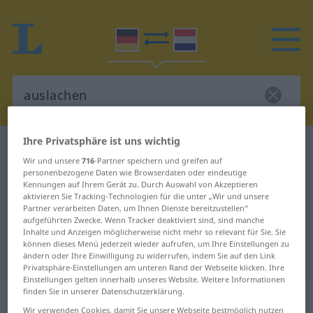
Ihre Privatsphäre ist uns wichtig
Deutsch-Niederländisch Wörterbuch
auslachen
Wir und unsere
716
-Partner speichern und greifen auf
Deutsch-Niederländisch
personenbezogene Daten wie Browserdaten oder eindeutige
Kennungen auf Ihrem Gerät zu. Durch Auswahl von Akzeptieren
Übersetzung für "auslachen"
aktivieren Sie Tracking-Technologien für die unter „Wir und unsere
Partner verarbeiten Daten, um Ihnen Dienste bereitzustellen“
aufgeführten Zwecke. Wenn Tracker deaktiviert sind, sind manche
"auslachen" Niederländisch
Inhalte und Anzeigen möglicherweise nicht mehr so relevant für Sie. Sie
können dieses Menü jederzeit wieder aufrufen, um Ihre Einstellungen zu
Übersetzung
ändern oder Ihre Einwilligung zu widerrufen, indem Sie auf den Link
Privatsphäre-Einstellungen am unteren Rand der Webseite klicken. Ihre
Einstellungen gelten innerhalb unseres Website. Weitere Informationen
finden Sie in unserer Datenschutzerklärung.
„auslachen“
Wir verwenden Cookies, damit Sie unsere Webseite bestmöglich nutzen