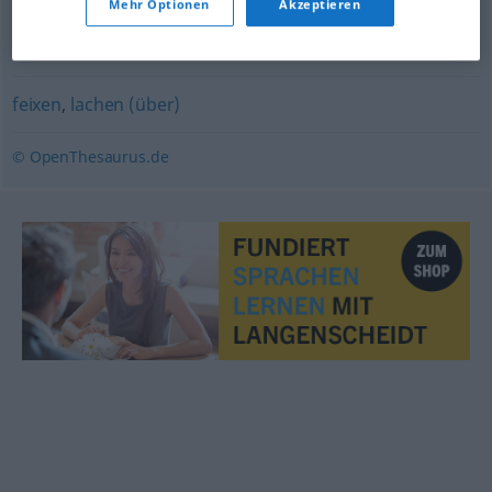
Mehr Optionen
Akzeptieren
belächeln
,
verlachen
,
(sich) belustigen (über) (geh.)
,
(sich) mokieren (über)
,
witzeln
feixen
,
lachen (über)
© OpenThesaurus.de