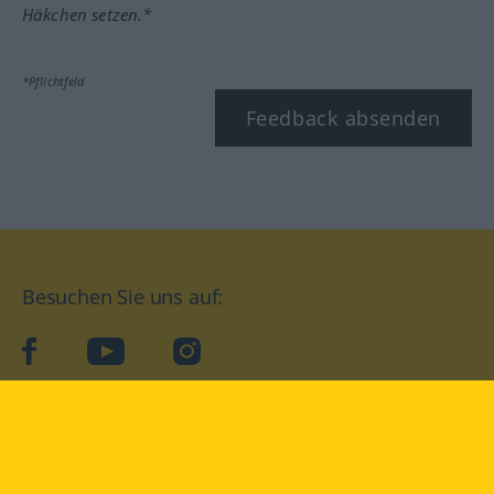
Häkchen setzen.*
*Pflichtfeld
Feedback absenden
Besuchen Sie uns auf:
facebook
YouTube
Instagram
Langenscheidt