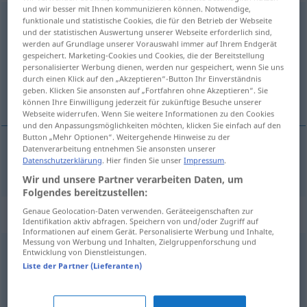
und wir besser mit Ihnen kommunizieren können. Notwendige,
auslachen
funktionale und statistische Cookies, die für den Betrieb der Webseite
und der statistischen Auswertung unserer Webseite erforderlich sind,
werden auf Grundlage unserer Vorauswahl immer auf Ihrem Endgerät
Übersicht aller Übersetzungen
gespeichert. Marketing-Cookies und Cookies, die der Bereitstellung
(Für mehr Details die Übersetzung anklicken/antippen)
personalisierter Werbung dienen, werden nur gespeichert, wenn Sie uns
durch einen Klick auf den „Akzeptieren“-Button Ihr Einverständnis
geben. Klicken Sie ansonsten auf „Fortfahren ohne Akzeptieren“. Sie
uitlachen
können Ihre Einwilligung jederzeit für zukünftige Besuche unserer
Webseite widerrufen. Wenn Sie weitere Informationen zu den Cookies
und den Anpassungsmöglichkeiten möchten, klicken Sie einfach auf den
Button „Mehr Optionen“. Weitergehende Hinweise zu der
Datenverarbeitung entnehmen Sie ansonsten unserer
Datenschutzerklärung
. Hier finden Sie unser
Impressum
.
uitlachen
auslachen
Wir und unsere Partner verarbeiten Daten, um
Folgendes bereitzustellen:
Genaue Geolocation-Daten verwenden. Geräteeigenschaften zur
Synonyme für "auslachen"
Identifikation aktiv abfragen. Speichern von und/oder Zugriff auf
Informationen auf einem Gerät. Personalisierte Werbung und Inhalte,
Messung von Werbung und Inhalten, Zielgruppenforschung und
Entwicklung von Dienstleistungen.
belächeln
Liste der Partner (Lieferanten)
verspotten (Hauptform)
,
veralbern
,
spotten (über)
,