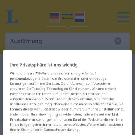
Deutsch-Niederländisch Wörterbuch
Ausführung
Ihre Privatsphäre ist uns wichtig
Deutsch-Niederländisch
Wir und unsere
716
-Partner speichern und greifen auf
personenbezogene Daten wie Browserdaten oder eindeutige
Übersetzung für "Ausführung"
Kennungen auf Ihrem Gerät zu. Durch Auswahl von Akzeptieren
aktivieren Sie Tracking-Technologien für die unter „Wir und unsere
Partner verarbeiten Daten, um Ihnen Dienste bereitzustellen“
aufgeführten Zwecke. Wenn Tracker deaktiviert sind, sind manche
"Ausführung" Niederländisch
Inhalte und Anzeigen möglicherweise nicht mehr so relevant für Sie. Sie
können dieses Menü jederzeit wieder aufrufen, um Ihre Einstellungen zu
Übersetzung
ändern oder Ihre Einwilligung zu widerrufen, indem Sie auf den Link
Privatsphäre-Einstellungen am unteren Rand der Webseite klicken. Ihre
Einstellungen gelten innerhalb unseres Website. Weitere Informationen
„Ausführung“
: Femininum, weiblich
finden Sie in unserer Datenschutzerklärung.