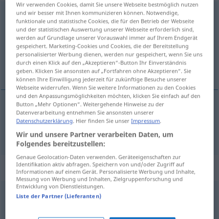
Wir verwenden Cookies, damit Sie unsere Webseite bestmöglich nutzen
und wir besser mit Ihnen kommunizieren können. Notwendige,
Ausführung
f
funktionale und statistische Cookies, die für den Betrieb der Webseite
und der statistischen Auswertung unserer Webseite erforderlich sind,
Übersicht aller Übersetzungen
werden auf Grundlage unserer Vorauswahl immer auf Ihrem Endgerät
(Für mehr Details die Übersetzung anklicken/antippen)
gespeichert. Marketing-Cookies und Cookies, die der Bereitstellung
personalisierter Werbung dienen, werden nur gespeichert, wenn Sie uns
durch einen Klick auf den „Akzeptieren“-Button Ihr Einverständnis
uitvoering
geben. Klicken Sie ansonsten auf „Fortfahren ohne Akzeptieren“. Sie
können Ihre Einwilligung jederzeit für zukünftige Besuche unserer
Webseite widerrufen. Wenn Sie weitere Informationen zu den Cookies
und den Anpassungsmöglichkeiten möchten, klicken Sie einfach auf den
Button „Mehr Optionen“. Weitergehende Hinweise zu der
Datenverarbeitung entnehmen Sie ansonsten unserer
uitvoering
Ausführung
Datenschutzerklärung
. Hier finden Sie unser
Impressum
.
Wir und unsere Partner verarbeiten Daten, um
Folgendes bereitzustellen:
Genaue Geolocation-Daten verwenden. Geräteeigenschaften zur
Identifikation aktiv abfragen. Speichern von und/oder Zugriff auf
Synonyme für "Ausführung"
Informationen auf einem Gerät. Personalisierte Werbung und Inhalte,
Messung von Werbung und Inhalten, Zielgruppenforschung und
Entwicklung von Dienstleistungen.
Liste der Partner (Lieferanten)
Ablauf
,
Verarbeitung