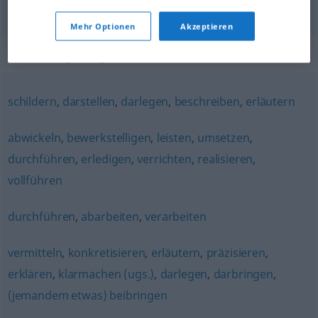
uiteenzetten
ausführen
darlegen
Mehr Optionen
Akzeptieren
Synonyme für "ausführen"
schildern
,
darstellen
,
darlegen
,
beschreiben
,
erläutern
abwickeln
,
bewerkstelligen
,
leisten
,
umsetzen
,
durchführen
,
erledigen
,
verrichten
,
realisieren
,
vollführen
durchführen
,
abarbeiten
,
verarbeiten
vermitteln
,
konkretisieren
,
erläutern
,
präzisieren
,
erklären
,
klarmachen (ugs.)
,
darlegen
,
darbringen
,
(jemandem etwas) beibringen