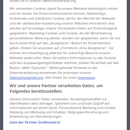
finden Sie in unserer Datenschutzerklärung.
ausführen
Wir verwenden Cookies, damit Sie unsere Webseite bestmöglich nutzen
und wir besser mit Ihnen kommunizieren können. Notwendige,
funktionale und statistische Cookies, die für den Betrieb der Webseite
Übersicht aller Übersetzungen
und der statistischen Auswertung unserer Webseite erforderlich sind,
(Für mehr Details die Übersetzung anklicken/antippen)
werden auf Grundlage unserer Vorauswahl immer auf Ihrem Endgerät
gespeichert. Marketing-Cookies und Cookies, die der Bereitstellung
personalisierter Werbung dienen, werden nur gespeichert, wenn Sie uns
uitvoeren, exporteren, uitgaan met, uitlaten,
durch einen Klick auf den „Akzeptieren“-Button Ihr Einverständnis
uiteenzetten
geben. Klicken Sie ansonsten auf „Fortfahren ohne Akzeptieren“. Sie
können Ihre Einwilligung jederzeit für zukünftige Besuche unserer
Webseite widerrufen. Wenn Sie weitere Informationen zu den Cookies
und den Anpassungsmöglichkeiten möchten, klicken Sie einfach auf den
Button „Mehr Optionen“. Weitergehende Hinweise zu der
Datenverarbeitung entnehmen Sie ansonsten unserer
uitvoeren
ausführen
Datenschutzerklärung
. Hier finden Sie unser
Impressum
.
Wir und unsere Partner verarbeiten Daten, um
a.
exporteren
ausführen
Waren
Folgendes bereitzustellen:
Genaue Geolocation-Daten verwenden. Geräteeigenschaften zur
uitgaan
met
ausführen
jemanden
Identifikation aktiv abfragen. Speichern von und/oder Zugriff auf
Informationen auf einem Gerät. Personalisierte Werbung und Inhalte,
Messung von Werbung und Inhalten, Zielgruppenforschung und
uitlaten
ausführen
Hund
Entwicklung von Dienstleistungen.
Liste der Partner (Lieferanten)