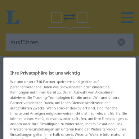
Deutsch-Niederländisch Wörterbuch
ausführen
Ihre Privatsphäre ist uns wichtig
Deutsch-Niederländisch
Wir und unsere
716
-Partner speichern und greifen auf
Übersetzung für "ausführen"
personenbezogene Daten wie Browserdaten oder eindeutige
Kennungen auf Ihrem Gerät zu. Durch Auswahl von Akzeptieren
aktivieren Sie Tracking-Technologien für die unter „Wir und unsere
"ausführen" Niederländisch
Partner verarbeiten Daten, um Ihnen Dienste bereitzustellen“
aufgeführten Zwecke. Wenn Tracker deaktiviert sind, sind manche
Übersetzung
Inhalte und Anzeigen möglicherweise nicht mehr so relevant für Sie. Sie
können dieses Menü jederzeit wieder aufrufen, um Ihre Einstellungen zu
ändern oder Ihre Einwilligung zu widerrufen, indem Sie auf den Link
Privatsphäre-Einstellungen am unteren Rand der Webseite klicken. Ihre
„ausführen“
Einstellungen gelten innerhalb unseres Website. Weitere Informationen