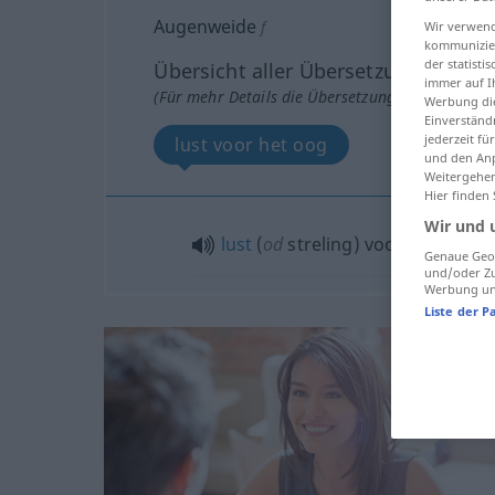
Augenweide
f
Wir verwend
kommunizier
der statist
Übersicht aller Übersetzungen
immer auf I
(Für mehr Details die Übersetzung anklicken/an
Werbung die
Einverständ
jederzeit f
lust voor het oog
und den Anp
Weitergehen
Hier finden
Wir und 
lust
(
od
streling) voor het
oog
Genaue Geol
und/oder Zu
Werbung und
Liste der P