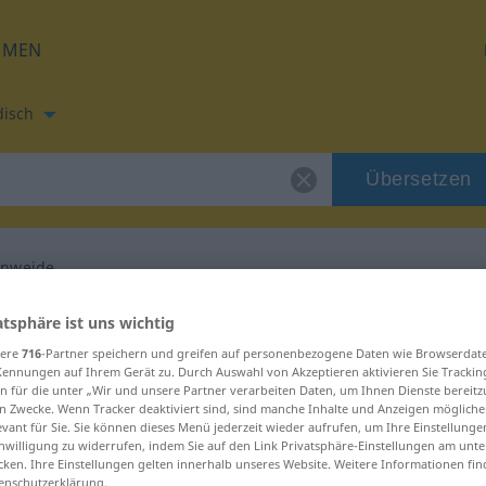
HMEN
disch
Übersetzen
nweide
setzung für "Augenweide"
atsphäre ist uns wichtig
sere
716
-Partner speichern und greifen auf personenbezogene Daten wie Browserdat
Kennungen auf Ihrem Gerät zu. Durch Auswahl von Akzeptieren aktivieren Sie Trackin
Übersetzung
n für die unter „Wir und unsere Partner verarbeiten Daten, um Ihnen Dienste bereitz
n Zwecke. Wenn Tracker deaktiviert sind, sind manche Inhalte und Anzeigen mögliche
evant für Sie. Sie können dieses Menü jederzeit wieder aufrufen, um Ihre Einstellung
inwilligung zu widerrufen, indem Sie auf den Link Privatsphäre-Einstellungen am unt
 weiblich
cken. Ihre Einstellungen gelten innerhalb unseres Website. Weitere Informationen fin
enschutzerklärung.