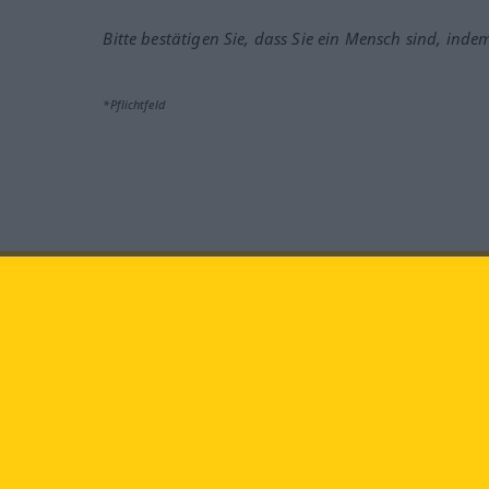
Bitte bestätigen Sie, dass Sie ein Mensch sind, inde
*Pflichtfeld
Besuchen Sie uns auf:
faceb
Langenscheidt