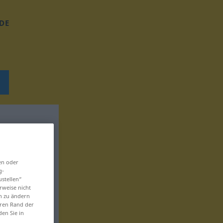
DE
en oder
g-
ustellen“
rweise nicht
en zu ändern
eren Rand der
den Sie in