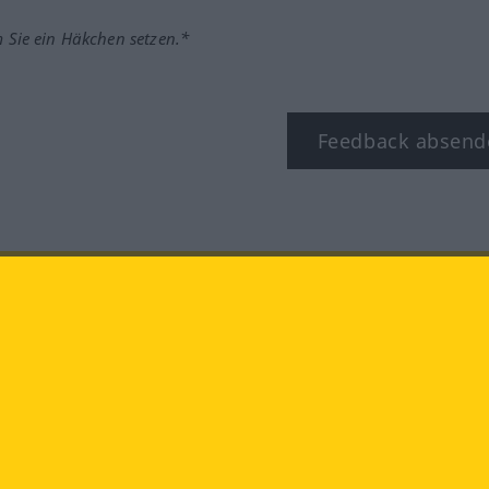
m Sie ein Häkchen setzen.*
Feedback absend
ook
YouTube
Instagram