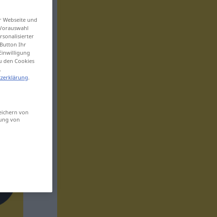
er Webseite und
 Vorauswahl
sonalisierter
Button Ihr
Einwilligung
zu den Cookies
.
zerklärung
.
eichern von
sung von