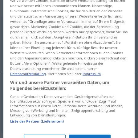
„Aufzeichnung“
: Femininum,
Wir verwenden Cookies, damit Sie unsere Webseite bestmöglich nutzen
und wir besser mit Ihnen kommunizieren können. Notwendige,
weiblich
funktionale und statistische Cookies, die für den Betrieb der Webseite
und der statistischen Auswertung unserer Webseite erforderlich sind,
werden auf Grundlage unserer Vorauswahl immer auf Ihrem Endgerät
Aufzeichnung
f
gespeichert. Marketing-Cookies und Cookies, die der Bereitstellung
personalisierter Werbung dienen, werden nur gespeichert, wenn Sie uns
Übersicht aller Übersetzungen
durch einen Klick auf den „Akzeptieren“-Button Ihr Einverständnis
geben. Klicken Sie ansonsten auf „Fortfahren ohne Akzeptieren“. Sie
(Für mehr Details die Übersetzung anklicken/antippen)
können Ihre Einwilligung jederzeit für zukünftige Besuche unserer
Webseite widerrufen. Wenn Sie weitere Informationen zu den Cookies
aantekening, notitie, tekening, opname
und den Anpassungsmöglichkeiten möchten, klicken Sie einfach auf den
Button „Mehr Optionen“. Weitergehende Hinweise zu der
Datenverarbeitung entnehmen Sie ansonsten unserer
Datenschutzerklärung
. Hier finden Sie unser
Impressum
.
Wir und unsere Partner verarbeiten Daten, um
Folgendes bereitzustellen:
aantekening
,
notitie
Aufzeichnung
Genaue Geolocation-Daten verwenden. Geräteeigenschaften zur
Identifikation aktiv abfragen. Speichern von und/oder Zugriff auf
tekening
Aufzeichnung
Informationen auf einem Gerät. Personalisierte Werbung und Inhalte,
Messung von Werbung und Inhalten, Zielgruppenforschung und
Entwicklung von Dienstleistungen.
opname
Aufzeichnung
Liste der Partner (Lieferanten)