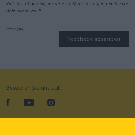
Bitte bestätigen Sie, dass Sie ein Mensch sind, indem Sie ein
Häkchen setzen.*
*Pflichtfeld
Feedback absenden
Besuchen Sie uns auf:
facebook
YouTube
Instagram