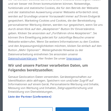
und wir besser mit Ihnen kommunizieren können. Notwendige,
aufspüren
funktionale und statistische Cookies, die für den Betrieb der Webseite
und der statistischen Auswertung unserer Webseite erforderlich sind,
Übersicht aller Übersetzungen
werden auf Grundlage unserer Vorauswahl immer auf Ihrem Endgerät
gespeichert. Marketing-Cookies und Cookies, die der Bereitstellung
(Für mehr Details die Übersetzung anklicken/antippen)
personalisierter Werbung dienen, werden nur gespeichert, wenn Sie uns
durch einen Klick auf den „Akzeptieren“-Button Ihr Einverständnis
opsporen, achterhalen
geben. Klicken Sie ansonsten auf „Fortfahren ohne Akzeptieren“. Sie
können Ihre Einwilligung jederzeit für zukünftige Besuche unserer
Webseite widerrufen. Wenn Sie weitere Informationen zu den Cookies
und den Anpassungsmöglichkeiten möchten, klicken Sie einfach auf den
Button „Mehr Optionen“. Weitergehende Hinweise zu der
Datenverarbeitung entnehmen Sie ansonsten unserer
Datenschutzerklärung
. Hier finden Sie unser
Impressum
.
opsporen
aufspüren
Wir und unsere Partner verarbeiten Daten, um
Folgendes bereitzustellen:
a.
achterhalen
aufspüren
FIG
Genaue Geolocation-Daten verwenden. Geräteeigenschaften zur
Identifikation aktiv abfragen. Speichern von und/oder Zugriff auf
Informationen auf einem Gerät. Personalisierte Werbung und Inhalte,
Messung von Werbung und Inhalten, Zielgruppenforschung und
Synonyme für "aufspüren"
Entwicklung von Dienstleistungen.
Liste der Partner (Lieferanten)
aufklären
,
nachweisen