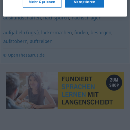
Mehr Optionen
Akzeptieren
ausspähen
,
suchen
,
recherchieren
,
durchstöbern
,
auskundschaften
,
nachspüren
,
nachschlagen
aufgabeln (ugs.)
,
lockermachen
,
finden
,
besorgen
,
aufstöbern
,
auftreiben
© OpenThesaurus.de