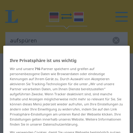
Ihre Privatsphäre ist uns wichtig
Deutsch-Niederländisch Wörterbuch
aufspüren
Wir und unsere
716
-Partner speichern und greifen auf
Deutsch-Niederländisch
personenbezogene Daten wie Browserdaten oder eindeutige
Kennungen auf Ihrem Gerät zu. Durch Auswahl von Akzeptieren
Übersetzung für "aufspüren"
aktivieren Sie Tracking-Technologien für die unter „Wir und unsere
Partner verarbeiten Daten, um Ihnen Dienste bereitzustellen“
aufgeführten Zwecke. Wenn Tracker deaktiviert sind, sind manche
"aufspüren" Niederländisch
Inhalte und Anzeigen möglicherweise nicht mehr so relevant für Sie. Sie
können dieses Menü jederzeit wieder aufrufen, um Ihre Einstellungen zu
Übersetzung
ändern oder Ihre Einwilligung zu widerrufen, indem Sie auf den Link
Privatsphäre-Einstellungen am unteren Rand der Webseite klicken. Ihre
Einstellungen gelten innerhalb unseres Website. Weitere Informationen
finden Sie in unserer Datenschutzerklärung.
„aufspüren“
Wir verwenden Cookies, damit Sie unsere Webseite bestmöglich nutzen