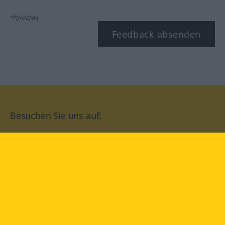
*Pflichtfeld
Feedback absenden
Besuchen Sie uns auf:
facebook
YouTube
Instagram
Langenscheidt