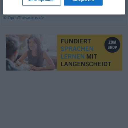
jaulen
© OpenThesaurus.de