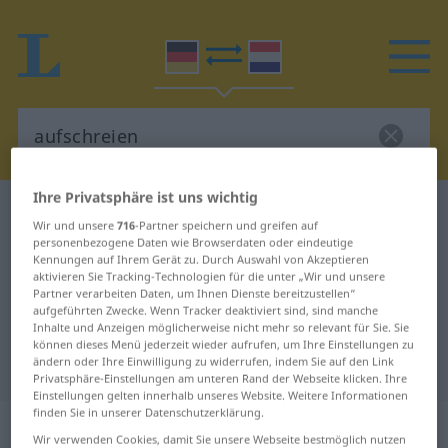
Ihre Privatsphäre ist uns wichtig
Deutsch-Niederländisch Wörterbuch
aufschreien
Wir und unsere
716
-Partner speichern und greifen auf
Deutsch-Niederländisch
personenbezogene Daten wie Browserdaten oder eindeutige
Kennungen auf Ihrem Gerät zu. Durch Auswahl von Akzeptieren
Übersetzung für "aufschreien"
aktivieren Sie Tracking-Technologien für die unter „Wir und unsere
Partner verarbeiten Daten, um Ihnen Dienste bereitzustellen“
aufgeführten Zwecke. Wenn Tracker deaktiviert sind, sind manche
Inhalte und Anzeigen möglicherweise nicht mehr so relevant für Sie. Sie
"aufschreien" Niederländisch
können dieses Menü jederzeit wieder aufrufen, um Ihre Einstellungen zu
ändern oder Ihre Einwilligung zu widerrufen, indem Sie auf den Link
Übersetzung
Privatsphäre-Einstellungen am unteren Rand der Webseite klicken. Ihre
Einstellungen gelten innerhalb unseres Website. Weitere Informationen
finden Sie in unserer Datenschutzerklärung.
„aufschreien“
Wir verwenden Cookies, damit Sie unsere Webseite bestmöglich nutzen