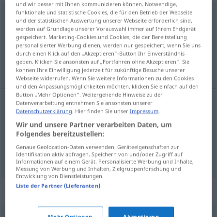
und wir besser mit Ihnen kommunizieren können. Notwendige,
funktionale und statistische Cookies, die für den Betrieb der Webseite
aufschreien
und der statistischen Auswertung unserer Webseite erforderlich sind,
werden auf Grundlage unserer Vorauswahl immer auf Ihrem Endgerät
Übersicht aller Übersetzungen
gespeichert. Marketing-Cookies und Cookies, die der Bereitstellung
(Für mehr Details die Übersetzung anklicken/antippen)
personalisierter Werbung dienen, werden nur gespeichert, wenn Sie uns
durch einen Klick auf den „Akzeptieren“-Button Ihr Einverständnis
geben. Klicken Sie ansonsten auf „Fortfahren ohne Akzeptieren“. Sie
plotseling gillen, het uitgillen
können Ihre Einwilligung jederzeit für zukünftige Besuche unserer
Webseite widerrufen. Wenn Sie weitere Informationen zu den Cookies
und den Anpassungsmöglichkeiten möchten, klicken Sie einfach auf den
Button „Mehr Optionen“. Weitergehende Hinweise zu der
Datenverarbeitung entnehmen Sie ansonsten unserer
Datenschutzerklärung
. Hier finden Sie unser
Impressum
.
plotseling
gillen
aufschreien
Wir und unsere Partner verarbeiten Daten, um
Folgendes bereitzustellen:
het
uitgillen
(
od
uitschreeuwen) (van)
(
vor
)
DAT
Genaue Geolocation-Daten verwenden. Geräteeigenschaften zur
aufschreien
Identifikation aktiv abfragen. Speichern von und/oder Zugriff auf
Informationen auf einem Gerät. Personalisierte Werbung und Inhalte,
Messung von Werbung und Inhalten, Zielgruppenforschung und
Entwicklung von Dienstleistungen.
Liste der Partner (Lieferanten)
Synonyme für "aufschreien"
Mehr Optionen
Akzeptieren