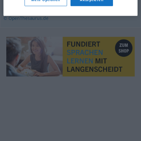
Auffahrunfall (Straßenverkehr)
,
Anprall
© OpenThesaurus.de