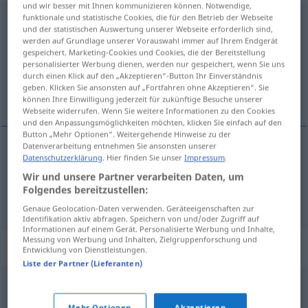
und wir besser mit Ihnen kommunizieren können. Notwendige,
funktionale und statistische Cookies, die für den Betrieb der Webseite
Aufprall
m
und der statistischen Auswertung unserer Webseite erforderlich sind,
werden auf Grundlage unserer Vorauswahl immer auf Ihrem Endgerät
Übersicht aller Übersetzungen
gespeichert. Marketing-Cookies und Cookies, die der Bereitstellung
(Für mehr Details die Übersetzung anklicken/antippen)
personalisierter Werbung dienen, werden nur gespeichert, wenn Sie uns
durch einen Klick auf den „Akzeptieren“-Button Ihr Einverständnis
geben. Klicken Sie ansonsten auf „Fortfahren ohne Akzeptieren“. Sie
botsing, val, smak
können Ihre Einwilligung jederzeit für zukünftige Besuche unserer
Webseite widerrufen. Wenn Sie weitere Informationen zu den Cookies
und den Anpassungsmöglichkeiten möchten, klicken Sie einfach auf den
Button „Mehr Optionen“. Weitergehende Hinweise zu der
Datenverarbeitung entnehmen Sie ansonsten unserer
Datenschutzerklärung
. Hier finden Sie unser
Impressum
.
botsing
Aufprall
Wir und unsere Partner verarbeiten Daten, um
Folgendes bereitzustellen:
val
,
smak
Aufprall
beim Sturz
Genaue Geolocation-Daten verwenden. Geräteeigenschaften zur
Identifikation aktiv abfragen. Speichern von und/oder Zugriff auf
Informationen auf einem Gerät. Personalisierte Werbung und Inhalte,
Messung von Werbung und Inhalten, Zielgruppenforschung und
Synonyme für "Aufprall"
Entwicklung von Dienstleistungen.
Liste der Partner (Lieferanten)
Karambolage
,
Zusammenprall
,
Kollision
,
Zusammenstoß
,
Mehr Optionen
Akzeptieren