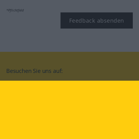
*Pflichtfeld
Feedback absenden
Besuchen Sie uns auf:
facebook
YouTube
Instagram
Langenscheidt