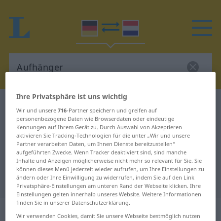
Ihre Privatsphäre ist uns wichtig
Deutsch-Niederländisch Wörterbuch
Aufhänger
Wir und unsere
716
-Partner speichern und greifen auf
Deutsch-Niederländisch
personenbezogene Daten wie Browserdaten oder eindeutige
Kennungen auf Ihrem Gerät zu. Durch Auswahl von Akzeptieren
Übersetzung für "Aufhänger"
aktivieren Sie Tracking-Technologien für die unter „Wir und unsere
Partner verarbeiten Daten, um Ihnen Dienste bereitzustellen“
aufgeführten Zwecke. Wenn Tracker deaktiviert sind, sind manche
Inhalte und Anzeigen möglicherweise nicht mehr so relevant für Sie. Sie
"Aufhänger" Niederländisch
können dieses Menü jederzeit wieder aufrufen, um Ihre Einstellungen zu
ändern oder Ihre Einwilligung zu widerrufen, indem Sie auf den Link
Übersetzung
Privatsphäre-Einstellungen am unteren Rand der Webseite klicken. Ihre
Einstellungen gelten innerhalb unseres Website. Weitere Informationen
finden Sie in unserer Datenschutzerklärung.
„Aufhänger“
: Maskulinum, männlich
Wir verwenden Cookies, damit Sie unsere Webseite bestmöglich nutzen