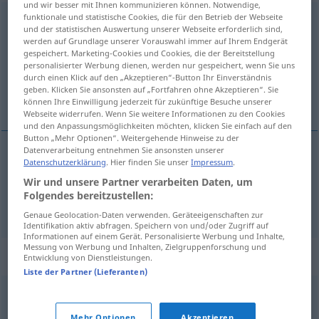
und wir besser mit Ihnen kommunizieren können. Notwendige,
funktionale und statistische Cookies, die für den Betrieb der Webseite
Aufhänger
m
und der statistischen Auswertung unserer Webseite erforderlich sind,
werden auf Grundlage unserer Vorauswahl immer auf Ihrem Endgerät
Übersicht aller Übersetzungen
gespeichert. Marketing-Cookies und Cookies, die der Bereitstellung
personalisierter Werbung dienen, werden nur gespeichert, wenn Sie uns
(Für mehr Details die Übersetzung anklicken/antippen)
durch einen Klick auf den „Akzeptieren“-Button Ihr Einverständnis
geben. Klicken Sie ansonsten auf „Fortfahren ohne Akzeptieren“. Sie
ophanglus, kapstok, aanknopingspunt
können Ihre Einwilligung jederzeit für zukünftige Besuche unserer
Webseite widerrufen. Wenn Sie weitere Informationen zu den Cookies
und den Anpassungsmöglichkeiten möchten, klicken Sie einfach auf den
Button „Mehr Optionen“. Weitergehende Hinweise zu der
Datenverarbeitung entnehmen Sie ansonsten unserer
Datenschutzerklärung
. Hier finden Sie unser
Impressum
.
(ophang)lus
Aufhänger
Wir und unsere Partner verarbeiten Daten, um
Folgendes bereitzustellen:
kapstok
, (het)
aanknopingspunt
Aufhänger
FIG
Genaue Geolocation-Daten verwenden. Geräteeigenschaften zur
Identifikation aktiv abfragen. Speichern von und/oder Zugriff auf
Informationen auf einem Gerät. Personalisierte Werbung und Inhalte,
Messung von Werbung und Inhalten, Zielgruppenforschung und
Synonyme für "Aufhänger"
Entwicklung von Dienstleistungen.
Liste der Partner (Lieferanten)
Anreiz
,
Ansporn
,
Reiz
,
Anregung
,
Antrieb
,
Motivation
Mehr Optionen
Akzeptieren