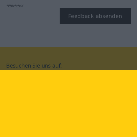
*Pflichtfeld
Feedback absenden
Besuchen Sie uns auf:
facebook
YouTube
Instagram
Langenscheidt
NUTZUNGSBEDINGUNGEN