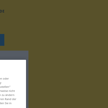
DE
en oder
g-
ustellen“
rweise nicht
en zu ändern
eren Rand der
den Sie in