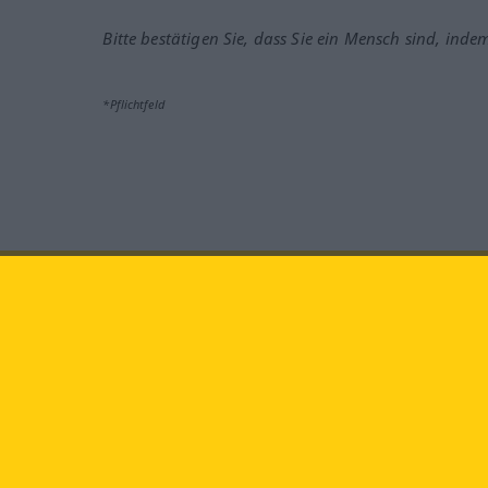
Bitte bestätigen Sie, dass Sie ein Mensch sind, inde
*Pflichtfeld
Besuchen Sie uns auf:
faceb
Langenscheidt