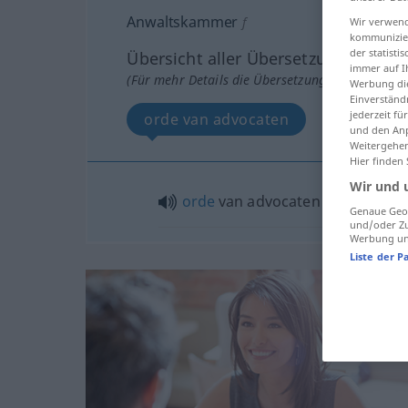
Anwaltskammer
f
Wir verwend
kommunizier
der statist
Übersicht aller Übersetzungen
immer auf I
(Für mehr Details die Übersetzung anklicken/an
Werbung die
Einverständ
jederzeit f
orde van advocaten
und den Anp
Weitergehen
Hier finden
Wir und 
orde
van advocaten
Genaue Geol
und/oder Zu
Werbung und
Liste der P