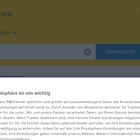
HMEN
disch
Übersetzen
ltskammer
setzung für "Anwaltskammer"
atsphäre ist uns wichtig
sere
716
-Partner speichern und greifen auf personenbezogene Daten wie Browserdat
Kennungen auf Ihrem Gerät zu. Durch Auswahl von Akzeptieren aktivieren Sie Trackin
ch Übersetzung
n für die unter „Wir und unsere Partner verarbeiten Daten, um Ihnen Dienste bereitz
n Zwecke. Wenn Tracker deaktiviert sind, sind manche Inhalte und Anzeigen mögliche
evant für Sie. Sie können dieses Menü jederzeit wieder aufrufen, um Ihre Einstellung
inwilligung zu widerrufen, indem Sie auf den Link Privatsphäre-Einstellungen am unt
num, weiblich
cken. Ihre Einstellungen gelten innerhalb unseres Website. Weitere Informationen fin
enschutzerklärung.