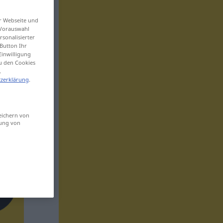
er Webseite und
 Vorauswahl
sonalisierter
Button Ihr
Einwilligung
zu den Cookies
.
zerklärung
.
eichern von
sung von