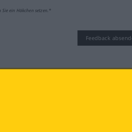
m Sie ein Häkchen setzen.*
Feedback absend
ook
YouTube
Instagram