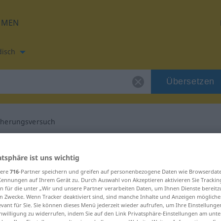
HMEN
disch
Übersetzen
herungsversuch
setzung für "Annäherungsversuch"
atsphäre ist uns wichtig
sere
716
-Partner speichern und greifen auf personenbezogene Daten wie Browserdat
ändisch Übersetzung
Kennungen auf Ihrem Gerät zu. Durch Auswahl von Akzeptieren aktivieren Sie Trackin
n für die unter „Wir und unsere Partner verarbeiten Daten, um Ihnen Dienste bereitz
n Zwecke. Wenn Tracker deaktiviert sind, sind manche Inhalte und Anzeigen mögliche
askulinum, männlich
evant für Sie. Sie können dieses Menü jederzeit wieder aufrufen, um Ihre Einstellung
inwilligung zu widerrufen, indem Sie auf den Link Privatsphäre-Einstellungen am unt