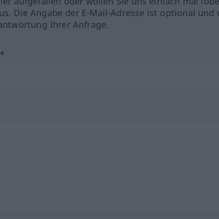
hler aufgefallen oder wollen Sie uns einfach mal lob
us. Die Angabe der E-Mail-Adresse ist optional und 
ntwortung Ihrer Anfrage.
?*