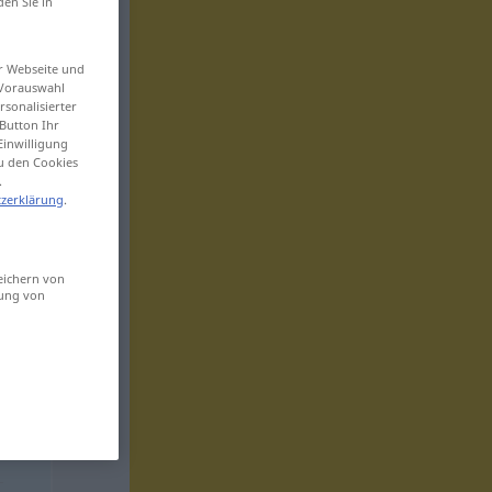
den Sie in
er Webseite und
 Vorauswahl
sonalisierter
Button Ihr
Einwilligung
zu den Cookies
.
zerklärung
.
eichern von
sung von