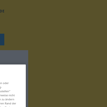
DE
en oder
g-
ustellen“
rweise nicht
en zu ändern
eren Rand der