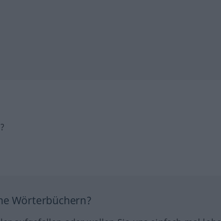
h?
ine Wörterbüchern?