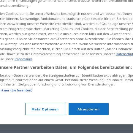
cken. Ihre Einstellungen gelten innerhalb unseres Website. Weitere Informationen fin
enschutzerklärung.
en Cookies, damit Sie unsere Webseite bestmöglich nutzen und wir besser mit Ihnen
en können. Notwendige, funktionale und statistische Cookies, die für den Betrieb d
ischen Auswertung unserer Webseite erforderlich sind, werden auf Grundlage unserer
tippen)
hrem Endgerät gespeichert. Marketing-Cookies und Cookies, die der Bereitstellung per
nen, werden nur gespeichert, wenn Sie uns durch einen Klick auf den „Akzeptieren“-
nis geben. Klicken Sie ansonsten auf „Fortfahren ohne Akzeptieren“. Sie können Ihre 
ür zukünftige Besuche unserer Webseite widerrufen. Wenn Sie weitere Informationen 
assungsmöglichkeiten möchten, klicken Sie einfach auf den Button „Mehr Optionen“
de Hinweise zu der Datenverarbeitung entnehmen Sie ansonsten unserer
Datenschut
 Sie unser
Impressum
.
Annäherungsversuch
unsere Partner verarbeiten Daten, um Folgendes bereitzustellen:
ocation-Daten verwenden. Geräteeigenschaften zur Identifikation aktiv abfragen. Sp
griff auf Informationen auf einem Gerät. Personalisierte Werbung und Inhalte, Mes
 Inhalten, Zielgruppenforschung und Entwicklung von Dienstleistungen.
gsversuch"
artner (Lieferanten)
Mehr Optionen
Akzeptieren