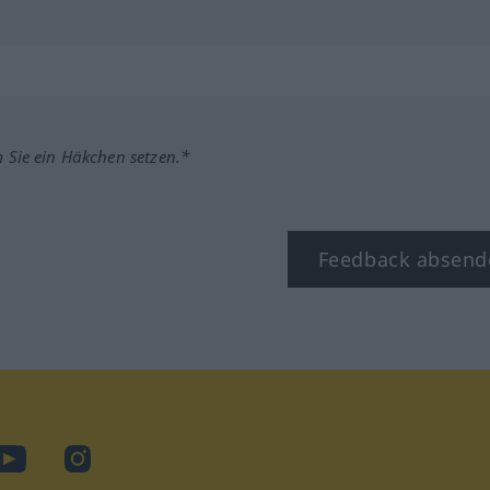
m Sie ein Häkchen setzen.*
Feedback absend
ook
YouTube
Instagram