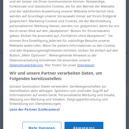
und wir besser mit Ihnen kommunizieren können. Notwendige,
funktionale und statistische Cookies, die für den Betrieb der Webseite
ankreuzen
und der statistischen Auswertung unserer Webseite erforderlich sind,
werden auf Grundlage unserer Vorauswahl immer auf Ihrem Endgerät
Übersicht aller Übersetzungen
gespeichert. Marketing-Cookies und Cookies, die der Bereitstellung
personalisierter Werbung dienen, werden nur gespeichert, wenn Sie uns
(Für mehr Details die Übersetzung anklicken/antippen)
durch einen Klick auf den „Akzeptieren“-Button Ihr Einverständnis
geben. Klicken Sie ansonsten auf „Fortfahren ohne Akzeptieren“. Sie
aankruisen
können Ihre Einwilligung jederzeit für zukünftige Besuche unserer
Webseite widerrufen. Wenn Sie weitere Informationen zu den Cookies
und den Anpassungsmöglichkeiten möchten, klicken Sie einfach auf den
Button „Mehr Optionen“. Weitergehende Hinweise zu der
Datenverarbeitung entnehmen Sie ansonsten unserer
Datenschutzerklärung
. Hier finden Sie unser
Impressum
.
aankruisen
ankreuzen
Wir und unsere Partner verarbeiten Daten, um
Folgendes bereitzustellen:
Genaue Geolocation-Daten verwenden. Geräteeigenschaften zur
Synonyme für "ankreuzen"
Identifikation aktiv abfragen. Speichern von und/oder Zugriff auf
Informationen auf einem Gerät. Personalisierte Werbung und Inhalte,
Messung von Werbung und Inhalten, Zielgruppenforschung und
Entwicklung von Dienstleistungen.
abhaken
Liste der Partner (Lieferanten)
© OpenThesaurus.de
Mehr Optionen
Akzeptieren