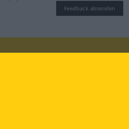
Feedback absenden
Besuchen Sie uns auf:
facebook
YouTube
Instagram
Langenscheidt
NUTZUNGSBEDINGUNGEN