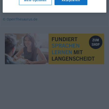
Mehr Optionen
Akzeptieren
nahe
,
benachbart
,
anliegend
,
bei
,
neben
,
daneben
© OpenThesaurus.de