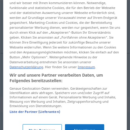
und wir besser mit Ihnen kommunizieren können. Notwendige,
funktionale und statistische Cookies, die für den Betrieb der Webseite
angrenzend
und der statistischen Auswertung unserer Webseite erforderlich sind,
werden auf Grundlage unserer Vorauswahl immer auf Ihrem Endgerät
Übersicht aller Übersetzungen
gespeichert. Marketing-Cookies und Cookies, die der Bereitstellung
(Für mehr Details die Übersetzung anklicken/antippen)
personalisierter Werbung dienen, werden nur gespeichert, wenn Sie uns
durch einen Klick auf den „Akzeptieren“-Button Ihr Einverständnis
geben. Klicken Sie ansonsten auf „Fortfahren ohne Akzeptieren“. Sie
aangrenzend, aanpalend
können Ihre Einwilligung jederzeit für zukünftige Besuche unserer
Webseite widerrufen. Wenn Sie weitere Informationen zu den Cookies
und den Anpassungsmöglichkeiten möchten, klicken Sie einfach auf den
Button „Mehr Optionen“. Weitergehende Hinweise zu der
Datenverarbeitung entnehmen Sie ansonsten unserer
Datenschutzerklärung
. Hier finden Sie unser
Impressum
.
aangrenzend
angrenzend
Wir und unsere Partner verarbeiten Daten, um
Folgendes bereitzustellen:
aanpalend
angrenzend
Gebäude
a.
Genaue Geolocation-Daten verwenden. Geräteeigenschaften zur
Identifikation aktiv abfragen. Speichern von und/oder Zugriff auf
Informationen auf einem Gerät. Personalisierte Werbung und Inhalte,
Messung von Werbung und Inhalten, Zielgruppenforschung und
Synonyme für "angrenzend"
Entwicklung von Dienstleistungen.
Liste der Partner (Lieferanten)
verwandt
,
anziehend
,
ähnlich