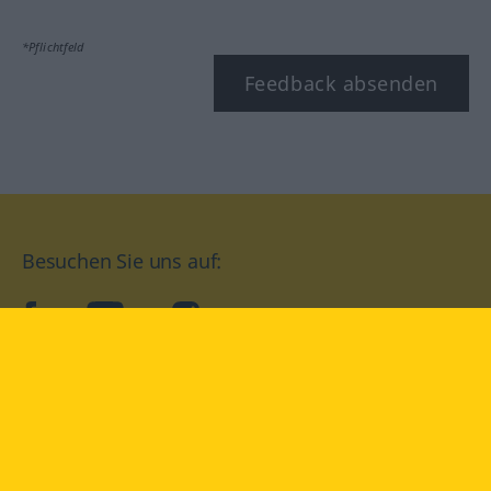
*Pflichtfeld
Feedback absenden
Besuchen Sie uns auf:
facebook
YouTube
Instagram
Langenscheidt