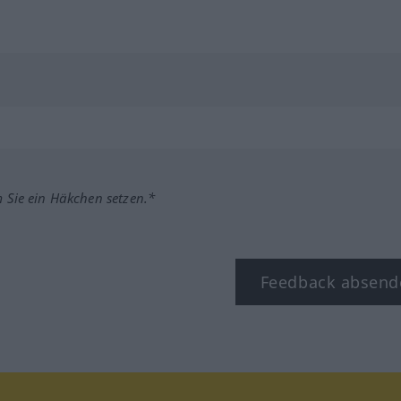
m Sie ein Häkchen setzen.*
Feedback absend