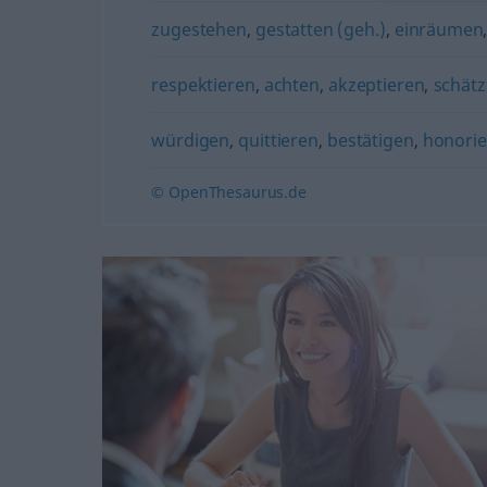
zugestehen
,
gestatten (geh.)
,
einräumen
respektieren
,
achten
,
akzeptieren
,
schät
würdigen
,
quittieren
,
bestätigen
,
honorie
© OpenThesaurus.de