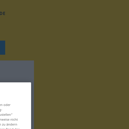
DE
en oder
g-
ustellen“
rweise nicht
en zu ändern