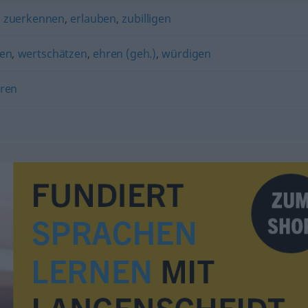
,
zuerkennen
,
erlauben
,
zubilligen
zen
,
wertschätzen
,
ehren (geh.)
,
würdigen
ren