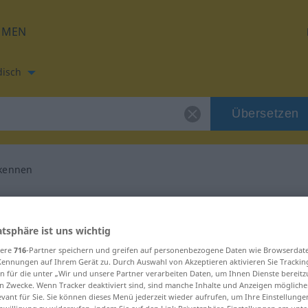
HMEN
disch
Übersetzen
kennen
etzung für "anerkennen"
atsphäre ist uns wichtig
Übersetzung
sere
716
-Partner speichern und greifen auf personenbezogene Daten wie Browserdat
Kennungen auf Ihrem Gerät zu. Durch Auswahl von Akzeptieren aktivieren Sie Trackin
n für die unter „Wir und unsere Partner verarbeiten Daten, um Ihnen Dienste bereitz
n Zwecke. Wenn Tracker deaktiviert sind, sind manche Inhalte und Anzeigen mögliche
evant für Sie. Sie können dieses Menü jederzeit wieder aufrufen, um Ihre Einstellung