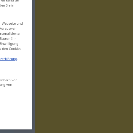
eren Rand der
den Sie in
er Webseite und
 Vorauswahl
sonalisierter
Button Ihr
Einwilligung
zu den Cookies
.
zerklärung
.
eichern von
sung von