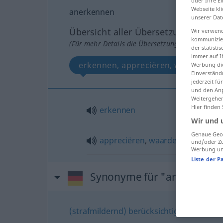
oder Ihre E
Webseite kli
anerkennen
unserer Dat
Übersicht aller Übersetzungen
Wir verwend
kommunizier
(Für mehr Details die Übersetzung anklicken/an
der statist
immer auf I
erkennen, appreciëren, waarderen
Werbung die
Einverständ
jederzeit f
und den Anp
Weitergehen
Hier finden
erkennen
Wir und 
Genaue Geol
appreciëren
,
waarderen
und/oder Zu
Werbung und
Liste der P
Synonyme für "anerkenne
(strafmildernd) berücksichtigen
,
einräu