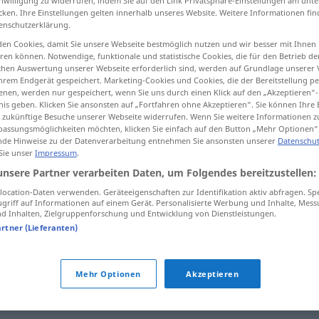
inwilligung zu widerrufen, indem Sie auf den Link Privatsphäre-Einstellungen am unt
cken. Ihre Einstellungen gelten innerhalb unseres Website. Weitere Informationen fin
enschutzerklärung.
en Cookies, damit Sie unsere Webseite bestmöglich nutzen und wir besser mit Ihnen
en können. Notwendige, funktionale und statistische Cookies, die für den Betrieb d
tippen)
ischen Auswertung unserer Webseite erforderlich sind, werden auf Grundlage unserer
hrem Endgerät gespeichert. Marketing-Cookies und Cookies, die der Bereitstellung per
nen, werden nur gespeichert, wenn Sie uns durch einen Klick auf den „Akzeptieren“-
nis geben. Klicken Sie ansonsten auf „Fortfahren ohne Akzeptieren“. Sie können Ihre 
ür zukünftige Besuche unserer Webseite widerrufen. Wenn Sie weitere Informationen 
assungsmöglichkeiten möchten, klicken Sie einfach auf den Button „Mehr Optionen“
de Hinweise zu der Datenverarbeitung entnehmen Sie ansonsten unserer
Datenschut
 Sie unser
Impressum
.
anerkennen
unsere Partner verarbeiten Daten, um Folgendes bereitzustellen:
ocation-Daten verwenden. Geräteeigenschaften zur Identifikation aktiv abfragen. Sp
anerkennen
schätzen
griff auf Informationen auf einem Gerät. Personalisierte Werbung und Inhalte, Mes
 Inhalten, Zielgruppenforschung und Entwicklung von Dienstleistungen.
artner (Lieferanten)
n"
Mehr Optionen
Akzeptieren
men