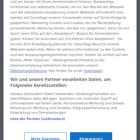
und wir besser mit Ihnen kommunizieren können. Notwendige,
funktionale und statistische Cookies, die für den Betrieb der Webseite
anbetteln
und der statistischen Auswertung unserer Webseite erforderlich sind,
werden auf Grundlage unserer Vorauswahl immer auf Ihrem Endgerät
Übersicht aller Übersetzungen
gespeichert. Marketing-Cookies und Cookies, die der Bereitstellung
personalisierter Werbung dienen, werden nur gespeichert, wenn Sie uns
(Für mehr Details die Übersetzung anklicken/antippen)
durch einen Klick auf den „Akzeptieren“-Button Ihr Einverständnis
geben. Klicken Sie ansonsten auf „Fortfahren ohne Akzeptieren“. Sie
bedelen bij
können Ihre Einwilligung jederzeit für zukünftige Besuche unserer
Webseite widerrufen. Wenn Sie weitere Informationen zu den Cookies
und den Anpassungsmöglichkeiten möchten, klicken Sie einfach auf den
Button „Mehr Optionen“. Weitergehende Hinweise zu der
Datenverarbeitung entnehmen Sie ansonsten unserer
Datenschutzerklärung
. Hier finden Sie unser
Impressum
.
bedelen
(bij)
anbetteln
Wir und unsere Partner verarbeiten Daten, um
Folgendes bereitzustellen:
Genaue Geolocation-Daten verwenden. Geräteeigenschaften zur
Synonyme für "anbetteln"
Identifikation aktiv abfragen. Speichern von und/oder Zugriff auf
Informationen auf einem Gerät. Personalisierte Werbung und Inhalte,
Messung von Werbung und Inhalten, Zielgruppenforschung und
Entwicklung von Dienstleistungen.
schnorren (ugs.)
,
betteln
Liste der Partner (Lieferanten)
© OpenThesaurus.de
Mehr Optionen
Akzeptieren