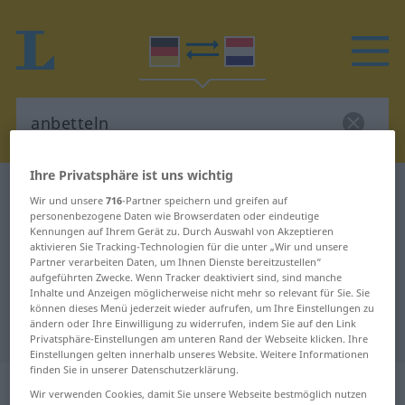
Ihre Privatsphäre ist uns wichtig
Deutsch-Niederländisch Wörterbuch
anbetteln
Wir und unsere
716
-Partner speichern und greifen auf
Deutsch-Niederländisch
personenbezogene Daten wie Browserdaten oder eindeutige
Kennungen auf Ihrem Gerät zu. Durch Auswahl von Akzeptieren
Übersetzung für "anbetteln"
aktivieren Sie Tracking-Technologien für die unter „Wir und unsere
Partner verarbeiten Daten, um Ihnen Dienste bereitzustellen“
aufgeführten Zwecke. Wenn Tracker deaktiviert sind, sind manche
Inhalte und Anzeigen möglicherweise nicht mehr so relevant für Sie. Sie
"anbetteln" Niederländisch
können dieses Menü jederzeit wieder aufrufen, um Ihre Einstellungen zu
ändern oder Ihre Einwilligung zu widerrufen, indem Sie auf den Link
Übersetzung
Privatsphäre-Einstellungen am unteren Rand der Webseite klicken. Ihre
Einstellungen gelten innerhalb unseres Website. Weitere Informationen
finden Sie in unserer Datenschutzerklärung.
„anbetteln“
Wir verwenden Cookies, damit Sie unsere Webseite bestmöglich nutzen