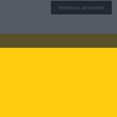
Feedback absenden
Besuchen Sie uns auf:
facebook
YouTube
Instagram
Langenscheidt
NUTZUNGSBEDINGUNGEN