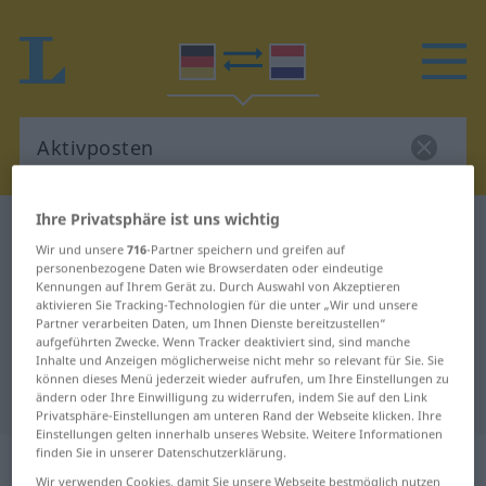
Ihre Privatsphäre ist uns wichtig
Deutsch-Niederländisch Wörterbuch
Aktivposten
Wir und unsere
716
-Partner speichern und greifen auf
Deutsch-Niederländisch
personenbezogene Daten wie Browserdaten oder eindeutige
Kennungen auf Ihrem Gerät zu. Durch Auswahl von Akzeptieren
Übersetzung für "Aktivposten"
aktivieren Sie Tracking-Technologien für die unter „Wir und unsere
Partner verarbeiten Daten, um Ihnen Dienste bereitzustellen“
aufgeführten Zwecke. Wenn Tracker deaktiviert sind, sind manche
"Aktivposten" Niederländisch
Inhalte und Anzeigen möglicherweise nicht mehr so relevant für Sie. Sie
können dieses Menü jederzeit wieder aufrufen, um Ihre Einstellungen zu
Übersetzung
ändern oder Ihre Einwilligung zu widerrufen, indem Sie auf den Link
Privatsphäre-Einstellungen am unteren Rand der Webseite klicken. Ihre
Einstellungen gelten innerhalb unseres Website. Weitere Informationen
finden Sie in unserer Datenschutzerklärung.
„Aktivposten“
: Maskulinum,
Wir verwenden Cookies, damit Sie unsere Webseite bestmöglich nutzen