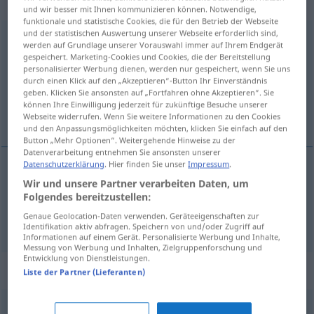
männlich
und wir besser mit Ihnen kommunizieren können. Notwendige,
funktionale und statistische Cookies, die für den Betrieb der Webseite
und der statistischen Auswertung unserer Webseite erforderlich sind,
Aktivposten
m
werden auf Grundlage unserer Vorauswahl immer auf Ihrem Endgerät
gespeichert. Marketing-Cookies und Cookies, die der Bereitstellung
Übersicht aller Übersetzungen
personalisierter Werbung dienen, werden nur gespeichert, wenn Sie uns
durch einen Klick auf den „Akzeptieren“-Button Ihr Einverständnis
(Für mehr Details die Übersetzung anklicken/antippen)
geben. Klicken Sie ansonsten auf „Fortfahren ohne Akzeptieren“. Sie
können Ihre Einwilligung jederzeit für zukünftige Besuche unserer
debetpost, het positief punt
Webseite widerrufen. Wenn Sie weitere Informationen zu den Cookies
und den Anpassungsmöglichkeiten möchten, klicken Sie einfach auf den
Button „Mehr Optionen“. Weitergehende Hinweise zu der
Datenverarbeitung entnehmen Sie ansonsten unserer
Datenschutzerklärung
. Hier finden Sie unser
Impressum
.
Wir und unsere Partner verarbeiten Daten, um
debetpost
Aktivposten
Folgendes bereitzustellen:
Genaue Geolocation-Daten verwenden. Geräteeigenschaften zur
(het)
positief
punt
Aktivposten
FIG
Identifikation aktiv abfragen. Speichern von und/oder Zugriff auf
Informationen auf einem Gerät. Personalisierte Werbung und Inhalte,
Messung von Werbung und Inhalten, Zielgruppenforschung und
Entwicklung von Dienstleistungen.
Synonyme für "Aktivposten"
Liste der Partner (Lieferanten)