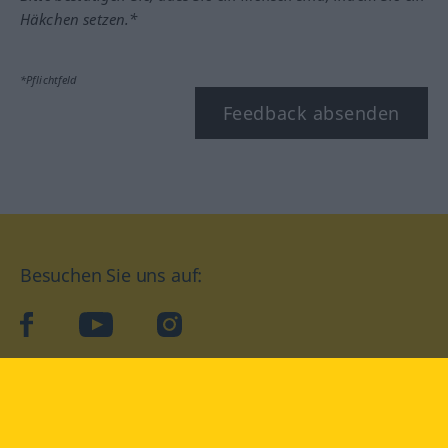
Häkchen setzen.*
*Pflichtfeld
Feedback absenden
Besuchen Sie uns auf:
facebook
YouTube
Instagram
Langenscheidt