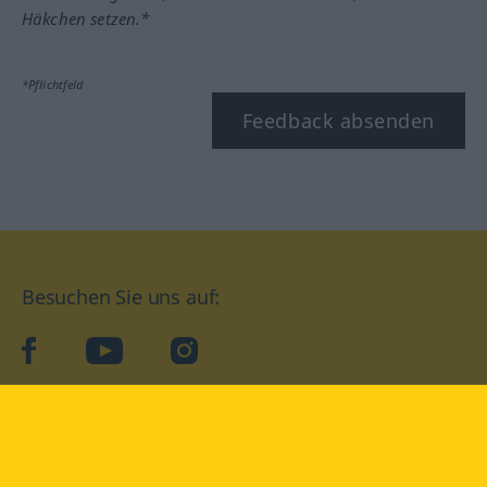
Häkchen setzen.*
*Pflichtfeld
Feedback absenden
Besuchen Sie uns auf:
facebook
YouTube
Instagram
Langenscheidt