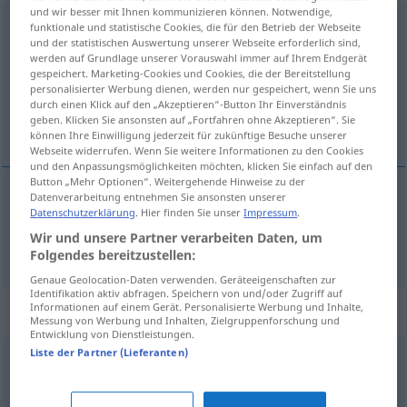
und wir besser mit Ihnen kommunizieren können. Notwendige,
abstreiten
funktionale und statistische Cookies, die für den Betrieb der Webseite
und der statistischen Auswertung unserer Webseite erforderlich sind,
werden auf Grundlage unserer Vorauswahl immer auf Ihrem Endgerät
Übersicht aller Übersetzungen
gespeichert. Marketing-Cookies und Cookies, die der Bereitstellung
(Für mehr Details die Übersetzung anklicken/antippen)
personalisierter Werbung dienen, werden nur gespeichert, wenn Sie uns
durch einen Klick auf den „Akzeptieren“-Button Ihr Einverständnis
geben. Klicken Sie ansonsten auf „Fortfahren ohne Akzeptieren“. Sie
loochenen, ontkennen, betwisten
können Ihre Einwilligung jederzeit für zukünftige Besuche unserer
Webseite widerrufen. Wenn Sie weitere Informationen zu den Cookies
und den Anpassungsmöglichkeiten möchten, klicken Sie einfach auf den
Button „Mehr Optionen“. Weitergehende Hinweise zu der
Datenverarbeitung entnehmen Sie ansonsten unserer
Datenschutzerklärung
. Hier finden Sie unser
Impressum
.
loochenen
,
ontkennen
,
betwisten
abstreiten
Wir und unsere Partner verarbeiten Daten, um
Folgendes bereitzustellen:
Genaue Geolocation-Daten verwenden. Geräteeigenschaften zur
Identifikation aktiv abfragen. Speichern von und/oder Zugriff auf
Synonyme für "abstreiten"
Informationen auf einem Gerät. Personalisierte Werbung und Inhalte,
Messung von Werbung und Inhalten, Zielgruppenforschung und
Entwicklung von Dienstleistungen.
Liste der Partner (Lieferanten)
leugnen
,
negieren
,
verneinen