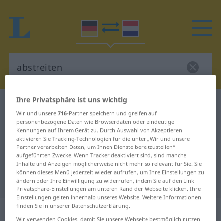
Ihre Privatsphäre ist uns wichtig
Deutsch-Niederländisch Wörterbuch
abstreiten
Wir und unsere
716
-Partner speichern und greifen auf
Deutsch-Niederländisch
personenbezogene Daten wie Browserdaten oder eindeutige
Kennungen auf Ihrem Gerät zu. Durch Auswahl von Akzeptieren
Übersetzung für "abstreiten"
aktivieren Sie Tracking-Technologien für die unter „Wir und unsere
Partner verarbeiten Daten, um Ihnen Dienste bereitzustellen“
aufgeführten Zwecke. Wenn Tracker deaktiviert sind, sind manche
"abstreiten" Niederländisch
Inhalte und Anzeigen möglicherweise nicht mehr so relevant für Sie. Sie
können dieses Menü jederzeit wieder aufrufen, um Ihre Einstellungen zu
Übersetzung
ändern oder Ihre Einwilligung zu widerrufen, indem Sie auf den Link
Privatsphäre-Einstellungen am unteren Rand der Webseite klicken. Ihre
Einstellungen gelten innerhalb unseres Website. Weitere Informationen
finden Sie in unserer Datenschutzerklärung.
„abstreiten“
Wir verwenden Cookies, damit Sie unsere Webseite bestmöglich nutzen