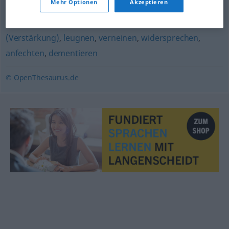
Mehr Optionen
Akzeptieren
bestreiten
,
verweigern
,
(sich) distanzieren (von) (geh.)
,
(sich) verwahren (gegen)
,
(in aller Schärfe) zurückweisen
(Verstärkung)
,
leugnen
,
verneinen
,
widersprechen
,
anfechten
,
dementieren
© OpenThesaurus.de