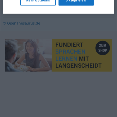
Mehr Optionen
Akzeptieren
Votum
© OpenThesaurus.de