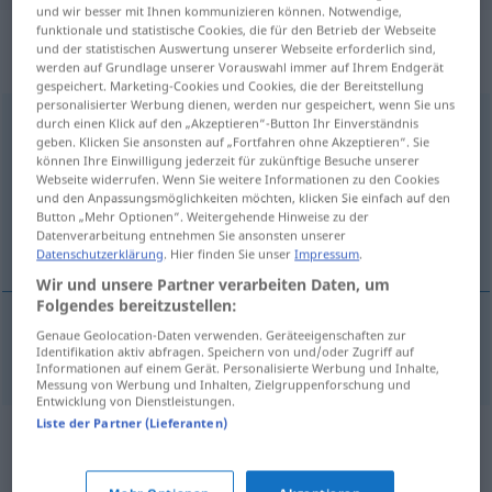
und wir besser mit Ihnen kommunizieren können. Notwendige,
funktionale und statistische Cookies, die für den Betrieb der Webseite
„Abstimmungsergebnis“
: Neutrum,
und der statistischen Auswertung unserer Webseite erforderlich sind,
sächlich
werden auf Grundlage unserer Vorauswahl immer auf Ihrem Endgerät
gespeichert. Marketing-Cookies und Cookies, die der Bereitstellung
personalisierter Werbung dienen, werden nur gespeichert, wenn Sie uns
Abstimmungsergebnis
n
durch einen Klick auf den „Akzeptieren“-Button Ihr Einverständnis
geben. Klicken Sie ansonsten auf „Fortfahren ohne Akzeptieren“. Sie
können Ihre Einwilligung jederzeit für zukünftige Besuche unserer
Übersicht aller Übersetzungen
Webseite widerrufen. Wenn Sie weitere Informationen zu den Cookies
(Für mehr Details die Übersetzung anklicken/antippen)
und den Anpassungsmöglichkeiten möchten, klicken Sie einfach auf den
Button „Mehr Optionen“. Weitergehende Hinweise zu der
Datenverarbeitung entnehmen Sie ansonsten unserer
uitslag van de stemming
Datenschutzerklärung
. Hier finden Sie unser
Impressum
.
Wir und unsere Partner verarbeiten Daten, um
Folgendes bereitzustellen:
Genaue Geolocation-Daten verwenden. Geräteeigenschaften zur
uitslag
van de
stemming
Abstimmungsergebnis
Identifikation aktiv abfragen. Speichern von und/oder Zugriff auf
Informationen auf einem Gerät. Personalisierte Werbung und Inhalte,
Messung von Werbung und Inhalten, Zielgruppenforschung und
Entwicklung von Dienstleistungen.
Liste der Partner (Lieferanten)
Synonyme für
"Abstimmungsergebnis"