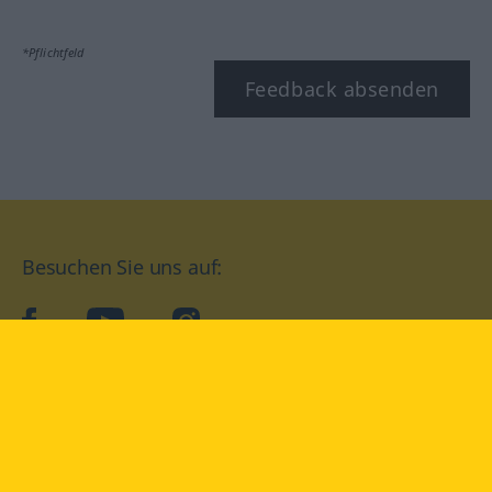
*Pflichtfeld
Feedback absenden
Besuchen Sie uns auf:
facebook
YouTube
Instagram
Langenscheidt