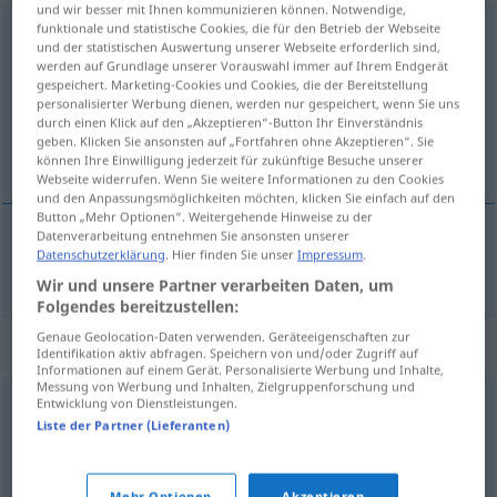
und wir besser mit Ihnen kommunizieren können. Notwendige,
funktionale und statistische Cookies, die für den Betrieb der Webseite
absichtlich
und der statistischen Auswertung unserer Webseite erforderlich sind,
werden auf Grundlage unserer Vorauswahl immer auf Ihrem Endgerät
Übersicht aller Übersetzungen
gespeichert. Marketing-Cookies und Cookies, die der Bereitstellung
(Für mehr Details die Übersetzung anklicken/antippen)
personalisierter Werbung dienen, werden nur gespeichert, wenn Sie uns
durch einen Klick auf den „Akzeptieren“-Button Ihr Einverständnis
geben. Klicken Sie ansonsten auf „Fortfahren ohne Akzeptieren“. Sie
opzettelijk
können Ihre Einwilligung jederzeit für zukünftige Besuche unserer
Webseite widerrufen. Wenn Sie weitere Informationen zu den Cookies
und den Anpassungsmöglichkeiten möchten, klicken Sie einfach auf den
Button „Mehr Optionen“. Weitergehende Hinweise zu der
Datenverarbeitung entnehmen Sie ansonsten unserer
Datenschutzerklärung
. Hier finden Sie unser
Impressum
.
opzettelijk
absichtlich
Wir und unsere Partner verarbeiten Daten, um
Folgendes bereitzustellen:
Genaue Geolocation-Daten verwenden. Geräteeigenschaften zur
Synonyme für "absichtlich"
Identifikation aktiv abfragen. Speichern von und/oder Zugriff auf
Informationen auf einem Gerät. Personalisierte Werbung und Inhalte,
Messung von Werbung und Inhalten, Zielgruppenforschung und
Entwicklung von Dienstleistungen.
geflissentlich
,
extra (ugs.)
,
gewollt
,
bewusst
,
willentlich
,
Liste der Partner (Lieferanten)
wissentlich
,
vorsätzlich
,
mutwillig
,
gezielt
Mehr Optionen
Akzeptieren