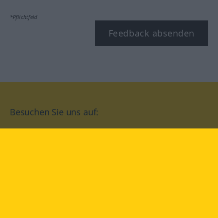
*Pflichtfeld
Feedback absenden
Besuchen Sie uns auf:
facebook
YouTube
Instagram
Langenscheidt