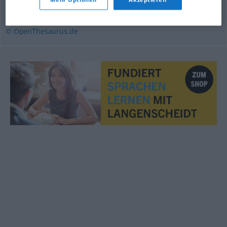
geplant
,
wohlüberlegt
,
strategisch
© OpenThesaurus.de