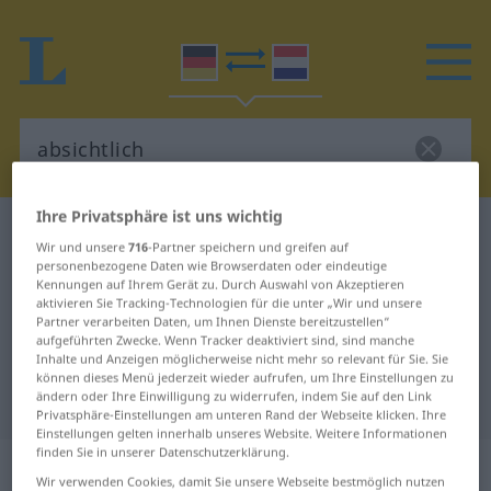
Ihre Privatsphäre ist uns wichtig
Deutsch-Niederländisch Wörterbuch
absichtlich
Wir und unsere
716
-Partner speichern und greifen auf
Deutsch-Niederländisch
personenbezogene Daten wie Browserdaten oder eindeutige
Kennungen auf Ihrem Gerät zu. Durch Auswahl von Akzeptieren
Übersetzung für "absichtlich"
aktivieren Sie Tracking-Technologien für die unter „Wir und unsere
Partner verarbeiten Daten, um Ihnen Dienste bereitzustellen“
aufgeführten Zwecke. Wenn Tracker deaktiviert sind, sind manche
Inhalte und Anzeigen möglicherweise nicht mehr so relevant für Sie. Sie
"absichtlich" Niederländisch
können dieses Menü jederzeit wieder aufrufen, um Ihre Einstellungen zu
ändern oder Ihre Einwilligung zu widerrufen, indem Sie auf den Link
Übersetzung
Privatsphäre-Einstellungen am unteren Rand der Webseite klicken. Ihre
Einstellungen gelten innerhalb unseres Website. Weitere Informationen
finden Sie in unserer Datenschutzerklärung.
„absichtlich“
Wir verwenden Cookies, damit Sie unsere Webseite bestmöglich nutzen