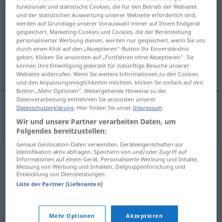
funktionale und statistische Cookies, die für den Betrieb der Webseite
Abmarsch
m
und der statistischen Auswertung unserer Webseite erforderlich sind,
werden auf Grundlage unserer Vorauswahl immer auf Ihrem Endgerät
gespeichert. Marketing-Cookies und Cookies, die der Bereitstellung
Übersicht aller Übersetzungen
personalisierter Werbung dienen, werden nur gespeichert, wenn Sie uns
(Für mehr Details die Übersetzung anklicken/antippen)
durch einen Klick auf den „Akzeptieren“-Button Ihr Einverständnis
geben. Klicken Sie ansonsten auf „Fortfahren ohne Akzeptieren“. Sie
können Ihre Einwilligung jederzeit für zukünftige Besuche unserer
afmars, aftocht
Webseite widerrufen. Wenn Sie weitere Informationen zu den Cookies
und den Anpassungsmöglichkeiten möchten, klicken Sie einfach auf den
Button „Mehr Optionen“. Weitergehende Hinweise zu der
Datenverarbeitung entnehmen Sie ansonsten unserer
Datenschutzerklärung
. Hier finden Sie unser
Impressum
.
afmars
,
aftocht
Abmarsch
Wir und unsere Partner verarbeiten Daten, um
Folgendes bereitzustellen:
Genaue Geolocation-Daten verwenden. Geräteeigenschaften zur
Identifikation aktiv abfragen. Speichern von und/oder Zugriff auf
Informationen auf einem Gerät. Personalisierte Werbung und Inhalte,
Messung von Werbung und Inhalten, Zielgruppenforschung und
Entwicklung von Dienstleistungen.
Liste der Partner (Lieferanten)
Mehr Optionen
Akzeptieren