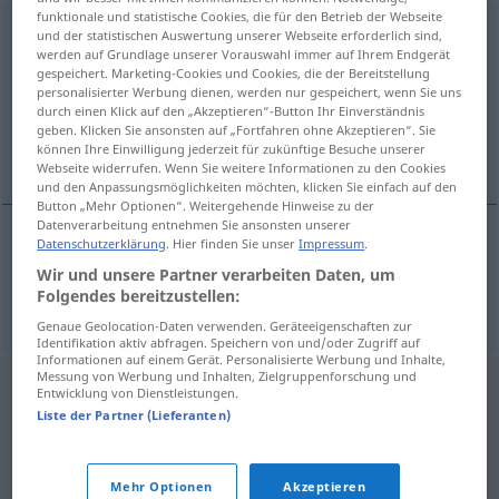
funktionale und statistische Cookies, die für den Betrieb der Webseite
abfärben
und der statistischen Auswertung unserer Webseite erforderlich sind,
werden auf Grundlage unserer Vorauswahl immer auf Ihrem Endgerät
gespeichert. Marketing-Cookies und Cookies, die der Bereitstellung
Übersicht aller Übersetzungen
personalisierter Werbung dienen, werden nur gespeichert, wenn Sie uns
(Für mehr Details die Übersetzung anklicken/antippen)
durch einen Klick auf den „Akzeptieren“-Button Ihr Einverständnis
geben. Klicken Sie ansonsten auf „Fortfahren ohne Akzeptieren“. Sie
können Ihre Einwilligung jederzeit für zukünftige Besuche unserer
afgeven
Webseite widerrufen. Wenn Sie weitere Informationen zu den Cookies
und den Anpassungsmöglichkeiten möchten, klicken Sie einfach auf den
Button „Mehr Optionen“. Weitergehende Hinweise zu der
Datenverarbeitung entnehmen Sie ansonsten unserer
Datenschutzerklärung
. Hier finden Sie unser
Impressum
.
afgeven
abfärben
Wir und unsere Partner verarbeiten Daten, um
Folgendes bereitzustellen:
Genaue Geolocation-Daten verwenden. Geräteeigenschaften zur
Identifikation aktiv abfragen. Speichern von und/oder Zugriff auf
Informationen auf einem Gerät. Personalisierte Werbung und Inhalte,
Messung von Werbung und Inhalten, Zielgruppenforschung und
Entwicklung von Dienstleistungen.
Liste der Partner (Lieferanten)
Mehr Optionen
Akzeptieren