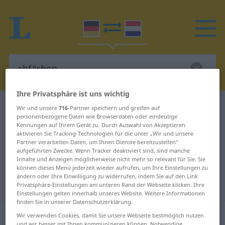
Ihre Privatsphäre ist uns wichtig
Deutsch-Niederländisch Wörterbuch
abfärben
Wir und unsere
716
-Partner speichern und greifen auf
personenbezogene Daten wie Browserdaten oder eindeutige
Deutsch-Niederländisch
Kennungen auf Ihrem Gerät zu. Durch Auswahl von Akzeptieren
aktivieren Sie Tracking-Technologien für die unter „Wir und unsere
Übersetzung für "abfärben"
Partner verarbeiten Daten, um Ihnen Dienste bereitzustellen“
aufgeführten Zwecke. Wenn Tracker deaktiviert sind, sind manche
Inhalte und Anzeigen möglicherweise nicht mehr so relevant für Sie. Sie
"abfärben" Niederländisch
können dieses Menü jederzeit wieder aufrufen, um Ihre Einstellungen zu
ändern oder Ihre Einwilligung zu widerrufen, indem Sie auf den Link
Übersetzung
Privatsphäre-Einstellungen am unteren Rand der Webseite klicken. Ihre
Einstellungen gelten innerhalb unseres Website. Weitere Informationen
finden Sie in unserer Datenschutzerklärung.
„abfärben“
Wir verwenden Cookies, damit Sie unsere Webseite bestmöglich nutzen
und wir besser mit Ihnen kommunizieren können. Notwendige,