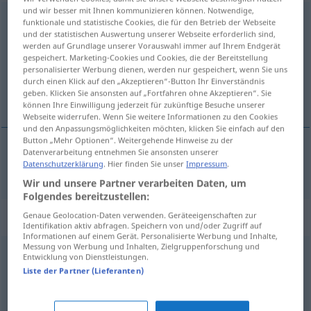
und wir besser mit Ihnen kommunizieren können. Notwendige,
Abdruck
m
funktionale und statistische Cookies, die für den Betrieb der Webseite
und der statistischen Auswertung unserer Webseite erforderlich sind,
werden auf Grundlage unserer Vorauswahl immer auf Ihrem Endgerät
Übersicht aller Übersetzungen
gespeichert. Marketing-Cookies und Cookies, die der Bereitstellung
(Für mehr Details die Übersetzung anklicken/antippen)
personalisierter Werbung dienen, werden nur gespeichert, wenn Sie uns
durch einen Klick auf den „Akzeptieren“-Button Ihr Einverständnis
geben. Klicken Sie ansonsten auf „Fortfahren ohne Akzeptieren“. Sie
afdruk
können Ihre Einwilligung jederzeit für zukünftige Besuche unserer
Webseite widerrufen. Wenn Sie weitere Informationen zu den Cookies
und den Anpassungsmöglichkeiten möchten, klicken Sie einfach auf den
Button „Mehr Optionen“. Weitergehende Hinweise zu der
Datenverarbeitung entnehmen Sie ansonsten unserer
Datenschutzerklärung
. Hier finden Sie unser
Impressum
.
afdruk
Abdruck
a.
TYPO
Wir und unsere Partner verarbeiten Daten, um
Folgendes bereitzustellen:
Synonyme für "Abdruck"
Genaue Geolocation-Daten verwenden. Geräteeigenschaften zur
Identifikation aktiv abfragen. Speichern von und/oder Zugriff auf
Informationen auf einem Gerät. Personalisierte Werbung und Inhalte,
Messung von Werbung und Inhalten, Zielgruppenforschung und
Entwicklung von Dienstleistungen.
Eindruck
Liste der Partner (Lieferanten)
Druck
,
Reproduktion
,
Publikation
,
Veröffentlichung