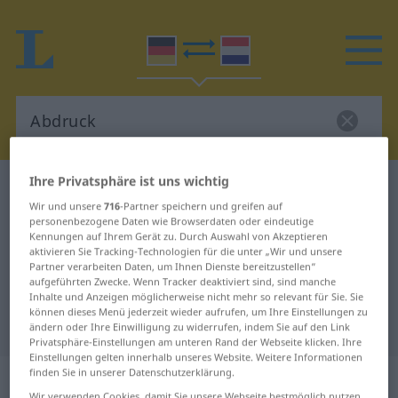
Ihre Privatsphäre ist uns wichtig
Deutsch-Niederländisch Wörterbuch
Abdruck
Wir und unsere
716
-Partner speichern und greifen auf
Deutsch-Niederländisch
personenbezogene Daten wie Browserdaten oder eindeutige
Kennungen auf Ihrem Gerät zu. Durch Auswahl von Akzeptieren
Übersetzung für "Abdruck"
aktivieren Sie Tracking-Technologien für die unter „Wir und unsere
Partner verarbeiten Daten, um Ihnen Dienste bereitzustellen“
aufgeführten Zwecke. Wenn Tracker deaktiviert sind, sind manche
"Abdruck" Niederländisch
Inhalte und Anzeigen möglicherweise nicht mehr so relevant für Sie. Sie
können dieses Menü jederzeit wieder aufrufen, um Ihre Einstellungen zu
Übersetzung
ändern oder Ihre Einwilligung zu widerrufen, indem Sie auf den Link
Privatsphäre-Einstellungen am unteren Rand der Webseite klicken. Ihre
Einstellungen gelten innerhalb unseres Website. Weitere Informationen
finden Sie in unserer Datenschutzerklärung.
„Abdruck“
: Maskulinum, männlich
Wir verwenden Cookies, damit Sie unsere Webseite bestmöglich nutzen