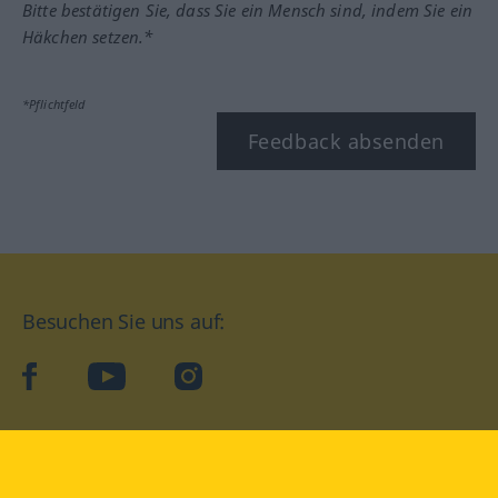
Bitte bestätigen Sie, dass Sie ein Mensch sind, indem Sie ein
Häkchen setzen.*
*Pflichtfeld
Feedback absenden
Besuchen Sie uns auf:
facebook
YouTube
Instagram