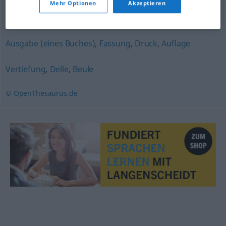
Mehr Optionen
Akzeptieren
Abbildung
,
Gepräge
,
Abguss
,
Guss
Ausgabe (eines Buches)
,
Fassung
,
Druck
,
Auflage
Vertiefung
,
Delle
,
Beule
© OpenThesaurus.de