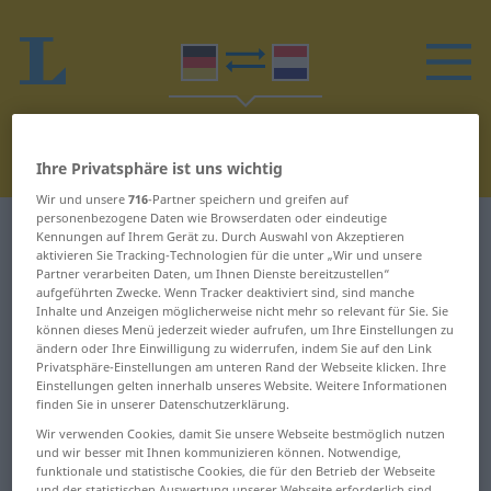
Ihre Privatsphäre ist uns wichtig
Wir und unsere
716
-Partner speichern und greifen auf
personenbezogene Daten wie Browserdaten oder eindeutige
Deutsch-Niederländisch Wörterbuch
R
Kennungen auf Ihrem Gerät zu. Durch Auswahl von Akzeptieren
aktivieren Sie Tracking-Technologien für die unter „Wir und unsere
Partner verarbeiten Daten, um Ihnen Dienste bereitzustellen“
Wörter auf Deutsch, die mit R
aufgeführten Zwecke. Wenn Tracker deaktiviert sind, sind manche
Inhalte und Anzeigen möglicherweise nicht mehr so relevant für Sie. Sie
beginnen
können dieses Menü jederzeit wieder aufrufen, um Ihre Einstellungen zu
ändern oder Ihre Einwilligung zu widerrufen, indem Sie auf den Link
Privatsphäre-Einstellungen am unteren Rand der Webseite klicken. Ihre
R ... Radhose
renommiert ...
Einstellungen gelten innerhalb unseres Website. Weitere Informationen
finden Sie in unserer Datenschutzerklärung.
reprivatisieren
Radiator ... Rächer
Wir verwenden Cookies, damit Sie unsere Webseite bestmöglich nutzen
Reproduktion ...
und wir besser mit Ihnen kommunizieren können. Notwendige,
Rächerin ... Rafting
funktionale und statistische Cookies, die für den Betrieb der Webseite
Respektsperson
und der statistischen Auswertung unserer Webseite erforderlich sind,