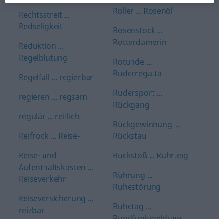
Roller ... Rosenöl
Rechtsstreit ...
Redseligkeit
Rosenstock ...
Rotterdamerin
Reduktion ...
Regelblutung
Rotunde ...
Ruderregatta
Regelfall ... regierbar
Rudersport ...
regieren ... regsam
Rückgang
regulär ... reiflich
Rückgewinnung ...
Reifrock ... Reise-
Rückstau
Reise- und
Rückstoß ... Rührteig
Aufenthaltskosten ...
Rührung ...
Reiseverkehr
Ruhestörung
Reiseversicherung ...
Ruhetag ...
reizbar
Rundfunkmeldung