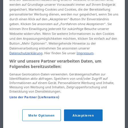
werden auf Grundlage unserer Vorauswahl immer auf Ihrem Endgerät
Rage ... randlos
respektvoll ...
gespeichert. Marketing-Cookies und Cookies, die der Bereitstellung
personalisierter Werbung dienen, werden nur gespeichert, wenn Sie uns
Rettungsmannschaft
Randnotiz ... Rasier-
durch einen Klick auf den „Akzeptieren“-Button Ihr Einverständnis
geben. Klicken Sie ansonsten auf „Fortfahren ohne Akzeptieren“. Sie
Rettungsring ...
Rasierapparat ... raten
können Ihre Einwilligung jederzeit für zukünftige Besuche unserer
rezitieren
Webseite widerrufen. Wenn Sie weitere Informationen zu den Cookies
und den Anpassungsmöglichkeiten möchten, klicken Sie einfach auf den
Ratenkauf ... Raubritter
Button „Mehr Optionen“. Weitergehende Hinweise zu der
Rhabarber ...
Datenverarbeitung entnehmen Sie ansonsten unserer
Raubtier ... Raumfahrt
Richtungsanzeiger
Datenschutzerklärung
. Hier finden Sie unser
Impressum
.
Wir und unsere Partner verarbeiten Daten, um
Raumfahrzeug ...
Richtungswechsel ...
Folgendes bereitzustellen:
Reaktorblock
Rinde
Genaue Geolocation-Daten verwenden. Geräteeigenschaften zur
Identifikation aktiv abfragen. Speichern von und/oder Zugriff auf
Reaktorkern ...
Rinderbraten ...
Informationen auf einem Gerät. Personalisierte Werbung und Inhalte,
Messung von Werbung und Inhalten, Zielgruppenforschung und
Rechenzentrum
risikofrei
Entwicklung von Dienstleistungen.
Liste der Partner (Lieferanten)
Recherche ...
risikofreudig ... robust
Rechtsbruch
roch ... Roggenmehl
Mehr Optionen
Akzeptieren
rechtschaffen ...
roh ... Rollenverteilung
Rechtsstellung