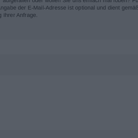
r aufgefallen oder wollen Sie uns einfach mal loben? Fü
Angabe der E-Mail-Adresse ist optional und dient gemä
 Ihrer Anfrage.