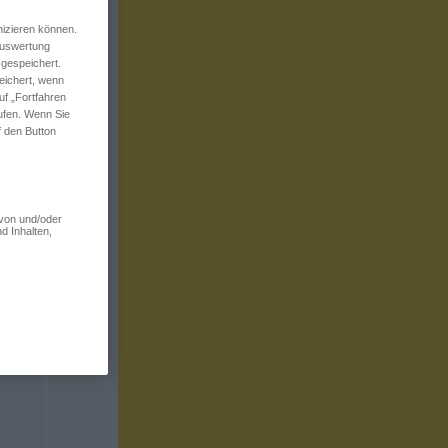
izieren können.
 Auswertung
 gespeichert.
eichert, wenn
uf „Fortfahren
rufen. Wenn Sie
f den Button
 von und/oder
d Inhalten,