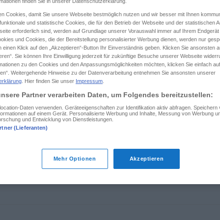
rmationen finden Sie in unserer Datenschutzerklärung.
n Cookies, damit Sie unsere Webseite bestmöglich nutzen und wir besser mit Ihnen kommun
unktionale und statistische Cookies, die für den Betrieb der Webseite und der statistischen
eite erforderlich sind, werden auf Grundlage unserer Vorauswahl immer auf Ihrem Endgerät
okies und Cookies, die der Bereitstellung personalisierter Werbung dienen, werden nur gesp
tippen)
 einen Klick auf den „Akzeptieren“-Button Ihr Einverständnis geben. Klicken Sie ansonsten a
eren“. Sie können Ihre Einwilligung jederzeit für zukünftige Besuche unserer Webseite wider
rmationen zu den Cookies und den Anpassungsmöglichkeiten möchten, klicken Sie einfach au
en“. Weitergehende Hinweise zu der Datenverarbeitung entnehmen Sie ansonsten unserer
erklärung
. Hier finden Sie unser
Impressum
.
nsere Partner verarbeiten Daten, um Folgendes bereitzustellen:
Stock
cation-Daten verwenden. Geräteeigenschaften zur Identifikation aktiv abfragen. Speichern
Informationen auf einem Gerät. Personalisierte Werbung und Inhalte, Messung von Werbung un
orschung und Entwicklung von Dienstleistungen.
rtner (Lieferanten)
Mehr Optionen
Akzeptieren