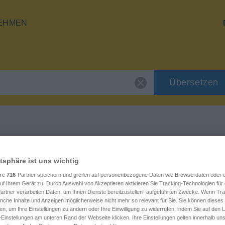
EHMEN
Übersetzen
"Stock"
atsphäre ist uns wichtig
ere
716
-Partner speichern und greifen auf personenbezogene Daten wie Browserdaten oder e
f Ihrem Gerät zu. Durch Auswahl von Akzeptieren aktivieren Sie Tracking-Technologien für d
artner verarbeiten Daten, um Ihnen Dienste bereitzustellen“ aufgeführten Zwecke. Wenn Trac
anche Inhalte und Anzeigen möglicherweise nicht mehr so relevant für Sie. Sie können dieses
en, um Ihre Einstellungen zu ändern oder Ihre Einwilligung zu widerrufen, indem Sie auf den L
-Einstellungen am unteren Rand der Webseite klicken. Ihre Einstellungen gelten innerhalb un