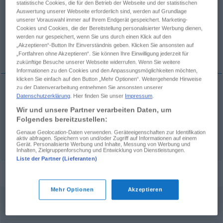
statistische Cookies, die für den Betrieb der Webseite und der statistischen
Auswertung unserer Webseite erforderlich sind, werden auf Grundlage
Übersicht aller Übersetzungen
unserer Vorauswahl immer auf Ihrem Endgerät gespeichert. Marketing-
Cookies und Cookies, die der Bereitstellung personalisierter Werbung dienen,
(Für mehr Details die Übersetzung anklicken/antippen)
werden nur gespeichert, wenn Sie uns durch einen Klick auf den
„Akzeptieren“-Button Ihr Einverständnis geben. Klicken Sie ansonsten auf
niger, -gra, -grum
ater, atra, atrum
„Fortfahren ohne Akzeptieren“. Sie können Ihre Einwilligung jederzeit für
zukünftige Besuche unserer Webseite widerrufen. Wenn Sie weitere
Informationen zu den Cookies und den Anpassungsmöglichkeiten möchten,
klicken Sie einfach auf den Button „Mehr Optionen“. Weitergehende Hinweise
zu der Datenverarbeitung entnehmen Sie ansonsten unserer
Datenschutzerklärung
. Hier finden Sie unser
Impressum
.
niger
, -gra, -grum
schwarz
glänzend
Wir und unsere Partner verarbeiten Daten, um
Folgendes bereitzustellen:
Genaue Geolocation-Daten verwenden. Geräteeigenschaften zur Identifikation
ater
, atra, atrum
schwarz
matt, düster
aktiv abfragen. Speichern von und/oder Zugriff auf Informationen auf einem
Gerät. Personalisierte Werbung und Inhalte, Messung von Werbung und
Inhalten, Zielgruppenforschung und Entwicklung von Dienstleistungen.
Liste der Partner (Lieferanten)
Synonyme für "schwarz"
Mehr Optionen
Akzeptieren
illegal
,
krumm (ugs.)