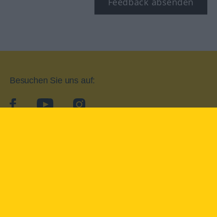
Feedback absenden
Besuchen Sie uns auf:
facebook
YouTube
Instagram
Langenscheidt
NUTZUNGSBEDINGUNGEN
DATENSCHUTZBESTIMMUNGEN