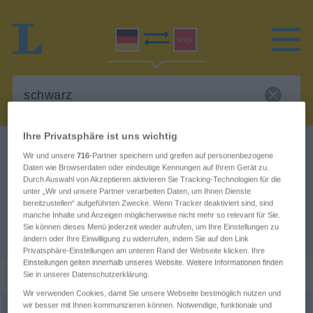
Ihre Privatsphäre ist uns wichtig
Deutsch-Latein Wörterbuch
schwarz
Wir und unsere
716
-Partner speichern und greifen auf personenbezogene
Deutsch-Latein Übersetzung für
Daten wie Browserdaten oder eindeutige Kennungen auf Ihrem Gerät zu.
Durch Auswahl von Akzeptieren aktivieren Sie Tracking-Technologien für die
"schwarz"
unter „Wir und unsere Partner verarbeiten Daten, um Ihnen Dienste
bereitzustellen“ aufgeführten Zwecke. Wenn Tracker deaktiviert sind, sind
manche Inhalte und Anzeigen möglicherweise nicht mehr so relevant für Sie.
Sie können dieses Menü jederzeit wieder aufrufen, um Ihre Einstellungen zu
"schwarz" Latein Übersetzung
ändern oder Ihre Einwilligung zu widerrufen, indem Sie auf den Link
Privatsphäre-Einstellungen am unteren Rand der Webseite klicken. Ihre
Einstellungen gelten innerhalb unseres Website. Weitere Informationen finden
„schwarz“
Sie in unserer Datenschutzerklärung.
Wir verwenden Cookies, damit Sie unsere Webseite bestmöglich nutzen und
wir besser mit Ihnen kommunizieren können. Notwendige, funktionale und
schwarz