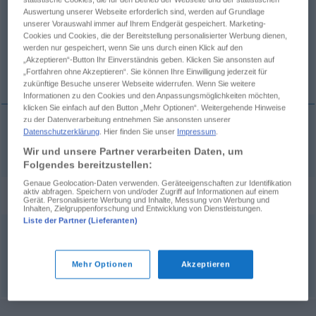
Auswertung unserer Webseite erforderlich sind, werden auf Grundlage
unserer Vorauswahl immer auf Ihrem Endgerät gespeichert. Marketing-
Übersicht aller Übersetzungen
Cookies und Cookies, die der Bereitstellung personalisierter Werbung dienen,
(Für mehr Details die Übersetzung anklicken/antippen)
werden nur gespeichert, wenn Sie uns durch einen Klick auf den
„Akzeptieren“-Button Ihr Einverständnis geben. Klicken Sie ansonsten auf
sugere, sugo, suxi, suctum
„Fortfahren ohne Akzeptieren“. Sie können Ihre Einwilligung jederzeit für
zukünftige Besuche unserer Webseite widerrufen. Wenn Sie weitere
Informationen zu den Cookies und den Anpassungsmöglichkeiten möchten,
klicken Sie einfach auf den Button „Mehr Optionen“. Weitergehende Hinweise
zu der Datenverarbeitung entnehmen Sie ansonsten unserer
Datenschutzerklärung
. Hier finden Sie unser
Impressum
.
sugere
, sugo,
suxi
, suctum
lutschen
Wir und unsere Partner verarbeiten Daten, um
Folgendes bereitzustellen:
Genaue Geolocation-Daten verwenden. Geräteeigenschaften zur Identifikation
Synonyme für "lutschen"
aktiv abfragen. Speichern von und/oder Zugriff auf Informationen auf einem
Gerät. Personalisierte Werbung und Inhalte, Messung von Werbung und
Inhalten, Zielgruppenforschung und Entwicklung von Dienstleistungen.
Liste der Partner (Lieferanten)
schlecken
,
lecken
Mehr Optionen
Akzeptieren
© OpenThesaurus.de