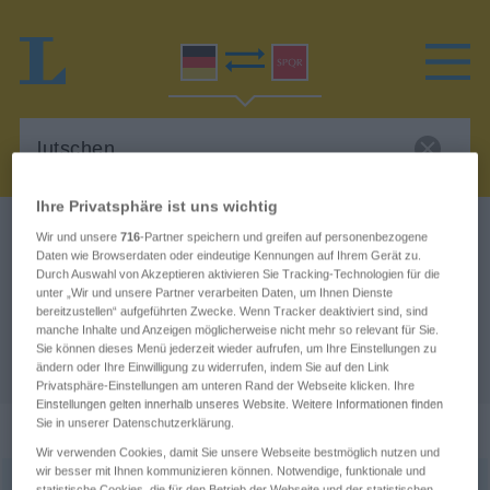
Ihre Privatsphäre ist uns wichtig
Deutsch-Latein Wörterbuch
lutschen
Wir und unsere
716
-Partner speichern und greifen auf personenbezogene
Daten wie Browserdaten oder eindeutige Kennungen auf Ihrem Gerät zu.
Deutsch-Latein Übersetzung für
Durch Auswahl von Akzeptieren aktivieren Sie Tracking-Technologien für die
unter „Wir und unsere Partner verarbeiten Daten, um Ihnen Dienste
"lutschen"
bereitzustellen“ aufgeführten Zwecke. Wenn Tracker deaktiviert sind, sind
manche Inhalte und Anzeigen möglicherweise nicht mehr so relevant für Sie.
Sie können dieses Menü jederzeit wieder aufrufen, um Ihre Einstellungen zu
"lutschen" Latein Übersetzung
ändern oder Ihre Einwilligung zu widerrufen, indem Sie auf den Link
Privatsphäre-Einstellungen am unteren Rand der Webseite klicken. Ihre
Einstellungen gelten innerhalb unseres Website. Weitere Informationen finden
„lutschen“
Sie in unserer Datenschutzerklärung.
Wir verwenden Cookies, damit Sie unsere Webseite bestmöglich nutzen und
wir besser mit Ihnen kommunizieren können. Notwendige, funktionale und
lutschen
statistische Cookies, die für den Betrieb der Webseite und der statistischen