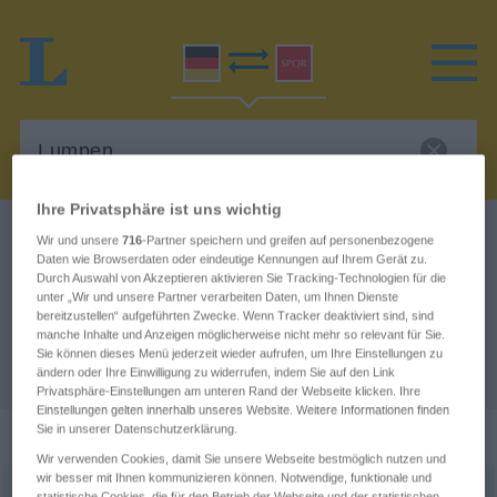
Ihre Privatsphäre ist uns wichtig
Deutsch-Latein Wörterbuch
Lumpen
Wir und unsere
716
-Partner speichern und greifen auf personenbezogene
Daten wie Browserdaten oder eindeutige Kennungen auf Ihrem Gerät zu.
Deutsch-Latein Übersetzung für
Durch Auswahl von Akzeptieren aktivieren Sie Tracking-Technologien für die
unter „Wir und unsere Partner verarbeiten Daten, um Ihnen Dienste
"Lumpen"
bereitzustellen“ aufgeführten Zwecke. Wenn Tracker deaktiviert sind, sind
manche Inhalte und Anzeigen möglicherweise nicht mehr so relevant für Sie.
Sie können dieses Menü jederzeit wieder aufrufen, um Ihre Einstellungen zu
"Lumpen" Latein Übersetzung
ändern oder Ihre Einwilligung zu widerrufen, indem Sie auf den Link
Privatsphäre-Einstellungen am unteren Rand der Webseite klicken. Ihre
Einstellungen gelten innerhalb unseres Website. Weitere Informationen finden
„Lumpen“
Sie in unserer Datenschutzerklärung.
Wir verwenden Cookies, damit Sie unsere Webseite bestmöglich nutzen und
wir besser mit Ihnen kommunizieren können. Notwendige, funktionale und
Lumpen
statistische Cookies, die für den Betrieb der Webseite und der statistischen