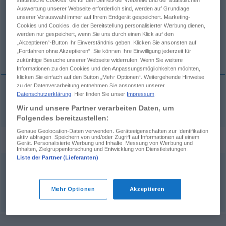
Auswertung unserer Webseite erforderlich sind, werden auf Grundlage
unserer Vorauswahl immer auf Ihrem Endgerät gespeichert. Marketing-
Übersicht aller Übersetzungen
Cookies und Cookies, die der Bereitstellung personalisierter Werbung dienen,
(Für mehr Details die Übersetzung anklicken/antippen)
werden nur gespeichert, wenn Sie uns durch einen Klick auf den
„Akzeptieren“-Button Ihr Einverständnis geben. Klicken Sie ansonsten auf
pannus, -i
„Fortfahren ohne Akzeptieren“. Sie können Ihre Einwilligung jederzeit für
zukünftige Besuche unserer Webseite widerrufen. Wenn Sie weitere
Informationen zu den Cookies und den Anpassungsmöglichkeiten möchten,
klicken Sie einfach auf den Button „Mehr Optionen“. Weitergehende Hinweise
zu der Datenverarbeitung entnehmen Sie ansonsten unserer
Datenschutzerklärung
. Hier finden Sie unser
Impressum
.
pannus
, -i
m
Lumpen
Wir und unsere Partner verarbeiten Daten, um
Folgendes bereitzustellen:
Genaue Geolocation-Daten verwenden. Geräteeigenschaften zur Identifikation
Synonyme für "Lumpen"
aktiv abfragen. Speichern von und/oder Zugriff auf Informationen auf einem
Gerät. Personalisierte Werbung und Inhalte, Messung von Werbung und
Inhalten, Zielgruppenforschung und Entwicklung von Dienstleistungen.
Liste der Partner (Lieferanten)
Lappen
,
Tuch
Mehr Optionen
Akzeptieren
© OpenThesaurus.de