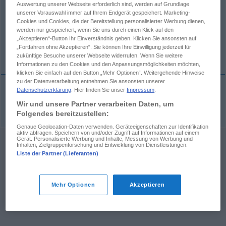
Auswertung unserer Webseite erforderlich sind, werden auf Grundlage
unserer Vorauswahl immer auf Ihrem Endgerät gespeichert. Marketing-
Übersicht aller Übersetzungen
Cookies und Cookies, die der Bereitstellung personalisierter Werbung dienen,
werden nur gespeichert, wenn Sie uns durch einen Klick auf den
(Für mehr Details die Übersetzung anklicken/antippen)
„Akzeptieren“-Button Ihr Einverständnis geben. Klicken Sie ansonsten auf
„Fortfahren ohne Akzeptieren“. Sie können Ihre Einwilligung jederzeit für
inventum, -i
zukünftige Besuche unserer Webseite widerrufen. Wenn Sie weitere
Informationen zu den Cookies und den Anpassungsmöglichkeiten möchten,
klicken Sie einfach auf den Button „Mehr Optionen“. Weitergehende Hinweise
zu der Datenverarbeitung entnehmen Sie ansonsten unserer
Datenschutzerklärung
. Hier finden Sie unser
Impressum
.
inventum
, -i
n
Fund
Wir und unsere Partner verarbeiten Daten, um
Folgendes bereitzustellen:
Genaue Geolocation-Daten verwenden. Geräteeigenschaften zur Identifikation
aktiv abfragen. Speichern von und/oder Zugriff auf Informationen auf einem
Gerät. Personalisierte Werbung und Inhalte, Messung von Werbung und
Inhalten, Zielgruppenforschung und Entwicklung von Dienstleistungen.
Liste der Partner (Lieferanten)
Mehr Optionen
Akzeptieren