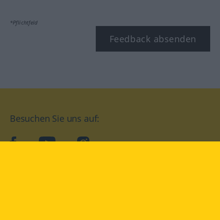
*Pflichtfeld
Feedback absenden
Besuchen Sie uns auf:
facebook
YouTube
Instagram
Langenscheidt