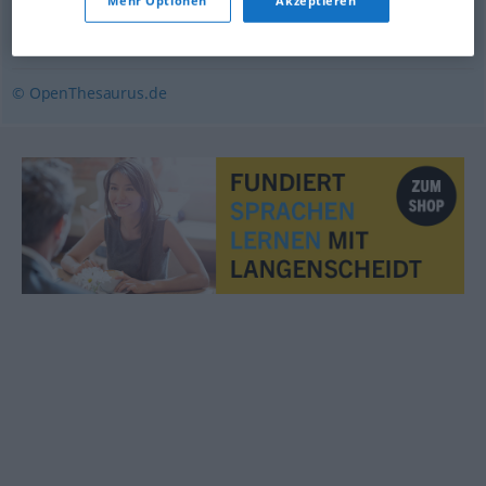
Mehr Optionen
Akzeptieren
Fülle
© OpenThesaurus.de