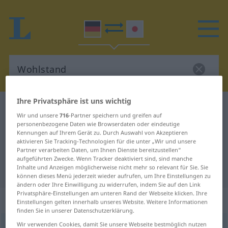
Ihre Privatsphäre ist uns wichtig
Deutsch-Japanisch Wörterbuch
Wohlstand
Wir und unsere
716
-Partner speichern und greifen auf
Deutsch-Japanisch Übersetzung
personenbezogene Daten wie Browserdaten oder eindeutige
Kennungen auf Ihrem Gerät zu. Durch Auswahl von Akzeptieren
für "Wohlstand"
aktivieren Sie Tracking-Technologien für die unter „Wir und unsere
Partner verarbeiten Daten, um Ihnen Dienste bereitzustellen“
aufgeführten Zwecke. Wenn Tracker deaktiviert sind, sind manche
Inhalte und Anzeigen möglicherweise nicht mehr so relevant für Sie. Sie
"Wohlstand" Japanisch Übersetzung
können dieses Menü jederzeit wieder aufrufen, um Ihre Einstellungen zu
ändern oder Ihre Einwilligung zu widerrufen, indem Sie auf den Link
Privatsphäre-Einstellungen am unteren Rand der Webseite klicken. Ihre
„Wohlstand“
: männlich
Einstellungen gelten innerhalb unseres Website. Weitere Informationen
finden Sie in unserer Datenschutzerklärung.
Wir verwenden Cookies, damit Sie unsere Webseite bestmöglich nutzen
Wohlstand
m