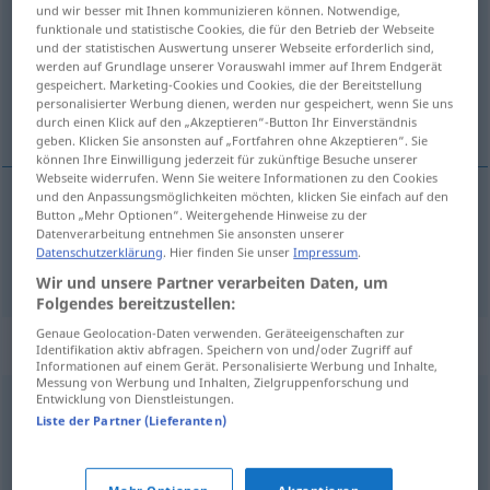
und wir besser mit Ihnen kommunizieren können. Notwendige,
funktionale und statistische Cookies, die für den Betrieb der Webseite
Übersicht aller Übersetzungen
und der statistischen Auswertung unserer Webseite erforderlich sind,
(Für mehr Details die Übersetzung anklicken/antippen)
werden auf Grundlage unserer Vorauswahl immer auf Ihrem Endgerät
gespeichert. Marketing-Cookies und Cookies, die der Bereitstellung
personalisierter Werbung dienen, werden nur gespeichert, wenn Sie uns
経済的な 豊かさ
durch einen Klick auf den „Akzeptieren“-Button Ihr Einverständnis
geben. Klicken Sie ansonsten auf „Fortfahren ohne Akzeptieren“. Sie
können Ihre Einwilligung jederzeit für zukünftige Besuche unserer
Webseite widerrufen. Wenn Sie weitere Informationen zu den Cookies
und den Anpassungsmöglichkeiten möchten, klicken Sie einfach auf den
Button „Mehr Optionen“. Weitergehende Hinweise zu der
(経済的な) 豊かさ
[(keizai-teki na) yutakasa]
Datenverarbeitung entnehmen Sie ansonsten unserer
Datenschutzerklärung
. Hier finden Sie unser
Impressum
.
Wohlstand
Wir und unsere Partner verarbeiten Daten, um
Folgendes bereitzustellen:
Genaue Geolocation-Daten verwenden. Geräteeigenschaften zur
Synonyme für "Wohlstand"
Identifikation aktiv abfragen. Speichern von und/oder Zugriff auf
Informationen auf einem Gerät. Personalisierte Werbung und Inhalte,
Messung von Werbung und Inhalten, Zielgruppenforschung und
Entwicklung von Dienstleistungen.
Pracht
,
Luxus
,
Aufwand
Liste der Partner (Lieferanten)
Reichtum
,
Vermögen
,
Guthaben