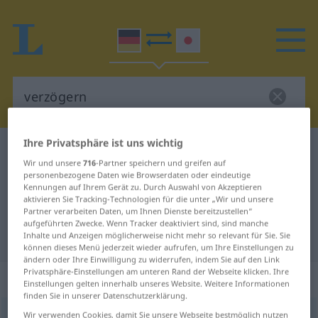
Ihre Privatsphäre ist uns wichtig
Deutsch-Japanisch Wörterbuch
verzögern
Wir und unsere
716
-Partner speichern und greifen auf
Deutsch-Japanisch Übersetzung
personenbezogene Daten wie Browserdaten oder eindeutige
Kennungen auf Ihrem Gerät zu. Durch Auswahl von Akzeptieren
für "verzögern"
aktivieren Sie Tracking-Technologien für die unter „Wir und unsere
Partner verarbeiten Daten, um Ihnen Dienste bereitzustellen“
aufgeführten Zwecke. Wenn Tracker deaktiviert sind, sind manche
"verzögern" Japanisch Übersetzung
Inhalte und Anzeigen möglicherweise nicht mehr so relevant für Sie. Sie
können dieses Menü jederzeit wieder aufrufen, um Ihre Einstellungen zu
ändern oder Ihre Einwilligung zu widerrufen, indem Sie auf den Link
Privatsphäre-Einstellungen am unteren Rand der Webseite klicken. Ihre
„verzögern“
Einstellungen gelten innerhalb unseres Website. Weitere Informationen
finden Sie in unserer Datenschutzerklärung.
verzögern
Wir verwenden Cookies, damit Sie unsere Webseite bestmöglich nutzen