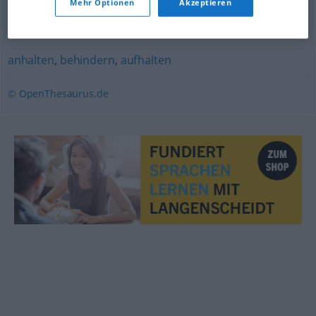
Mehr Optionen
Akzeptieren
passen (müssen)
,
verschieben
,
verdrängen
,
vertagen
anhalten
,
behindern
,
aufhalten
© OpenThesaurus.de