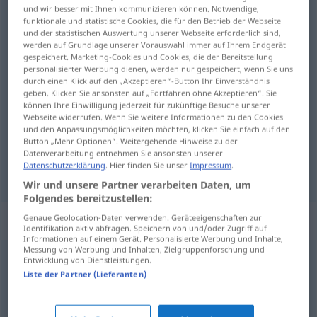
und wir besser mit Ihnen kommunizieren können. Notwendige,
funktionale und statistische Cookies, die für den Betrieb der Webseite
Übersicht aller Übersetzungen
und der statistischen Auswertung unserer Webseite erforderlich sind,
(Für mehr Details die Übersetzung anklicken/antippen)
werden auf Grundlage unserer Vorauswahl immer auf Ihrem Endgerät
gespeichert. Marketing-Cookies und Cookies, die der Bereitstellung
personalisierter Werbung dienen, werden nur gespeichert, wenn Sie uns
遅らせる
durch einen Klick auf den „Akzeptieren“-Button Ihr Einverständnis
geben. Klicken Sie ansonsten auf „Fortfahren ohne Akzeptieren“. Sie
können Ihre Einwilligung jederzeit für zukünftige Besuche unserer
Webseite widerrufen. Wenn Sie weitere Informationen zu den Cookies
und den Anpassungsmöglichkeiten möchten, klicken Sie einfach auf den
Button „Mehr Optionen“. Weitergehende Hinweise zu der
遅らせる
[okuraseru]
verzögern
Datenverarbeitung entnehmen Sie ansonsten unserer
Datenschutzerklärung
. Hier finden Sie unser
Impressum
.
Wir und unsere Partner verarbeiten Daten, um
Folgendes bereitzustellen:
Synonyme für "verzögern"
Genaue Geolocation-Daten verwenden. Geräteeigenschaften zur
Identifikation aktiv abfragen. Speichern von und/oder Zugriff auf
Informationen auf einem Gerät. Personalisierte Werbung und Inhalte,
Messung von Werbung und Inhalten, Zielgruppenforschung und
Entwicklung von Dienstleistungen.
bremsen
,
verlangsamen (Hauptform)
Liste der Partner (Lieferanten)
verhindern