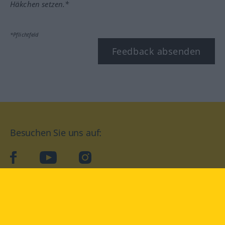
Häkchen setzen.*
*Pflichtfeld
Feedback absenden
Besuchen Sie uns auf:
facebook
YouTube
Instagram
Langenscheidt