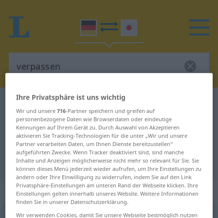
Ihre Privatsphäre ist uns wichtig
Deutsch-Japanisch Wörterbuch
verpassen
Wir und unsere
716
-Partner speichern und greifen auf
Deutsch-Japanisch Übersetzung
personenbezogene Daten wie Browserdaten oder eindeutige
Kennungen auf Ihrem Gerät zu. Durch Auswahl von Akzeptieren
für "verpassen"
aktivieren Sie Tracking-Technologien für die unter „Wir und unsere
Partner verarbeiten Daten, um Ihnen Dienste bereitzustellen“
aufgeführten Zwecke. Wenn Tracker deaktiviert sind, sind manche
"verpassen" Japanisch Übersetzung
Inhalte und Anzeigen möglicherweise nicht mehr so relevant für Sie. Sie
können dieses Menü jederzeit wieder aufrufen, um Ihre Einstellungen zu
ändern oder Ihre Einwilligung zu widerrufen, indem Sie auf den Link
Privatsphäre-Einstellungen am unteren Rand der Webseite klicken. Ihre
„verpassen“
Einstellungen gelten innerhalb unseres Website. Weitere Informationen
finden Sie in unserer Datenschutzerklärung.
Wir verwenden Cookies, damit Sie unsere Webseite bestmöglich nutzen
verpassen