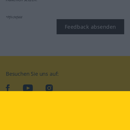
*Pflichtfeld
Feedback absenden
Besuchen Sie uns auf:
facebook
YouTube
Instagram
Langenscheidt