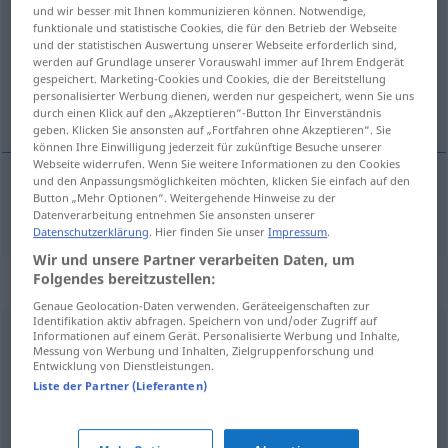
und wir besser mit Ihnen kommunizieren können. Notwendige,
funktionale und statistische Cookies, die für den Betrieb der Webseite
Übersicht aller Übersetzungen
und der statistischen Auswertung unserer Webseite erforderlich sind,
(Für mehr Details die Übersetzung anklicken/antippen)
werden auf Grundlage unserer Vorauswahl immer auf Ihrem Endgerät
gespeichert. Marketing-Cookies und Cookies, die der Bereitstellung
personalisierter Werbung dienen, werden nur gespeichert, wenn Sie uns
乗り遅れる
durch einen Klick auf den „Akzeptieren“-Button Ihr Einverständnis
geben. Klicken Sie ansonsten auf „Fortfahren ohne Akzeptieren“. Sie
können Ihre Einwilligung jederzeit für zukünftige Besuche unserer
Webseite widerrufen. Wenn Sie weitere Informationen zu den Cookies
und den Anpassungsmöglichkeiten möchten, klicken Sie einfach auf den
Button „Mehr Optionen“. Weitergehende Hinweise zu der
乗り遅れる
[noriokureru]
verpassen
Zug
Datenverarbeitung entnehmen Sie ansonsten unserer
Datenschutzerklärung
. Hier finden Sie unser
Impressum
.
Wir und unsere Partner verarbeiten Daten, um
Synonyme für "verpassen"
Folgendes bereitzustellen:
Genaue Geolocation-Daten verwenden. Geräteeigenschaften zur
Identifikation aktiv abfragen. Speichern von und/oder Zugriff auf
Informationen auf einem Gerät. Personalisierte Werbung und Inhalte,
geben
Messung von Werbung und Inhalten, Zielgruppenforschung und
Entwicklung von Dienstleistungen.
Liste der Partner (Lieferanten)
anweisen
,
regeln
,
verordnen
,
vorschreiben
,
(über etwas)
befinden
,
anordnen
,
veranlassen
,
bestimmen
,