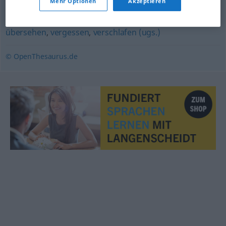
Mehr Optionen
Akzeptieren
entscheiden
übersehen
,
vergessen
,
verschlafen (ugs.)
© OpenThesaurus.de