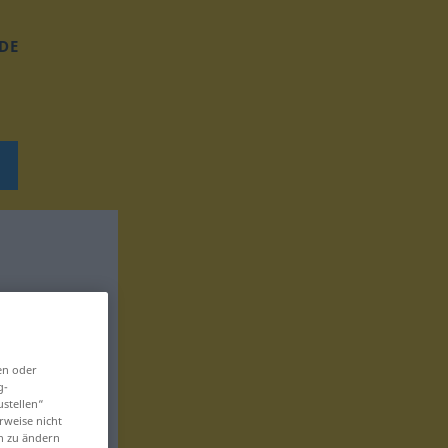
DE
en oder
g-
ustellen“
rweise nicht
en zu ändern