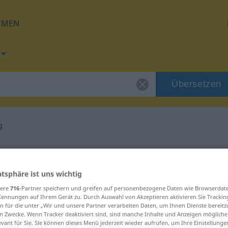
HMEN
Übersetzen
g
g für "unschuldig"
atsphäre ist uns wichtig
tzung
sere
716
-Partner speichern und greifen auf personenbezogene Daten wie Browserdat
Kennungen auf Ihrem Gerät zu. Durch Auswahl von Akzeptieren aktivieren Sie Trackin
n für die unter „Wir und unsere Partner verarbeiten Daten, um Ihnen Dienste bereitz
n Zwecke. Wenn Tracker deaktiviert sind, sind manche Inhalte und Anzeigen mögliche
evant für Sie. Sie können dieses Menü jederzeit wieder aufrufen, um Ihre Einstellung