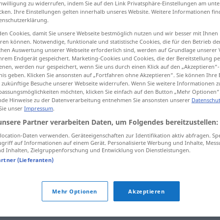
inwilligung zu widerrufen, indem Sie auf den Link Privatsphäre-Einstellungen am unt
cken. Ihre Einstellungen gelten innerhalb unseres Website. Weitere Informationen fin
enschutzerklärung.
en Cookies, damit Sie unsere Webseite bestmöglich nutzen und wir besser mit Ihnen
en können. Notwendige, funktionale und statistische Cookies, die für den Betrieb d
tippen)
ischen Auswertung unserer Webseite erforderlich sind, werden auf Grundlage unserer
hrem Endgerät gespeichert. Marketing-Cookies und Cookies, die der Bereitstellung per
nen, werden nur gespeichert, wenn Sie uns durch einen Klick auf den „Akzeptieren“-
nis geben. Klicken Sie ansonsten auf „Fortfahren ohne Akzeptieren“. Sie können Ihre 
ür zukünftige Besuche unserer Webseite widerrufen. Wenn Sie weitere Informationen 
assungsmöglichkeiten möchten, klicken Sie einfach auf den Button „Mehr Optionen“
de Hinweise zu der Datenverarbeitung entnehmen Sie ansonsten unserer
Datenschut
unschuldig
 Sie unser
Impressum
.
unsere Partner verarbeiten Daten, um Folgendes bereitzustellen:
ocation-Daten verwenden. Geräteeigenschaften zur Identifikation aktiv abfragen. Sp
unschuldig
JUR
griff auf Informationen auf einem Gerät. Personalisierte Werbung und Inhalte, Mes
 Inhalten, Zielgruppenforschung und Entwicklung von Dienstleistungen.
artner (Lieferanten)
"
Mehr Optionen
Akzeptieren