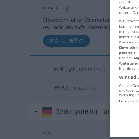
oder Ihre E
unschuldig
Webseite kli
unserer Dat
Übersicht aller Übersetzungen
Wir verwend
kommunizier
(Für mehr Details die Übersetzung anklicken/an
der statist
immer auf I
純真 な, 無罪の
Werbung die
Einverständ
jederzeit f
und den Anp
Weitergehen
純真 (な)
[jushin (na)]
Hier finden
Wir und 
Genaue Geol
無罪の
[muzai no]
und/oder Zu
Werbung und
Liste der P
Synonyme für "unschuldig
naiv