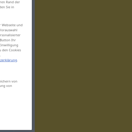
eren Rand der
den Sie in
er Webseite und
 Vorauswahl
sonalisierter
Button Ihr
Einwilligung
zu den Cookies
.
zerklärung
.
eichern von
sung von