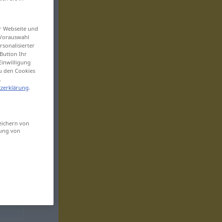
er Webseite und
 Vorauswahl
sonalisierter
Button Ihr
Einwilligung
zu den Cookies
.
zerklärung
.
eichern von
sung von