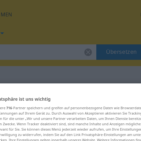
HMEN
Übersetzen
 für "Tinte"
atsphäre ist uns wichtig
sere
716
-Partner speichern und greifen auf personenbezogene Daten wie Browserdat
Kennungen auf Ihrem Gerät zu. Durch Auswahl von Akzeptieren aktivieren Sie Trackin
n für die unter „Wir und unsere Partner verarbeiten Daten, um Ihnen Dienste bereitz
n Zwecke. Wenn Tracker deaktiviert sind, sind manche Inhalte und Anzeigen mögliche
evant für Sie. Sie können dieses Menü jederzeit wieder aufrufen, um Ihre Einstellung
inwilligung zu widerrufen, indem Sie auf den Link Privatsphäre-Einstellungen am unt
cken. Ihre Einstellungen gelten innerhalb unseres Website. Weitere Informationen fin