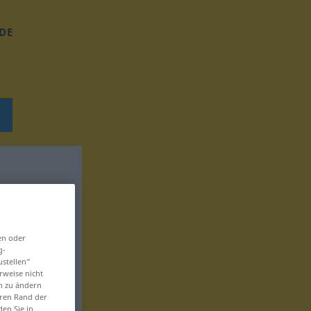
DE
en oder
g-
ustellen“
rweise nicht
en zu ändern
eren Rand der
den Sie in