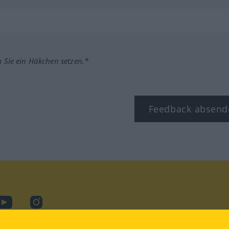
m Sie ein Häkchen setzen.*
Feedback absend
ook
YouTube
Instagram