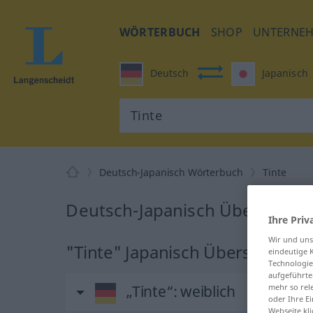
WÖRTERBUCH
SHOP
UNTERNE
Deutsch
Japanisch
Deutsch-Japanisch Wörterbuch
Tinte
Deutsch-Japanisch Übersetzung
Ihre Priv
Wir und un
"Tinte" Japanisch Übersetzung
eindeutige 
Technologie
aufgeführte
„Tinte“
: weiblich
mehr so rel
oder Ihre E
Webseite kli