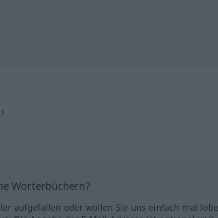
h?
ine Wörterbüchern?
hler aufgefallen oder wollen Sie uns einfach mal lob