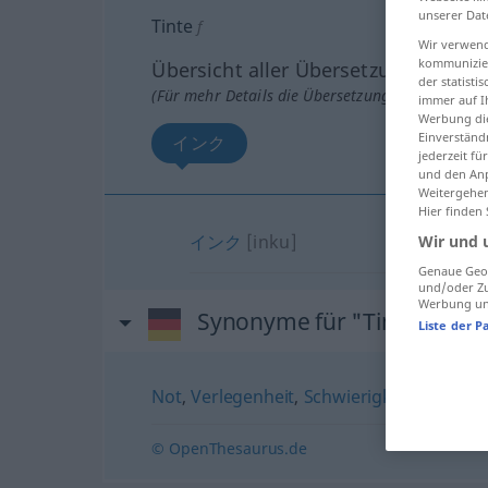
unserer Dat
Tinte
f
Wir verwend
kommunizier
Übersicht aller Übersetzungen
der statist
(Für mehr Details die Übersetzung anklicken/an
immer auf I
Werbung die
Einverständ
インク
jederzeit f
und den Anp
Weitergehen
Hier finden
インク
[inku]
Wir und 
Genaue Geol
und/oder Zu
Werbung und
Synonyme für "Tinte"
Liste der P
Not
,
Verlegenheit
,
Schwierigkeit
,
Klemme 
© OpenThesaurus.de