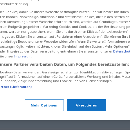
enschutzerklärung.
en Cookies, damit Sie unsere Webseite bestmöglich nutzen und wir besser mit Ihnen
en können. Notwendige, funktionale und statistische Cookies, die für den Betrieb d
ischen Auswertung unserer Webseite erforderlich sind, werden auf Grundlage unserer
tippen)
hrem Endgerät gespeichert. Marketing-Cookies und Cookies, die der Bereitstellung per
nen, werden nur gespeichert, wenn Sie uns durch einen Klick auf den „Akzeptieren“-
nis geben. Klicken Sie ansonsten auf „Fortfahren ohne Akzeptieren“. Sie können Ihre 
ür zukünftige Besuche unserer Webseite widerrufen. Wenn Sie weitere Informationen 
assungsmöglichkeiten möchten, klicken Sie einfach auf den Button „Mehr Optionen“
de Hinweise zu der Datenverarbeitung entnehmen Sie ansonsten unserer
Datenschut
 Sie unser
Impressum
.
Tinte
unsere Partner verarbeiten Daten, um Folgendes bereitzustellen:
ocation-Daten verwenden. Geräteeigenschaften zur Identifikation aktiv abfragen. Sp
griff auf Informationen auf einem Gerät. Personalisierte Werbung und Inhalte, Mes
 Inhalten, Zielgruppenforschung und Entwicklung von Dienstleistungen.
artner (Lieferanten)
(ugs.)
Mehr Optionen
Akzeptieren