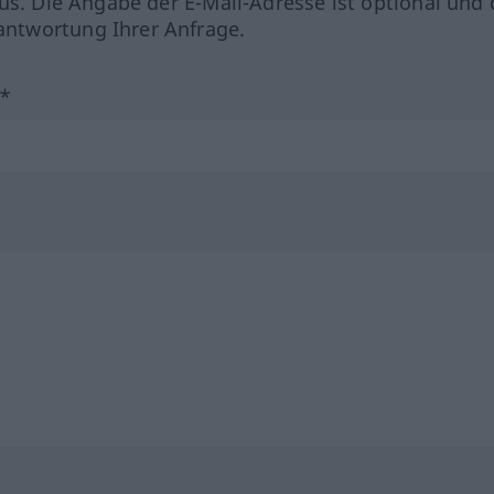
us. Die Angabe der E-Mail-Adresse ist optional und 
ntwortung Ihrer Anfrage.
?*