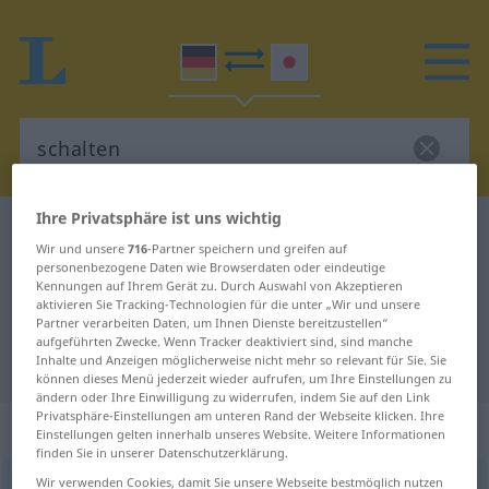
Ihre Privatsphäre ist uns wichtig
Deutsch-Japanisch Wörterbuch
schalten
Wir und unsere
716
-Partner speichern und greifen auf
Deutsch-Japanisch Übersetzung
personenbezogene Daten wie Browserdaten oder eindeutige
Kennungen auf Ihrem Gerät zu. Durch Auswahl von Akzeptieren
für "schalten"
aktivieren Sie Tracking-Technologien für die unter „Wir und unsere
Partner verarbeiten Daten, um Ihnen Dienste bereitzustellen“
aufgeführten Zwecke. Wenn Tracker deaktiviert sind, sind manche
"schalten" Japanisch Übersetzung
Inhalte und Anzeigen möglicherweise nicht mehr so relevant für Sie. Sie
können dieses Menü jederzeit wieder aufrufen, um Ihre Einstellungen zu
ändern oder Ihre Einwilligung zu widerrufen, indem Sie auf den Link
Privatsphäre-Einstellungen am unteren Rand der Webseite klicken. Ihre
„schalten“
Einstellungen gelten innerhalb unseres Website. Weitere Informationen
finden Sie in unserer Datenschutzerklärung.
Wir verwenden Cookies, damit Sie unsere Webseite bestmöglich nutzen
schalten