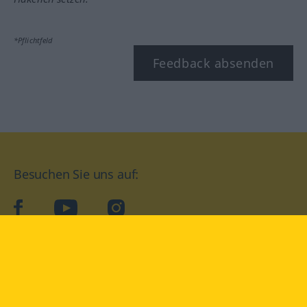
*Pflichtfeld
Feedback absenden
Besuchen Sie uns auf:
facebook
YouTube
Instagram
Langenscheidt