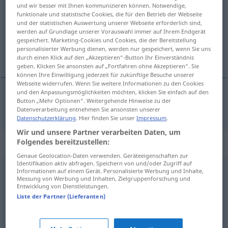
und wir besser mit Ihnen kommunizieren können. Notwendige,
funktionale und statistische Cookies, die für den Betrieb der Webseite
Übersicht aller Übersetzungen
und der statistischen Auswertung unserer Webseite erforderlich sind,
(Für mehr Details die Übersetzung anklicken/antippen)
werden auf Grundlage unserer Vorauswahl immer auf Ihrem Endgerät
gespeichert. Marketing-Cookies und Cookies, die der Bereitstellung
personalisierter Werbung dienen, werden nur gespeichert, wenn Sie uns
ギアを切り替える
durch einen Klick auf den „Akzeptieren“-Button Ihr Einverständnis
geben. Klicken Sie ansonsten auf „Fortfahren ohne Akzeptieren“. Sie
können Ihre Einwilligung jederzeit für zukünftige Besuche unserer
Webseite widerrufen. Wenn Sie weitere Informationen zu den Cookies
und den Anpassungsmöglichkeiten möchten, klicken Sie einfach auf den
Button „Mehr Optionen“. Weitergehende Hinweise zu der
ギアを切り替える
[gia o kirikaeru]
schalten
KFZ
Datenverarbeitung entnehmen Sie ansonsten unserer
Datenschutzerklärung
. Hier finden Sie unser
Impressum
.
Wir und unsere Partner verarbeiten Daten, um
Synonyme für "schalten"
Folgendes bereitzustellen:
Genaue Geolocation-Daten verwenden. Geräteeigenschaften zur
Identifikation aktiv abfragen. Speichern von und/oder Zugriff auf
Informationen auf einem Gerät. Personalisierte Werbung und Inhalte,
(etwas) checken (ugs.)
,
(etwas) blicken (ugs.)
,
(etwas)
Messung von Werbung und Inhalten, Zielgruppenforschung und
Entwicklung von Dienstleistungen.
verstehen
Liste der Partner (Lieferanten)
steuern
,
regeln