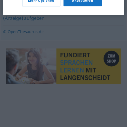
Mehr Optionen
Akzeptieren
inserieren
,
anzeigen
,
(Anzeige) veröffentlichen
,
(Anzeige) aufgeben
© OpenThesaurus.de