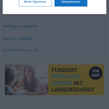
Mehr Optionen
Akzeptieren
Synonyme für "Rede"
Vortrag
,
Ansprache
Vortrag
,
Referat
© OpenThesaurus.de