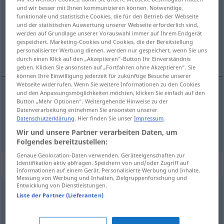
und wir besser mit Ihnen kommunizieren können. Notwendige,
funktionale und statistische Cookies, die für den Betrieb der Webseite
Übersicht aller Übersetzungen
und der statistischen Auswertung unserer Webseite erforderlich sind,
(Für mehr Details die Übersetzung anklicken/antippen)
werden auf Grundlage unserer Vorauswahl immer auf Ihrem Endgerät
gespeichert. Marketing-Cookies und Cookies, die der Bereitstellung
personalisierter Werbung dienen, werden nur gespeichert, wenn Sie uns
演説, スピーチ
durch einen Klick auf den „Akzeptieren“-Button Ihr Einverständnis
geben. Klicken Sie ansonsten auf „Fortfahren ohne Akzeptieren“. Sie
können Ihre Einwilligung jederzeit für zukünftige Besuche unserer
Webseite widerrufen. Wenn Sie weitere Informationen zu den Cookies
und den Anpassungsmöglichkeiten möchten, klicken Sie einfach auf den
Button „Mehr Optionen“. Weitergehende Hinweise zu der
演説
[enzetsu]
Rede
Ansprache
Datenverarbeitung entnehmen Sie ansonsten unserer
Datenschutzerklärung
. Hier finden Sie unser
Impressum
.
スピーチ
[supīchi]
Rede
Wir und unsere Partner verarbeiten Daten, um
Folgendes bereitzustellen:
Genaue Geolocation-Daten verwenden. Geräteeigenschaften zur
Beispielsätze für "Rede"
Identifikation aktiv abfragen. Speichern von und/oder Zugriff auf
Informationen auf einem Gerät. Personalisierte Werbung und Inhalte,
Messung von Werbung und Inhalten, Zielgruppenforschung und
Entwicklung von Dienstleistungen.
Liste der Partner (Lieferanten)
eine Rede
halten
演説する
[enzetsu suru]