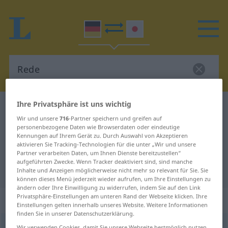
Ihre Privatsphäre ist uns wichtig
Deutsch-Japanisch Wörterbuch
Rede
Wir und unsere
716
-Partner speichern und greifen auf
Deutsch-Japanisch Übersetzung
personenbezogene Daten wie Browserdaten oder eindeutige
Kennungen auf Ihrem Gerät zu. Durch Auswahl von Akzeptieren
für "Rede"
aktivieren Sie Tracking-Technologien für die unter „Wir und unsere
Partner verarbeiten Daten, um Ihnen Dienste bereitzustellen“
aufgeführten Zwecke. Wenn Tracker deaktiviert sind, sind manche
"Rede" Japanisch Übersetzung
Inhalte und Anzeigen möglicherweise nicht mehr so relevant für Sie. Sie
können dieses Menü jederzeit wieder aufrufen, um Ihre Einstellungen zu
ändern oder Ihre Einwilligung zu widerrufen, indem Sie auf den Link
Privatsphäre-Einstellungen am unteren Rand der Webseite klicken. Ihre
„Rede“
: weiblich
Einstellungen gelten innerhalb unseres Website. Weitere Informationen
finden Sie in unserer Datenschutzerklärung.
Rede
f
Wir verwenden Cookies, damit Sie unsere Webseite bestmöglich nutzen