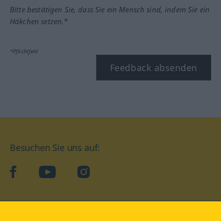
Bitte bestätigen Sie, dass Sie ein Mensch sind, indem Sie ein
Häkchen setzen.*
*Pflichtfeld
Feedback absenden
Besuchen Sie uns auf:
facebook
YouTube
Instagram