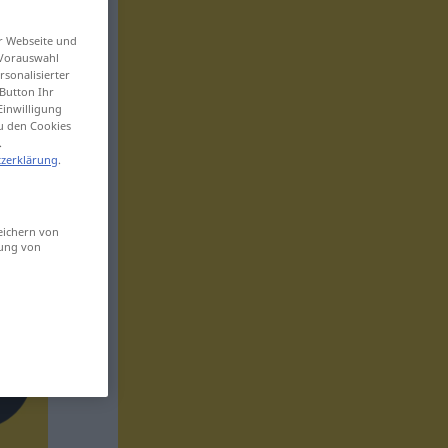
er Webseite und
 Vorauswahl
sonalisierter
Button Ihr
Einwilligung
zu den Cookies
.
zerklärung
.
eichern von
sung von