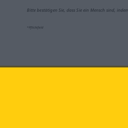
Bitte bestätigen Sie, dass Sie ein Mensch sind, inde
*Pflichtfeld
Besuchen Sie uns auf:
faceb
Langenscheidt