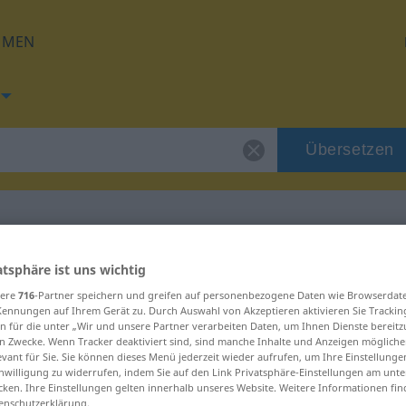
HMEN
Übersetzen
ng für "Mohn"
atsphäre ist uns wichtig
sere
716
-Partner speichern und greifen auf personenbezogene Daten wie Browserdat
Kennungen auf Ihrem Gerät zu. Durch Auswahl von Akzeptieren aktivieren Sie Trackin
n für die unter „Wir und unsere Partner verarbeiten Daten, um Ihnen Dienste bereitz
n Zwecke. Wenn Tracker deaktiviert sind, sind manche Inhalte und Anzeigen mögliche
evant für Sie. Sie können dieses Menü jederzeit wieder aufrufen, um Ihre Einstellung
inwilligung zu widerrufen, indem Sie auf den Link Privatsphäre-Einstellungen am unt
cken. Ihre Einstellungen gelten innerhalb unseres Website. Weitere Informationen fin
enschutzerklärung.