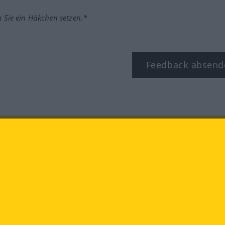
m Sie ein Häkchen setzen.*
Feedback absend
ook
YouTube
Instagram