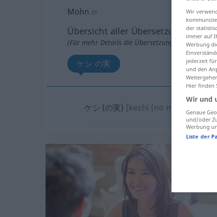
Mohn
m
Wir verwend
kommunizier
der statist
Übersicht aller Übersetzungen
immer auf I
(Für mehr Details die Übersetzung anklicken/an
Werbung die
Einverständ
jederzeit f
ケシ の実
und den Anp
Weitergehen
Hier finden
Wir und 
ケシ (の実)
[keshi (no mi)]
Genaue Geol
und/oder Zu
Werbung und
Liste der P