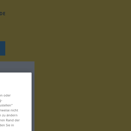
DE
en oder
g-
ustellen“
rweise nicht
en zu ändern
eren Rand der
den Sie in