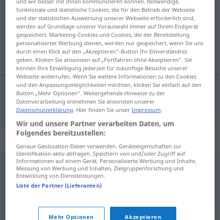
und wir besser mit Ihnen kommunizieren können. Notwendige,
funktionale und statistische Cookies, die für den Betrieb der Webseite
Übersicht aller Übersetzungen
und der statistischen Auswertung unserer Webseite erforderlich sind,
werden auf Grundlage unserer Vorauswahl immer auf Ihrem Endgerät
(Für mehr Details die Übersetzung anklicken/antippen)
gespeichert. Marketing-Cookies und Cookies, die der Bereitstellung
personalisierter Werbung dienen, werden nur gespeichert, wenn Sie uns
できるだけ
durch einen Klick auf den „Akzeptieren“-Button Ihr Einverständnis
geben. Klicken Sie ansonsten auf „Fortfahren ohne Akzeptieren“. Sie
können Ihre Einwilligung jederzeit für zukünftige Besuche unserer
Webseite widerrufen. Wenn Sie weitere Informationen zu den Cookies
und den Anpassungsmöglichkeiten möchten, klicken Sie einfach auf den
Button „Mehr Optionen“. Weitergehende Hinweise zu der
できるだけ
[dekiru dake]
möglichst
Datenverarbeitung entnehmen Sie ansonsten unserer
Datenschutzerklärung
. Hier finden Sie unser
Impressum
.
Wir und unsere Partner verarbeiten Daten, um
Folgendes bereitzustellen:
Synonyme für "möglichst"
Genaue Geolocation-Daten verwenden. Geräteeigenschaften zur
Identifikation aktiv abfragen. Speichern von und/oder Zugriff auf
Informationen auf einem Gerät. Personalisierte Werbung und Inhalte,
Messung von Werbung und Inhalten, Zielgruppenforschung und
besser (ugs.)
,
lieber
Entwicklung von Dienstleistungen.
Liste der Partner (Lieferanten)
© OpenThesaurus.de
Mehr Optionen
Akzeptieren