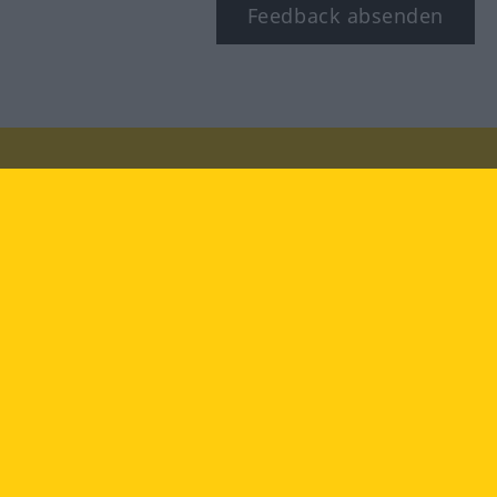
Feedback absenden
Besuchen Sie uns auf:
facebook
YouTube
Instagram
Langenscheidt
NUTZUNGSBEDINGUNGEN
DATENSCHUTZBESTIMMUNGEN