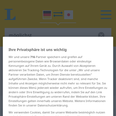
Ihre Privatsphäre ist uns wichtig
Deutsch-Japanisch Wörterbuch
möglichst
Wir und unsere
716
-Partner speichern und greifen auf
personenbezogene Daten wie Browserdaten oder eindeutige
Deutsch-Japanisch Übersetzung
Kennungen auf Ihrem Gerät zu. Durch Auswahl von Akzeptieren
für "möglichst"
aktivieren Sie Tracking-Technologien für die unter „Wir und unsere
Partner verarbeiten Daten, um Ihnen Dienste bereitzustellen“
aufgeführten Zwecke. Wenn Tracker deaktiviert sind, sind manche
Inhalte und Anzeigen möglicherweise nicht mehr so relevant für Sie. Sie
"möglichst" Japanisch Übersetzung
können dieses Menü jederzeit wieder aufrufen, um Ihre Einstellungen zu
ändern oder Ihre Einwilligung zu widerrufen, indem Sie auf den Link
Privatsphäre-Einstellungen am unteren Rand der Webseite klicken. Ihre
„möglichst“
Einstellungen gelten innerhalb unseres Website. Weitere Informationen
finden Sie in unserer Datenschutzerklärung.
Wir verwenden Cookies, damit Sie unsere Webseite bestmöglich nutzen
möglichst